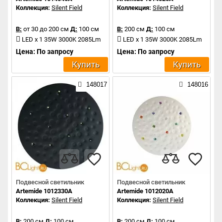
Коллекция:
Silent Field
Коллекция:
Silent Field
В:
от 30 до 200 см
Д:
100 см
В:
200 см
Д:
100 см
LED x 1 35W 3000K 2085Lm
LED x 1 35W 3000K 2085Lm
Цена: По запросу
Цена: По запросу
Купить
Купить
148017
148016
Подвесной светильник
Подвесной светильник
Artemide 1012330A
Artemide 1012020A
Коллекция:
Silent Field
Коллекция:
Silent Field
В:
200 см
Д:
100 см
В:
200 см
Д:
100 см