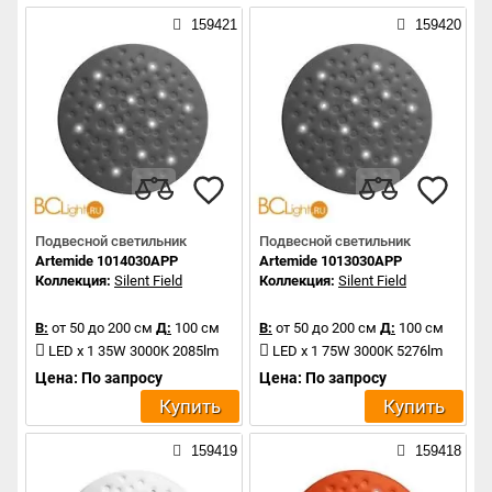
159421
159420
Подвесной светильник
Подвесной светильник
Artemide 1014030APP
Artemide 1013030APP
Коллекция:
Silent Field
Коллекция:
Silent Field
В:
от 50 до 200 см
Д:
100 см
В:
от 50 до 200 см
Д:
100 см
LED x 1 35W 3000K 2085lm
LED x 1 75W 3000K 5276lm
Цена: По запросу
Цена: По запросу
Купить
Купить
159419
159418