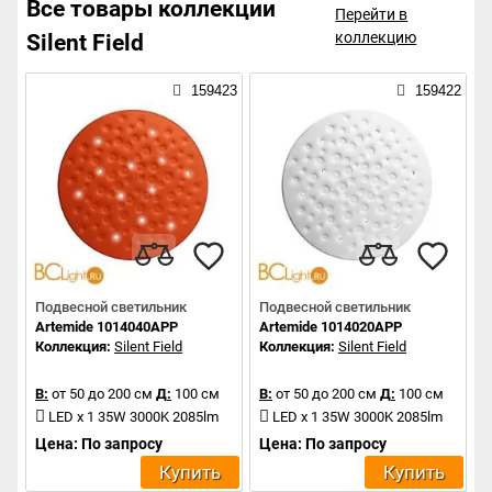
Все товары коллекции
Перейти в
коллекцию
Silent Field
159423
159422
Подвесной светильник
Подвесной светильник
Artemide 1014040APP
Artemide 1014020APP
Коллекция:
Silent Field
Коллекция:
Silent Field
В:
от 50 до 200 см
Д:
100 см
В:
от 50 до 200 см
Д:
100 см
LED x 1 35W 3000K 2085lm
LED x 1 35W 3000K 2085lm
Цена: По запросу
Цена: По запросу
Купить
Купить