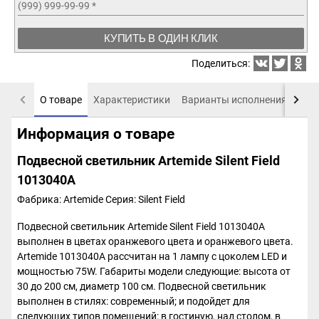
(999) 999-99-99
*
КУПИТЬ В ОДИН КЛИК
Поделиться:
О товаре
Характеристики
Варианты исполнения
Пох
Информация о товаре
Подвесной светильник Artemide Silent Field
1013040A
Фабрика: Artemide
Серия: Silent Field
Подвесной светильник Artemide Silent Field 1013040A
выполнен в цветах оранжевого цвета и оранжевого цвета.
Artemide 1013040A рассчитан на 1 лампу с цоколем LED и
мощностью 75W. Габариты модели следующие: высота от
30 до 200 см, диаметр 100 см. Подвесной светильник
выполнен в стилях: современный; и подойдет для
следующих типов помещений: в гостиную, над столом, в