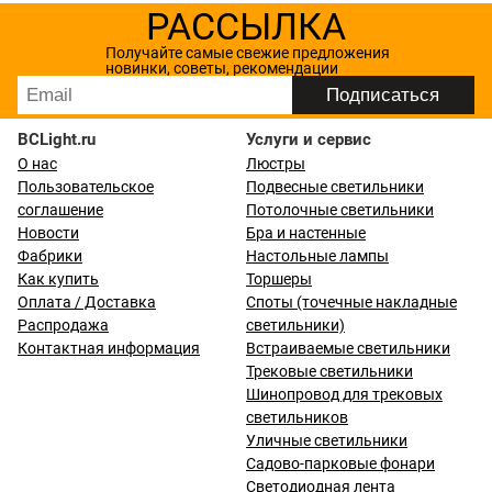
РАССЫЛКА
Получайте самые свежие предложения
новинки, советы, рекомендации
BCLight.ru
Услуги и сервис
О нас
Люстры
Пользовательское
Подвесные светильники
соглашение
Потолочные светильники
Новости
Бра и настенные
Фабрики
Настольные лампы
Как купить
Торшеры
Оплата / Доставка
Споты (точечные накладные
Распродажа
светильники)
Контактная информация
Встраиваемые светильники
Трековые светильники
Шинопровод для трековых
светильников
Уличные светильники
Садово-парковые фонари
Светодиодная лента