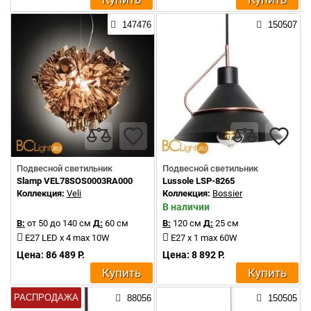
147476
150507
Подвесной светильник
Подвесной светильник
Slamp VEL78SOS0003RA000
Lussole LSP-8265
Коллекция:
Veli
Коллекция:
Bossier
В наличии
В:
от 50 до 140 см
Д:
60 см
В:
120 см
Д:
25 см
E27 LED x 4 max 10W
E27 x 1 max 60W
Цена: 86 489 Р.
Цена: 8 892 Р.
Купить
Купить
РАСПРОДАЖА
88056
150505