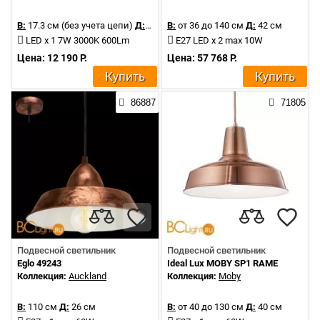
В:
17.3 см (без учета цепи)
Д:
17.5 см
В:
от 36 до 140 см
Д:
42 см
LED x 1 7W 3000K 600Lm
E27 LED x 2 max 10W
Цена: 12 190 Р.
Цена: 57 768 Р.
Купить
Купить
86887
71805
Подвесной светильник
Подвесной светильник
Eglo 49243
Ideal Lux MOBY SP1 RAME
Коллекция:
Auckland
Коллекция:
Moby
В:
110 см
Д:
26 см
В:
от 40 до 130 см
Д:
40 см