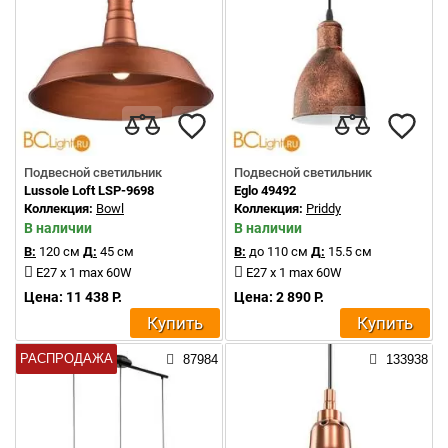
Подвесной светильник
Подвесной светильник
Lussole Loft LSP-9698
Eglo 49492
Коллекция:
Bowl
Коллекция:
Priddy
В наличии
В наличии
В:
120 см
Д:
45 см
В:
до 110 см
Д:
15.5 см
E27 x 1 max 60W
E27 x 1 max 60W
Цена: 11 438 Р.
Цена: 2 890 Р.
Купить
Купить
РАСПРОДАЖА
87984
133938