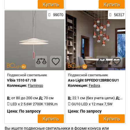
Купить
Купить
99070
56317
Подвесной светильник
Подвесной светильник
Vibia 1510 67 /1B
Axo Light SPFEDO12BRBCGU1
Коллекция:
Flamingo
Коллекция:
Fedora
В:
от 80 до 200 см
Д:
70 см
В:
22.1 см (без учета цепи)
Д:
60 с
LED x 2 5.6W 2700K 1389Lm
GU10 LED x 12 max 7,5W
Цена: По запросу
Цена: По запросу
Купить
Купить
Вы ищете подвесные светильники в форме конуса или