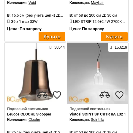
Коллекция:
Void
Коллекция:
Mayfair
В:
15.5 см (без учета цепи)
Д:
30 см
В:
от 58 до 200 см
Д:
30 см
G9 x 1 max 33W
LED STRIP 12.6+2.4W 2700K 1841Lm
Цена: По запросу
Цена: По запросу
Купить
Купить
38544
153219
Подвесной светильник
Подвесной светильник
Leucos CLOCHE S copper
Vistosi SCINT SP CRTR RA L32 11 C
Коллекция:
Cloche
Коллекция:
Scintilla
В:
25 см (без учета цепи)
Д:
24 см
В:
от 50 до 200 см
Д:
18 см