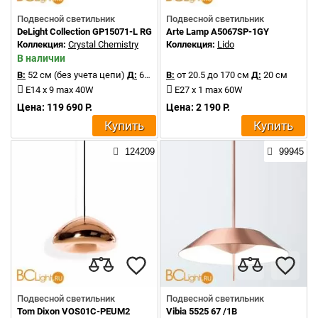
Подвесной светильник
Подвесной светильник
DeLight Collection GP15071-L RG
Arte Lamp A5067SP-1GY
Коллекция:
Crystal Chemistry
Коллекция:
Lido
В наличии
В:
52 см (без учета цепи)
Д:
66 см
В:
от 20.5 до 170 см
Д:
20 см
E14 x 9 max 40W
E27 x 1 max 60W
Цена: 119 690 Р.
Цена: 2 190 Р.
Купить
Купить
124209
99945
Подвесной светильник
Подвесной светильник
Tom Dixon VOS01C-PEUM2
Vibia 5525 67 /1B