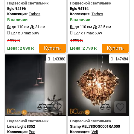
Подвесной светильник
Подвесной светильник
Eglo 94196
Eglo 94194
Коллекция:
Tarbes
Коллекция:
Tarbes
В наличии
В наличии
В:
до 110 см
Д:
31 см
В:
до 110 см
Д:
32.5 см
E27 x 3 max 60W
E27 x 1 max 60W
7 990 Р.
4 990 Р.
Купить
Купить
Цена: 2 890 Р.
Цена: 2 790 Р.
143380
147484
Подвесной светильник
Подвесной светильник
Linea Light 8352
Slamp VEL78SOS0001RA000
Коллекция:
Poe
Коллекция:
Veli