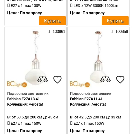
E27 x 1 max 100W
LED x 12W 3000K 1600Lm
Цена: По запросу
Цена: По запросу
Купить
Купить
100861
100858
Подвесной светильник
Подвесной светильник
Fabbian F27A13 41
Fabbian F27A11 41
Коллекция:
Aerostat
Коллекция:
Aerostat
В:
от 53.5 до 200 см
Д:
43 см
В:
от 42.5 до 200 см
Д:
33 см
E27 x 1 max 150W
E27 x 1 max 150W
Цена: По запросу
Цена: По запросу