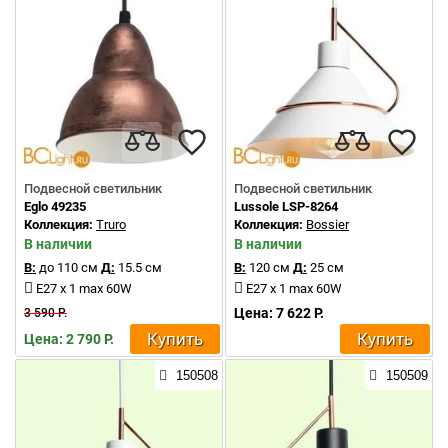
Подвесной светильник
Подвесной светильник
Eglo 49235
Lussole LSP-8264
Коллекция:
Truro
Коллекция:
Bossier
В наличии
В наличии
В:
до 110 см
Д:
15.5 см
В:
120 см
Д:
25 см
E27 x 1 max 60W
E27 x 1 max 60W
Цена: 7 622 Р.
3 590 Р.
Купить
Купить
Цена: 2 790 Р.
150508
150509