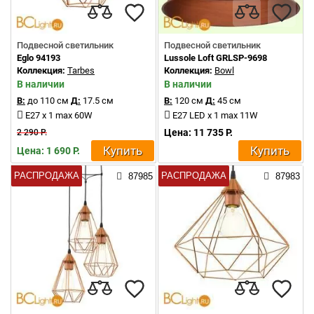
Подвесной светильник
Подвесной светильник
Eglo 94193
Lussole Loft GRLSP-9698
Коллекция:
Tarbes
Коллекция:
Bowl
В наличии
В наличии
В:
до 110 см
Д:
17.5 см
В:
120 см
Д:
45 см
E27 x 1 max 60W
E27 LED x 1 max 11W
Цена: 11 735 Р.
2 290 Р.
Купить
Купить
Цена: 1 690 Р.
РАСПРОДАЖА
РАСПРОДАЖА
87985
87983