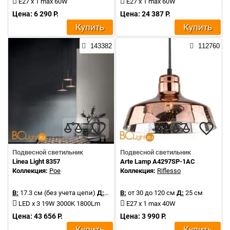
E27 x 1 max 60W
E27 x 1 max 60W
Цена: 6 290 Р.
Цена: 24 387 Р.
Купить
Купить
143382
112760
Подвесной светильник
Подвесной светильник
Linea Light 8357
Arte Lamp A4297SP-1AC
Коллекция:
Poe
Коллекция:
Riflesso
В:
17.3 см (без учета цепи)
Д:
35.7 см
В:
от 30 до 120 см
Д:
25 см
LED x 3 19W 3000K 1800Lm
E27 x 1 max 40W
Цена: 43 656 Р.
Цена: 3 990 Р.
Купить
Купить