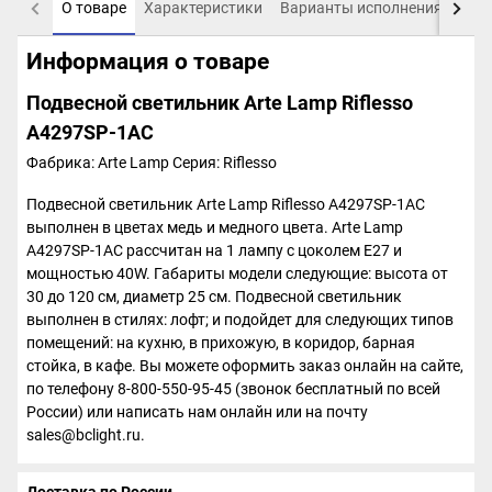
О товаре
Характеристики
Варианты исполнения
Пох
Информация о товаре
Подвесной светильник Arte Lamp Riflesso
A4297SP-1AC
Фабрика: Arte Lamp
Серия: Riflesso
Подвесной светильник Arte Lamp Riflesso A4297SP-1AC
выполнен в цветах медь и медного цвета. Arte Lamp
A4297SP-1AC рассчитан на 1 лампу с цоколем E27 и
мощностью 40W. Габариты модели следующие: высота от
30 до 120 см, диаметр 25 см. Подвесной светильник
выполнен в стилях: лофт; и подойдет для следующих типов
помещений: на кухню, в прихожую, в коридор, барная
стойка, в кафе. Вы можете оформить заказ онлайн на сайте,
по телефону 8-800-550-95-45 (звонок бесплатный по всей
России) или написать нам онлайн или на почту
sales@bclight.ru.
Доставка по России