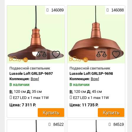
146089
146088
Подвесной светильник
Подвесной светильник
Lussole Loft GRLSP-9697
Lussole Loft GRLSP-9698
Коллекция:
Bowl
Коллекция:
Bowl
В наличии
В наличии
В:
120 см
Д:
35 см
В:
120 см
Д:
45 см
E27 LED x 1 max 11W
E27 LED x 1 max 11W
Цена: 7 311 Р.
Цена: 11 735 Р.
Купить
Купить
84522
84519