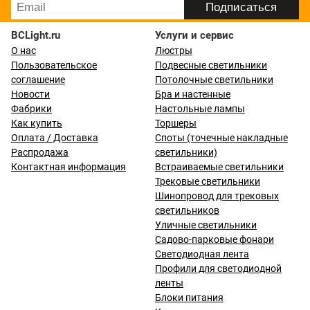
BCLight.ru
Услуги и сервис
О нас
Люстры
Пользовательское
Подвесные светильники
соглашение
Потолочные светильники
Новости
Бра и настенные
Фабрики
Настольные лампы
Как купить
Торшеры
Оплата / Доставка
Споты (точечные накладные
Распродажа
светильники)
Контактная информация
Встраиваемые светильники
Трековые светильники
Шинопровод для трековых
светильников
Уличные светильники
Садово-парковые фонари
Светодиодная лента
Профили для светодиодной
ленты
Блоки питания