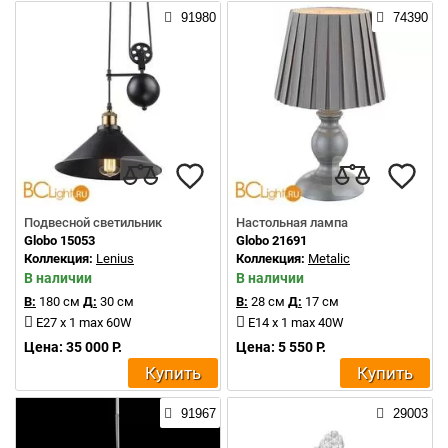
91980
74390
Подвесной светильник
Настольная лампа
Globo 15053
Globo 21691
Коллекция:
Lenius
Коллекция:
Metalic
В наличии
В наличии
В:
180 см
Д:
30 см
В:
28 см
Д:
17 см
E27 x 1 max 60W
E14 x 1 max 40W
Цена: 35 000 Р.
Цена: 5 550 Р.
Купить
Купить
91967
29003