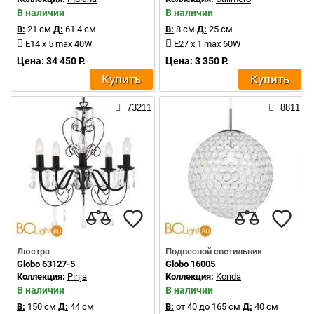
В наличии
В наличии
В:
21 см
Д:
61.4 см
В:
8 см
Д:
25 см
E14 x 5 max 40W
E27 x 1 max 60W
Цена: 34 450 Р.
Цена: 3 350 Р.
Купить
Купить
73211
8811
Люстра
Подвесной светильник
Globo 63127-5
Globo 16005
Коллекция:
Pinja
Коллекция:
Konda
В наличии
В наличии
В:
150 см
Д:
44 см
В:
от 40 до 165 см
Д:
40 см