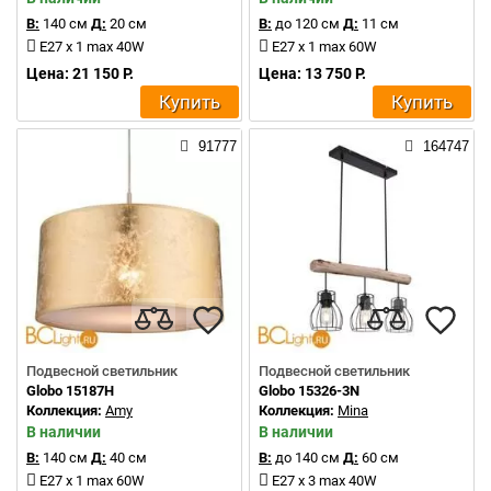
В:
140 см
Д:
20 см
В:
до 120 см
Д:
11 см
E27 x 1 max 40W
E27 x 1 max 60W
Цена: 21 150 Р.
Цена: 13 750 Р.
Купить
Купить
91777
164747
Подвесной светильник
Подвесной светильник
Globo 15187H
Globo 15326-3N
Коллекция:
Amy
Коллекция:
Mina
В наличии
В наличии
В:
140 см
Д:
40 см
В:
до 140 см
Д:
60 см
E27 x 1 max 60W
E27 x 3 max 40W