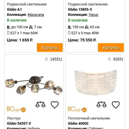
Подвесной светильник
Подвесной светильник
Globo A1
Globo 15855-5
Коллекция:
Maracana
Коллекция:
Varus
В наличии
В наличии
В:
до 100 см
Д:
7 см
В:
150 см
Д:
65 см
E27 x 1 max 60W
E27 x 5 max 40W
Цена: 1 650 Р.
Цена: 75 550 Р.
Купить
Купить
143311
91831
Люстра
Потолочный светильник
Globo 54357-5
Globo 40002
Коллекция:
Indiana
Коллекция:
Calimero