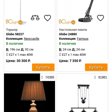
Торшер
Настольная лампа
Globo 58227
Globo 24880
Коллекция:
Newcastle
Коллекция:
Famous
В наличии
В наличии
В:
196 см
Д:
92 см
В:
24 см
Д:
24 см
E27 x 1 max 40W
E27 x 1 max 40W
Цена: 30 300 Р.
Цена: 7 350 Р.
Купить
Купить
74389
91981