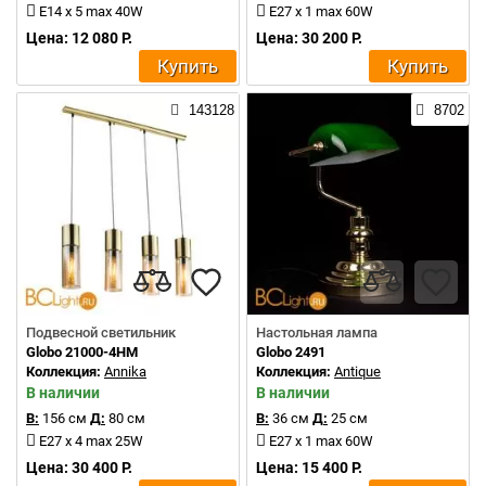
E14 x 5 max 40W
E27 x 1 max 60W
Цена: 12 080 Р.
Цена: 30 200 Р.
Купить
Купить
143128
8702
Подвесной светильник
Настольная лампа
Globo 21000-4HM
Globo 2491
Коллекция:
Annika
Коллекция:
Antique
В наличии
В наличии
В:
156 см
Д:
80 см
В:
36 см
Д:
25 см
E27 x 4 max 25W
E27 x 1 max 60W
Цена: 30 400 Р.
Цена: 15 400 Р.