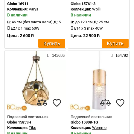
Globo 16911
Globo 15761-3
Коллекция:
Varys
Коллекция:
Wolli
В наличии
В наличии
В:
46 см (без учета цепи)
Д:
50 см
В:
до 120 см
Д:
25 см
E27 x 1 max 60W
E14 x 3 max 40W
Цена: 2 600 Р.
Цена: 22 900 Р.
Купить
Купить
143686
164792
Подвесной светильник
Подвесной светильник
Globo 15859H
Globo 15908-1G
Коллекция:
Tiko
Коллекция:
Wemmo
В наличии
В наличии