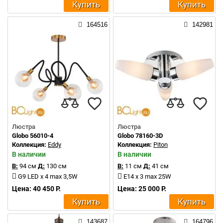
Купить
Купить
164516
142981
Люстра
Люстра
Globo 56010-4
Globo 78160-3D
Коллекция:
Eddy
Коллекция:
Piton
В наличии
В наличии
В:
94 см
Д:
130 см
В:
11 см
Д:
41 см
G9 LED x 4 max 3,5W
E14 x 3 max 25W
Цена: 40 450 Р.
Цена: 25 000 Р.
Купить
Купить
143687
164796