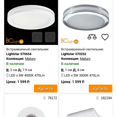
Встраиваемый светильник
Встраиваемый светильник
Lightstar 070654
Lightstar 070252
Коллекция:
Maturo
Коллекция:
Maturo
В наличии
В наличии
В:
2 см
Д:
7.9 см
В:
1 см
Д:
8 см
LED x 5W 4000K 470Lm
LED x 5W 3000K 470Lm
Цена: 1 599 Р.
Цена: 1 599 Р.
Купить
Купить
78172
182194