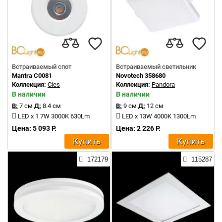
Встраиваемый спот
Встраиваемый светильник
Mantra C0081
Novotech 358680
Коллекция:
Cies
Коллекция:
Pandora
В наличии
В наличии
В:
7 см
Д:
8.4 см
В:
9 см
Д:
12 см
LED x 1 7W 3000K 630Lm
LED x 13W 4000K 1300Lm
Цена: 5 093 Р.
Цена: 2 226 Р.
Купить
Купить
172179
115287