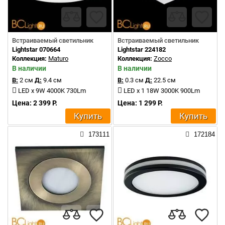
Встраиваемый светильник
Встраиваемый светильник
Lightstar 070664
Lightstar 224182
Коллекция:
Maturo
Коллекция:
Zocco
В наличии
В наличии
В:
2 см
Д:
9.4 см
В:
0.3 см
Д:
22.5 см
LED x 9W 4000K 730Lm
LED x 1 18W 3000K 900Lm
Цена: 2 399 Р.
Цена: 1 299 Р.
Купить
Купить
173111
172184