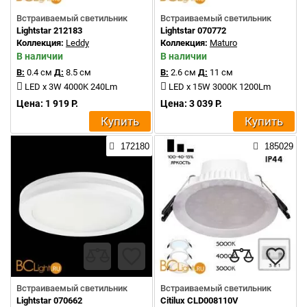
Встраиваемый светильник
Встраиваемый светильник
Lightstar 212183
Lightstar 070772
Коллекция:
Leddy
Коллекция:
Maturo
В наличии
В наличии
В:
0.4 см
Д:
8.5 см
В:
2.6 см
Д:
11 см
LED x 3W 4000K 240Lm
LED x 15W 3000K 1200Lm
Цена: 1 919 Р.
Цена: 3 039 Р.
Купить
Купить
172180
185029
Встраиваемый светильник
Встраиваемый светильник
Lightstar 070662
Citilux CLD008110V