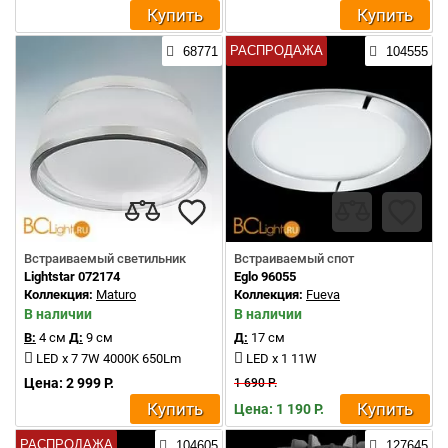
Купить
Купить
РАСПРОДАЖА
68771
104555
Встраиваемый светильник
Встраиваемый спот
Lightstar 072174
Eglo 96055
Коллекция:
Maturo
Коллекция:
Fueva
В наличии
В наличии
В:
4 см
Д:
9 см
Д:
17 см
LED x 7 7W 4000K 650Lm
LED x 1 11W
Цена: 2 999 Р.
1 690 Р.
Купить
Купить
Цена: 1 190 Р.
РАСПРОДАЖА
104605
127645