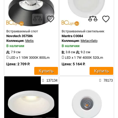
Встраиваемый спот
Встраиваемый светильник
Novotech 357586
Mantra C0084
Коллекция:
Metis
Коллекция:
Metacrilato
В наличии
В наличии
Д:
7.9 см
В:
3.8 см
Д:
9.2 см
LED x 1 10W 3000K 800Lm
LED x 1 7W 4000K 520Lm
Цена: 2 709 Р.
Цена: 5 164 Р.
Купить
Купить
137134
78173