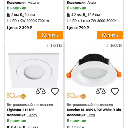
Коллекция:
Maturo
Коллекция:
Акви
В наличии
В наличии
В:
2 см
Д:
9.4 см
В:
4.2 см
Д:
10.6 см
LED x 9W 3000K 730Lm
LED x 1 max 7W 3000-5000K 600Lm
Цена: 2 399 Р.
Цена: 790 Р.
Купить
Купить
173113
160918
Встраиваемый светильник
Встраиваемый светильник
Lightstar 212186
Donolux DL18891/9W White R Dim
Коллекция:
Leddy
Коллекция:
Ritm
В наличии
В наличии
В:
0.4 см
Д:
8.5 см
Д:
12.2 см