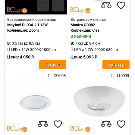
Встраиваемый светильник
Встраиваемый спот
Maytoni DL034-2-L12W
Mantra C0082
Коллекция:
Zoom
Коллекция:
Cies
В наличии
В:
0.5 см
Д:
8.5 см
В:
7 см
Д:
8.4 см
LED x 12W 3000K 1000Lm
LED x 1 7W 4000K 630Lm
Цена: 4 050 Р.
Цена: 5 093 Р.
Купить
Купить
137098
110099