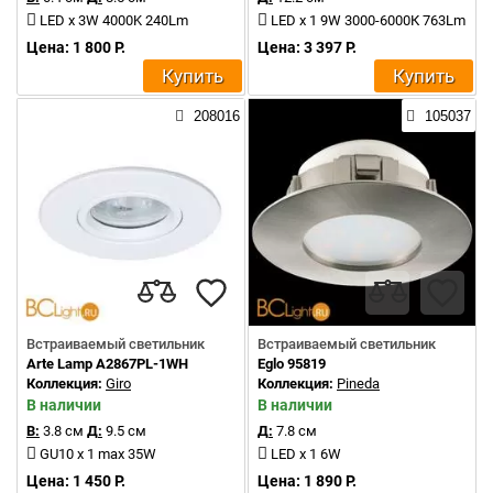
LED x 3W 4000K 240Lm
LED x 1 9W 3000-6000К 763Lm
Цена: 1 800 Р.
Цена: 3 397 Р.
Купить
Купить
208016
105037
Встраиваемый светильник
Встраиваемый светильник
Arte Lamp A2867PL-1WH
Eglo 95819
Коллекция:
Giro
Коллекция:
Pineda
В наличии
В наличии
В:
3.8 см
Д:
9.5 см
Д:
7.8 см
GU10 x 1 max 35W
LED x 1 6W
Цена: 1 450 Р.
Цена: 1 890 Р.