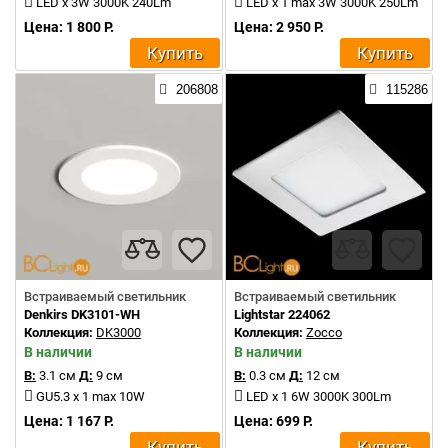
LED x 3W 3000K 240Lm
LED x 1 max 3W 3000K 250Lm
Цена: 1 800 Р.
Цена: 2 950 Р.
Купить
Купить
206808
115286
Встраиваемый светильник
Встраиваемый светильник
Denkirs DK3101-WH
Lightstar 224062
Коллекция:
DK3000
Коллекция:
Zocco
В наличии
В наличии
В:
3.1 см
Д:
9 см
В:
0.3 см
Д:
12 см
GU5.3 x 1 max 10W
LED x 1 6W 3000K 300Lm
Цена: 1 167 Р.
Цена: 699 Р.
Купить
Купить