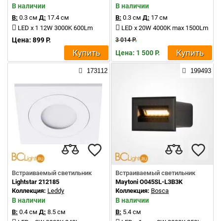
В наличии
В наличии
В:
0.3 см
Д:
17.4 см
В:
0.3 см
Д:
17 см
LED x 1 12W 3000K 600Lm
LED x 20W 4000K max 1500Lm
Цена: 899 Р.
3 014 Р.
Купить
Купить
Цена: 1 500 Р.
173112
199493
Встраиваемый светильник
Встраиваемый светильник
Lightstar 212185
Maytoni O045SL-L3B3K
Коллекция:
Leddy
Коллекция:
Bosca
В наличии
В наличии
В:
0.4 см
Д:
8.5 см
В:
5.4 см