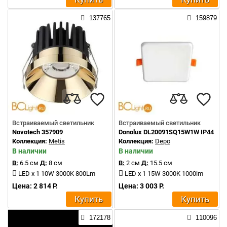
137765
159879
Встраиваемый светильник
Встраиваемый светильник
Novotech 357909
Donolux DL20091SQ15W1W IP44
Коллекция:
Metis
Коллекция:
Depo
В наличии
В наличии
В:
6.5 см
Д:
8 см
В:
2 см
Д:
15.5 см
LED x 1 10W 3000K 800Lm
LED x 1 15W 3000K 1000lm
Цена: 2 814 Р.
Цена: 3 003 Р.
Купить
Купить
172178
110096