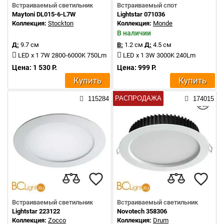
Встраиваемый светильник
Встраиваемый спот
Maytoni DL015-6-L7W
Lightstar 071036
Коллекция:
Stockton
Коллекция:
Monde
В наличии
Д:
9.7 см
В:
1.2 см
Д:
4.5 см
LED x 1 7W 2800-6000K 750Lm
LED x 1 3W 3000K 240Lm
Цена: 1 530 Р.
Цена: 999 Р.
Купить
Купить
РАСПРОДАЖА
115284
174015
Встраиваемый светильник
Встраиваемый светильник
Lightstar 223122
Novotech 358306
Коллекция:
Zocco
Коллекция:
Drum