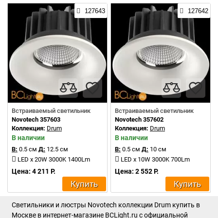
127643
127642
Встраиваемый светильник
Встраиваемый светильник
Novotech 357603
Novotech 357602
Коллекция:
Drum
Коллекция:
Drum
В наличии
В наличии
В:
0.5 см
Д:
12.5 см
В:
0.5 см
Д:
10 см
LED x 20W 3000K 1400Lm
LED x 10W 3000K 700Lm
Цена: 4 211 Р.
Цена: 2 552 Р.
Купить
Купить
Светильники и люстры Novotech коллекции Drum купить в
Москве в интернет-магазине BCLight.ru с официальной