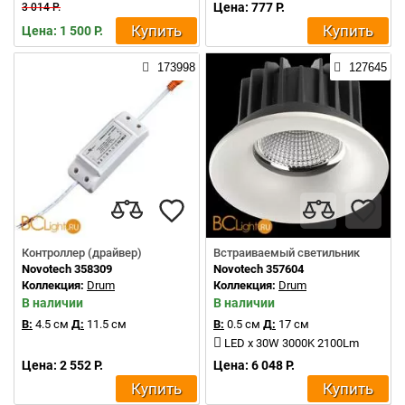
Цена: 777 Р.
3 014 Р.
Купить
Купить
Цена: 1 500 Р.
173998
127645
Контроллер (драйвер)
Встраиваемый светильник
Novotech 358309
Novotech 357604
Коллекция:
Drum
Коллекция:
Drum
В наличии
В наличии
В:
4.5 см
Д:
11.5 см
В:
0.5 см
Д:
17 см
LED x 30W 3000K 2100Lm
Цена: 2 552 Р.
Цена: 6 048 Р.
Купить
Купить