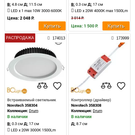
В:
4.8 см
Д:
11.5 см
В:
0.3 см
Д:
17 см
LED x 1 max 10W 3000-6000K
LED x 20W 4000K max 1500Lm
Цена: 2 048 Р.
3 014 Р.
Купить
Купить
Цена: 1 500 Р.
РАСПРОДАЖА
174013
173999
Встраиваемый светильник
Контроллер (драйвер)
Novotech 358304
Novotech 358308
Коллекция:
Drum
Коллекция:
Drum
В наличии
В наличии
В:
0.3 см
Д:
17 см
Д:
8.7 см
LED x 20W 3000K 1500Lm