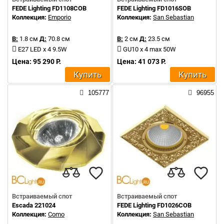
FEDE Lighting FD1108COB
FEDE Lighting FD1016SOB
Коллекция:
Emporio
Коллекция:
San Sebastian
В:
1.8 см
Д:
70.8 см
В:
2 см
Д:
23.5 см
E27 LED x 4 9.5W
GU10 x 4 max 50W
Цена: 95 290 Р.
Цена: 41 073 Р.
Купить
Купить
105777
96955
Встраиваемый спот
Встраиваемый спот
Escada 221024
FEDE Lighting FD1026COB
Коллекция:
Como
Коллекция:
San Sebastian