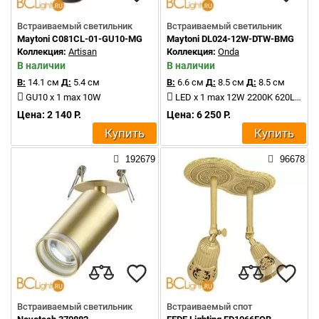
Встраиваемый светильник
Встраиваемый светильник
Maytoni C081CL-01-GU10-MG
Maytoni DL024-12W-DTW-BMG
Коллекция:
Artisan
Коллекция:
Onda
В наличии
В наличии
В:
14.1 см
Д:
5.4 см
В:
6.6 см
Д:
8.5 см
Д:
8.5 см
GU10 x 1 max 10W
LED x 1 max 12W 2200K 620Lm
Цена: 2 140 Р.
Цена: 6 250 Р.
Купить
Купить
192679
96678
Встраиваемый светильник
Встраиваемый спот