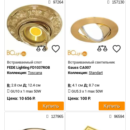
97264
157130
Встраиваемый спот
Встраиваемый светильник
FEDE Lighting FD1037ROB
Gauss CA007
Коллекция:
Toscana
Коллекция:
Standart
В:
2.8 см
Д:
12.4 см
В:
4.1 см
Д:
8.7 см
GU10 x 1 max 50W
GU5.3 x 1 max 50W
Цена: 10 656 Р.
Цена: 100 Р.
Купить
Купить
127965
96594