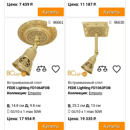
Цена: 7 439 Р.
Цена: 11 187 Р.
Купить
Купить
96661
96630
Встраиваемый спот
Встраиваемый спот
FEDE Lighting FD1064FOB
FEDE Lighting FD1063FOB
Коллекция:
Emporio
Коллекция:
Emporio
В:
14.8 см
Д:
9.8 см
В:
25.2 см
Д:
13 см
GU10 x 1 max 50W
GU10 x 1 max 50W
Цена: 17 954 Р.
Цена: 19 335 Р.
Купить
Купить