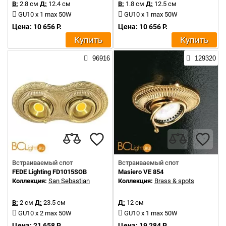
В:
2.8 см
Д:
12.4 см
В:
1.8 см
Д:
12.5 см
GU10 x 1 max 50W
GU10 x 1 max 50W
Цена: 10 656 Р.
Цена: 10 656 Р.
Купить
Купить
96916
129320
Встраиваемый спот
Встраиваемый спот
FEDE Lighting FD1015SOB
Masiero VE 854
Коллекция:
San Sebastian
Коллекция:
Brass & spots
В:
2 см
Д:
23.5 см
Д:
12 см
GU10 x 2 max 50W
GU10 x 1 max 50W
Цена: 21 658 Р.
Цена: 19 284 Р.