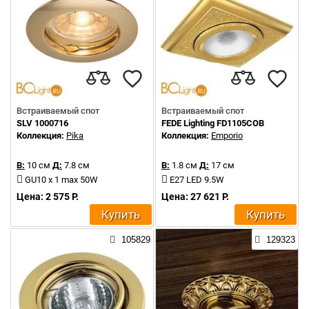
Встраиваемый спот
Встраиваемый спот
SLV 1000716
FEDE Lighting FD1105COB
Коллекция:
Pika
Коллекция:
Emporio
В:
10 см
Д:
7.8 см
В:
1.8 см
Д:
17 см
GU10 x 1 max 50W
E27 LED 9.5W
Цена: 2 575 Р.
Цена: 27 621 Р.
Купить
Купить
105829
129323