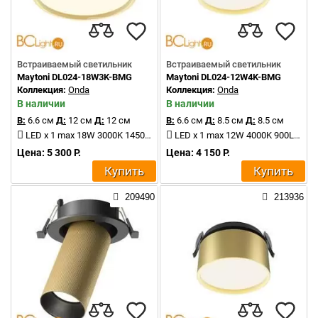
Встраиваемый светильник
Встраиваемый светильник
Maytoni DL024-18W3K-BMG
Maytoni DL024-12W4K-BMG
Коллекция:
Onda
Коллекция:
Onda
В наличии
В наличии
В:
6.6 см
Д:
12 см
Д:
12 см
В:
6.6 см
Д:
8.5 см
Д:
8.5 см
LED x 1 max 18W 3000K 1450Lm
LED x 1 max 12W 4000K 900Lm
Цена: 5 300 Р.
Цена: 4 150 Р.
Купить
Купить
209490
213936