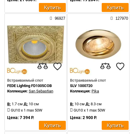
Купить
Купить
96927
127970
Встраиваемый спот
Встраиваемый спот
FEDE Lighting FD1005COB
SLV 1000720
Коллекция:
San Sebastian
Коллекция:
Pika
В:
1.7 см
Д:
10 см
В:
10 см
Д:
8.3 см
GU10 x 1 max 50W
GU10 x 1 max 50W
Цена: 7 394 Р.
Цена: 2 900 Р.
Купить
Купить