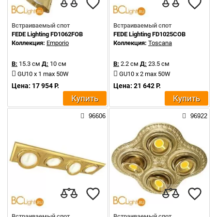
Встраиваемый спот
Встраиваемый спот
FEDE Lighting FD1062FOB
FEDE Lighting FD1025COB
Коллекция:
Emporio
Коллекция:
Toscana
В:
15.3 см
Д:
10 см
В:
2.2 см
Д:
23.5 см
GU10 x 1 max 50W
GU10 x 2 max 50W
Цена: 17 954 Р.
Цена: 21 642 Р.
Купить
Купить
96606
96922
Встраиваемый спот
Встраиваемый спот