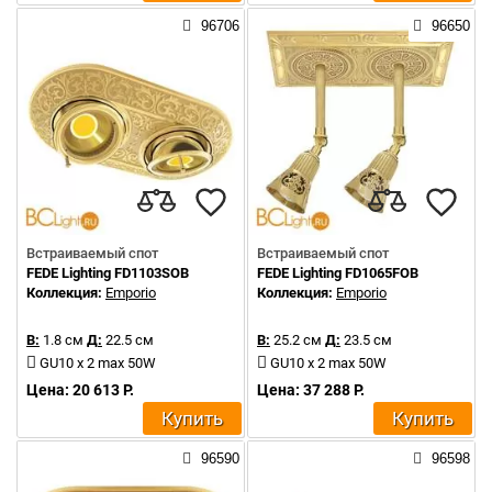
96706
96650
Встраиваемый спот
Встраиваемый спот
FEDE Lighting FD1103SOB
FEDE Lighting FD1065FOB
Коллекция:
Emporio
Коллекция:
Emporio
В:
1.8 см
Д:
22.5 см
В:
25.2 см
Д:
23.5 см
GU10 x 2 max 50W
GU10 x 2 max 50W
Цена: 20 613 Р.
Цена: 37 288 Р.
Купить
Купить
96590
96598