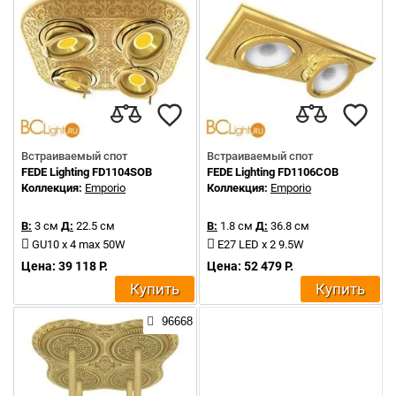
Встраиваемый спот
Встраиваемый спот
FEDE Lighting FD1104SOB
FEDE Lighting FD1106COB
Коллекция:
Emporio
Коллекция:
Emporio
В:
3 см
Д:
22.5 см
В:
1.8 см
Д:
36.8 см
GU10 x 4 max 50W
E27 LED x 2 9.5W
Цена: 39 118 Р.
Цена: 52 479 Р.
Купить
Купить
96668