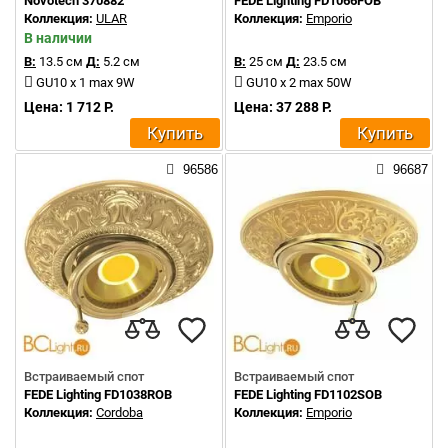
Novotech 370882
FEDE Lighting FD1066FOB
Коллекция:
ULAR
Коллекция:
Emporio
В наличии
В:
13.5 см
Д:
5.2 см
В:
25 см
Д:
23.5 см
GU10 x 1 max 9W
GU10 x 2 max 50W
Цена: 1 712 Р.
Цена: 37 288 Р.
Купить
Купить
96586
96687
Встраиваемый спот
Встраиваемый спот
FEDE Lighting FD1038ROB
FEDE Lighting FD1102SOB
Коллекция:
Cordoba
Коллекция:
Emporio