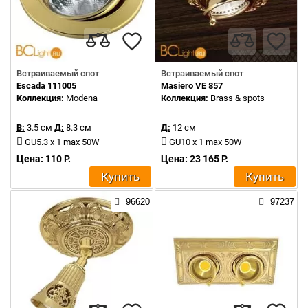
Встраиваемый спот
Встраиваемый спот
Escada 111005
Masiero VE 857
Коллекция:
Modena
Коллекция:
Brass & spots
В:
3.5 см
Д:
8.3 см
Д:
12 см
GU5.3 x 1 max 50W
GU10 x 1 max 50W
Цена: 110 Р.
Цена: 23 165 Р.
Купить
Купить
96620
97237