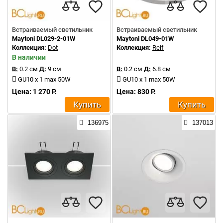
Встраиваемый светильник
Встраиваемый светильник
Maytoni DL029-2-01W
Maytoni DL049-01W
Коллекция:
Dot
Коллекция:
Reif
В наличии
В:
0.2 см
Д:
9 см
В:
0.2 см
Д:
6.8 см
GU10 x 1 max 50W
GU10 x 1 max 50W
Цена: 1 270 Р.
Цена: 830 Р.
Купить
Купить
136975
137013