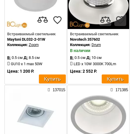
Встраиваемый светильник
Встраиваемый светильник
Maytoni DL032-2-01W
Novotech 357602
Коллекция:
Zoom
Коллекция:
Drum
В наличии
В:
0.5 см
Д:
8.5 см
В:
0.5 см
Д:
10 см
GU10 x 1 max 50W
LED x 10W 3000K 700Lm
Цена: 1 200 Р.
Цена: 2 552 Р.
Купить
Купить
137015
171385