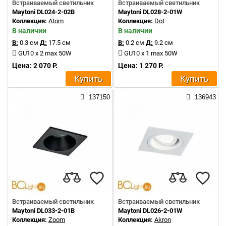
Встраиваемый светильник
Встраиваемый светильник
Maytoni DL024-2-02B
Maytoni DL028-2-01W
Коллекция:
Atom
Коллекция:
Dot
В наличии
В наличии
В:
0.3 см
Д:
17.5 см
В:
0.2 см
Д:
9.2 см
GU10 x 2 max 50W
GU10 x 1 max 50W
Цена: 2 070 Р.
Цена: 1 270 Р.
Купить
Купить
137150
136943
Встраиваемый светильник
Встраиваемый светильник
Maytoni DL033-2-01B
Maytoni DL026-2-01W
Коллекция:
Zoom
Коллекция:
Akron