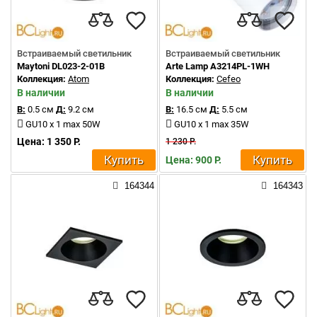
Встраиваемый светильник
Встраиваемый светильник
Maytoni DL023-2-01B
Arte Lamp A3214PL-1WH
Коллекция:
Atom
Коллекция:
Cefeo
В наличии
В наличии
В:
0.5 см
Д:
9.2 см
В:
16.5 см
Д:
5.5 см
GU10 x 1 max 50W
GU10 x 1 max 35W
Цена: 1 350 Р.
1 230 Р.
Купить
Купить
Цена: 900 Р.
164344
164343