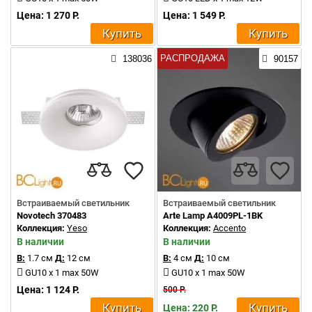
Цена: 1 270 Р.
Цена: 1 549 Р.
Купить
Купить
РАСПРОДАЖА
138036
90157
Встраиваемый светильник
Встраиваемый светильник
Novotech 370483
Arte Lamp A4009PL-1BK
Коллекция:
Yeso
Коллекция:
Accento
В наличии
В наличии
В:
1.7 см
Д:
12 см
В:
4 см
Д:
10 см
GU10 x 1 max 50W
GU10 x 1 max 50W
Цена: 1 124 Р.
500 Р.
Купить
Купить
Цена: 220 Р.