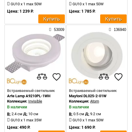
GU10 x 1 max 50W
GU10 x 1 max 50W
Цена: 1 239 Р.
Цена: 1 785 Р.
Купить
Купить
53009
136940
Встраиваемый светильник
Встраиваемый светильник
Arte Lamp A9210PL-1WH
Maytoni DL025-2-01W
Коллекция:
Invisible
Коллекция:
Atom
В наличии
В наличии
В:
2.4 см
Д:
10 см
В:
0.5 см
Д:
9.2 см
GU10 x 1 max 35W
GU10 x 1 max 50W
Цена: 490 Р.
Цена: 1 690 Р.