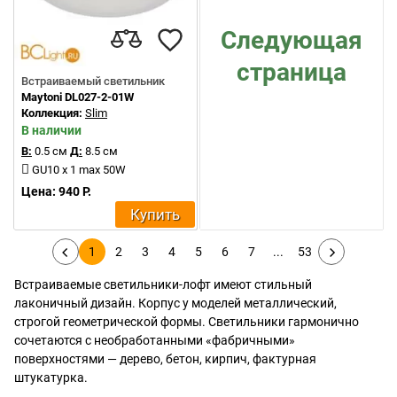
Следующая
страница
Встраиваемый светильник
Maytoni DL027-2-01W
Коллекция:
Slim
В наличии
В:
0.5 см
Д:
8.5 см
GU10 x 1 max 50W
Цена: 940 Р.
Купить
1
2
3
4
5
6
7
...
53
Встраиваемые светильники-лофт имеют стильный
лаконичный дизайн. Корпус у моделей металлический,
строгой геометрической формы. Светильники гармонично
сочетаются с необработанными «фабричными»
поверхностями — дерево, бетон, кирпич, фактурная
штукатурка.