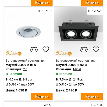
Купить
Купить
137132
123525
Встраиваемый светильник
Встраиваемый светильник
Maytoni DL030-2-01W
Maytoni DL008-2-02-B
Коллекция:
Yin
Коллекция:
Metal
В наличии
В наличии
В:
0.5 см
Д:
9.8 см
В:
7.5 см
Д:
24.5 см
GU10 x 1 max 50W
GU10 x 2 max 50W
Цена: 1 630 Р.
Цена: 2 490 Р.
Купить
Купить
78146
78181