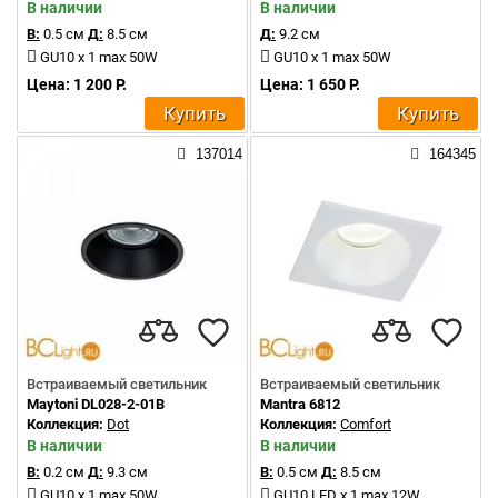
В наличии
В наличии
В:
0.5 см
Д:
8.5 см
Д:
9.2 см
GU10 x 1 max 50W
GU10 x 1 max 50W
Цена: 1 200 Р.
Цена: 1 650 Р.
Купить
Купить
137014
164345
Встраиваемый светильник
Встраиваемый светильник
Maytoni DL028-2-01B
Mantra 6812
Коллекция:
Dot
Коллекция:
Comfort
В наличии
В наличии
В:
0.2 см
Д:
9.3 см
В:
0.5 см
Д:
8.5 см
GU10 x 1 max 50W
GU10 LED x 1 max 12W