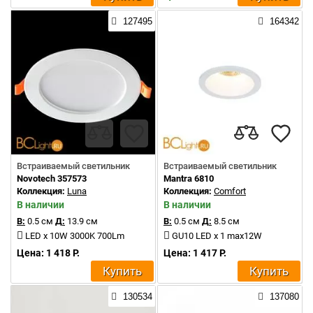
127495
164342
Встраиваемый светильник
Встраиваемый светильник
Novotech 357573
Mantra 6810
Коллекция:
Luna
Коллекция:
Comfort
В наличии
В наличии
В:
0.5 см
Д:
13.9 см
В:
0.5 см
Д:
8.5 см
LED x 10W 3000K 700Lm
GU10 LED x 1 max12W
Цена: 1 418 Р.
Цена: 1 417 Р.
Купить
Купить
130534
137080