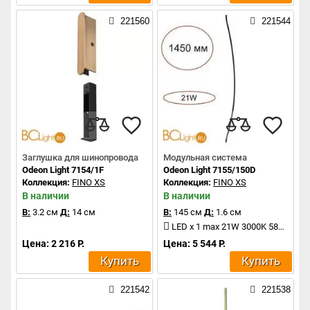
221560
221544
Заглушка для шинопровода
Модульная система
Odeon Light 7154/1F
Odeon Light 7155/150D
Коллекция:
FINO XS
Коллекция:
FINO XS
В наличии
В наличии
В:
3.2 см
Д:
14 см
В:
145 см
Д:
1.6 см
LED x 1 max 21W 3000K 583Lm
Цена: 2 216 Р.
Цена: 5 544 Р.
Купить
Купить
221542
221538