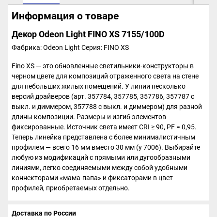
Информация о товаре
Декор Odeon Light FINO XS 7155/100D
Фабрика: Odeon Light
Серия: FINO XS
Fino XS ― это обновленные светильники-конструкторы в
черном цвете для композиций отраженного света на стене
для небольших жилых помещений. У линии несколько
версий драйверов (арт. 357784, 357785, 357786, 357787 с
выкл. и диммером, 357788 с выкл. и диммером) для разной
длины композиции. Размеры и изгиб элементов
фиксированные. Источник света имеет CRI ≥ 90, PF = 0,95.
Теперь линейка представлена с более минималистичным
профилем ― всего 16 мм вместо 30 мм (у 7006). Выбирайте
любую из модификаций с прямыми или дугообразными
линиями, легко соединяемыми между собой удобными
коннекторами «мама-папа» и фиксаторами в цвет
профилей, приобретаемых отдельно.
Доставка по России