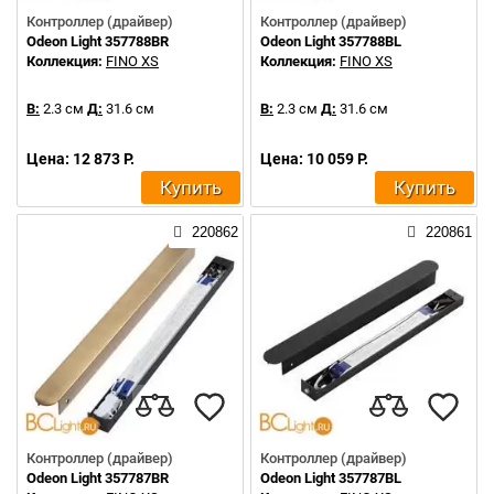
Контроллер (драйвер)
Контроллер (драйвер)
Odeon Light 357788BR
Odeon Light 357788BL
Коллекция:
FINO XS
Коллекция:
FINO XS
В:
2.3 см
Д:
31.6 см
В:
2.3 см
Д:
31.6 см
Цена: 12 873 Р.
Цена: 10 059 Р.
Купить
Купить
220862
220861
Контроллер (драйвер)
Контроллер (драйвер)
Odeon Light 357787BR
Odeon Light 357787BL