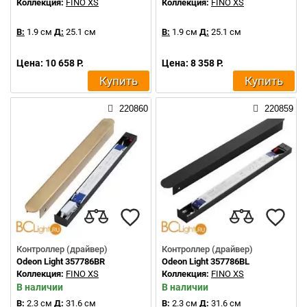
Коллекция:
FINO XS
Коллекция:
FINO XS
В:
1.9 см
Д:
25.1 см
В:
1.9 см
Д:
25.1 см
Цена: 10 658 Р.
Цена: 8 358 Р.
Купить
Купить
220860
220859
Контроллер (драйвер)
Контроллер (драйвер)
Odeon Light 357786BR
Odeon Light 357786BL
Коллекция:
FINO XS
Коллекция:
FINO XS
В наличии
В наличии
В:
2.3 см
Д:
31.6 см
В:
2.3 см
Д:
31.6 см