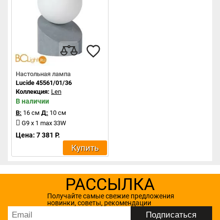
Настольная лампа
Lucide 45561/01/36
Коллекция:
Len
В наличии
В:
16 см
Д:
10 см
G9 x 1 max 33W
Цена: 7 381 Р.
Купить
РАССЫЛКА
Получайте самые свежие предложения
новинки, советы, рекомендации