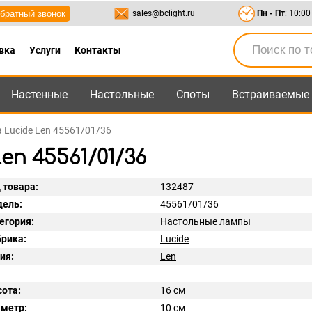
братный звонок
sales@bclight.ru
Пн - Пт
: 10:00
вка
Услуги
Контакты
Настенные
Настольные
Споты
Встраиваемые
-95
,
8-800-550-95-45
sales@bclight.ru
 Lucide Len 45561/01/36
n 45561/01/36
 товара:
132487
ель:
45561/01/36
егория:
Настольные лампы
рика:
Lucide
ия:
Len
ота:
16 см
метр:
10 см