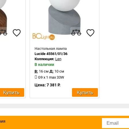
Настольная лампа
Lucide 45561/01/36
Коллекция:
Len
В наличии
В:
16 см
Д:
10 см
G9 x 1 max 33W
Цена: 7 381 Р.
Купить
Купить
ния