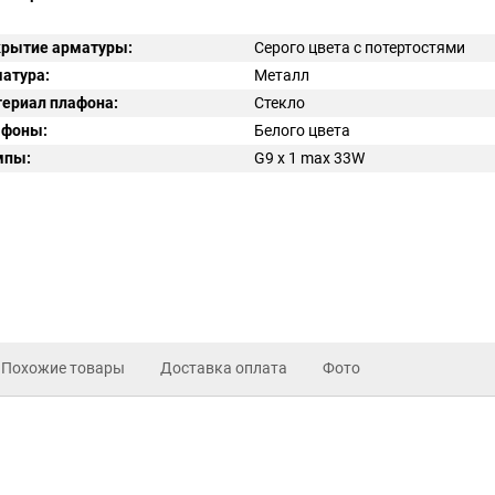
рытие арматуры:
Серого цвета с потертостями
атура:
Металл
ериал плафона:
Стекло
афоны:
Белого цвета
мпы:
G9 x 1 max 33W
Похожие товары
Доставка оплата
Фото