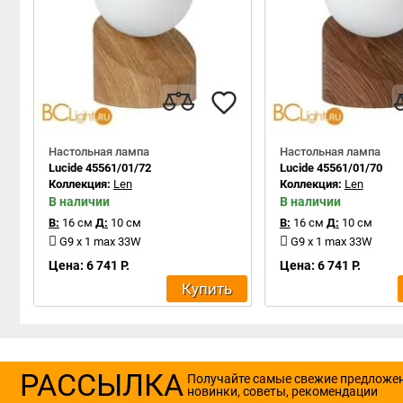
Настольная лампа
Настольная лампа
Lucide 45561/01/72
Lucide 45561/01/70
Коллекция:
Len
Коллекция:
Len
В наличии
В наличии
В:
16 см
Д:
10 см
В:
16 см
Д:
10 см
G9 x 1 max 33W
G9 x 1 max 33W
Цена: 6 741 Р.
Цена: 6 741 Р.
Купить
РАССЫЛКА
Получайте самые свежие предложе
новинки, советы, рекомендации