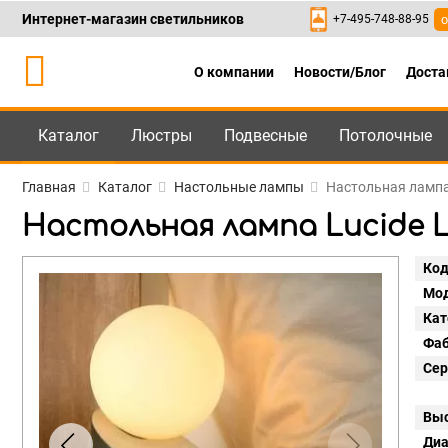
Интернет-магазин светильников
+7-495-748-88-95
о
О компании
Новости/Блог
Доста
Каталог
Люстры
Подвесные
Потолочные
Каталог
+7-495-748-88
Главная
Каталог
Настольные лампы
Настольная лампа
Настольная лампа Lucide Le
Код
Мод
Кат
Фаб
Сер
Выс
Диа