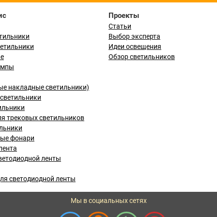
ис
Проекты
Статьи
тильники
Выбор эксперта
ветильники
Идеи освещения
ые
Обзор светильников
ампы
ые накладные светильники)
светильники
ильники
я трековых светильников
льники
вые фонари
лента
ветодиодной ленты
ля светодиодной ленты
Мы в социальных сетях