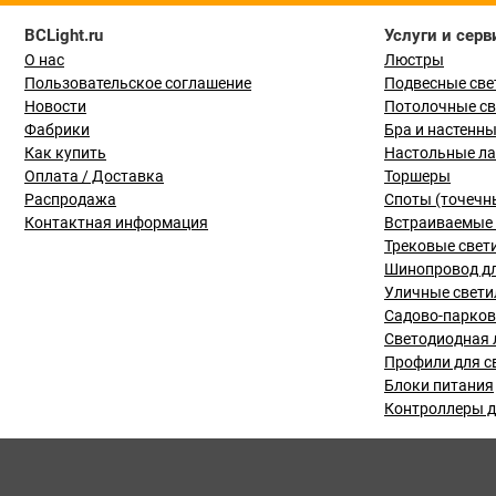
BCLight.ru
Услуги и серв
О нас
Люстры
Пользовательское соглашение
Подвесные све
Новости
Потолочные с
Фабрики
Бра и настенн
Как купить
Настольные л
Оплата / Доставка
Торшеры
Распродажа
Споты (точечн
Контактная информация
Встраиваемые 
Трековые свет
Шинопровод дл
Уличные свети
Садово-парко
Светодиодная 
Профили для с
Блоки питания
Контроллеры д