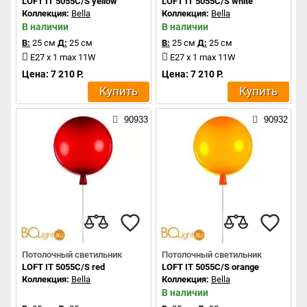
LOFT IT 5055C/S yellow
LOFT IT 5055C/S white
Коллекция:
Bella
Коллекция:
Bella
В наличии
В наличии
В:
25 см
Д:
25 см
В:
25 см
Д:
25 см
E27 x 1 max 11W
E27 x 1 max 11W
Цена: 7 210 Р.
Цена: 7 210 Р.
Купить
Купить
90933
90932
Потолочный светильник
Потолочный светильник
LOFT IT 5055C/S red
LOFT IT 5055C/S orange
Коллекция:
Bella
Коллекция:
Bella
В наличии