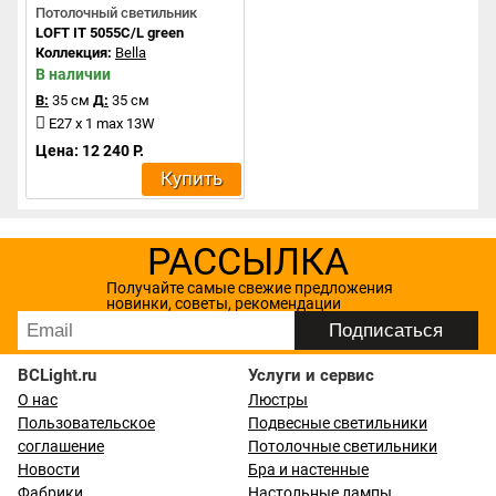
Потолочный светильник
LOFT IT 5055C/L green
Коллекция:
Bella
В наличии
В:
35 см
Д:
35 см
E27 x 1 max 13W
Цена: 12 240 Р.
Купить
РАССЫЛКА
Получайте самые свежие предложения
новинки, советы, рекомендации
BCLight.ru
Услуги и сервис
О нас
Люстры
Пользовательское
Подвесные светильники
соглашение
Потолочные светильники
Новости
Бра и настенные
Фабрики
Настольные лампы