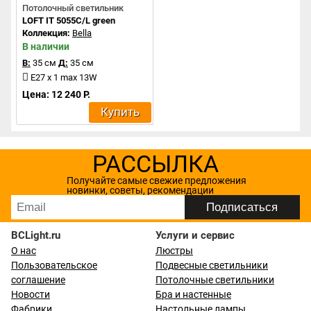
Потолочный светильник
LOFT IT 5055C/L green
Коллекция:
Bella
В наличии
В:
35 см
Д:
35 см
E27 x 1 max 13W
Цена: 12 240 Р.
Купить
РАССЫЛКА
Получайте самые свежие предложения
новинки, советы, рекомендации
BCLight.ru
Услуги и сервис
О нас
Люстры
Пользовательское
Подвесные светильники
соглашение
Потолочные светильники
Новости
Бра и настенные
Фабрики
Настольные лампы