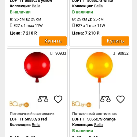
LOFT IT 5055C/S yellow
LOFT IT 5055C/S white
Коллекция:
Bella
Коллекция:
Bella
В наличии
В наличии
В:
25 см
Д:
25 см
В:
25 см
Д:
25 см
E27 x 1 max 11W
E27 x 1 max 11W
Цена: 7 210 Р.
Цена: 7 210 Р.
Купить
Купить
90933
90932
Потолочный светильник
Потолочный светильник
LOFT IT 5055C/S red
LOFT IT 5055C/S orange
Коллекция:
Bella
Коллекция:
Bella
В наличии