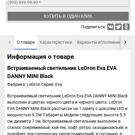
(999) 999-99-99
*
КУПИТЬ В ОДИН КЛИК
Поделиться:
О товаре
Характеристики
Варианты исполнения
Пох
Информация о товаре
Встраиваемый светильник LeDron Eva EVA
DANNY MINI Black
Фабрика: LeDron
Серия: Eva
Встраиваемый светильник LeDron Eva EVA DANNY MINI Black
выполнен в цветах черного цвета и черного цвета. LeDron
EVA DANNY MINI Black рассчитан на 1 лампу с цоколем LED и
мощностью 9.2W. Габариты модели следующие: высота 5.5
см, диаметр 7 см. Встраиваемый светильник выполнен в
стилях: современный, хай-тек, лофт, ретро, скандинавский; и
подойдет для следующих типов помещений: в гостиную, в