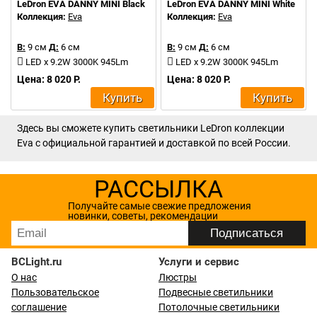
LeDron EVA DANNY MINI Black
LeDron EVA DANNY MINI White
Коллекция:
Eva
Коллекция:
Eva
В:
9 см
Д:
6 см
В:
9 см
Д:
6 см
LED x 9.2W 3000K 945Lm
LED x 9.2W 3000K 945Lm
Цена: 8 020 Р.
Цена: 8 020 Р.
Купить
Купить
Здесь вы сможете купить светильники LeDron коллекции
Eva с официальной гарантией и доставкой по всей России.
РАССЫЛКА
Получайте самые свежие предложения
новинки, советы, рекомендации
BCLight.ru
Услуги и сервис
О нас
Люстры
Пользовательское
Подвесные светильники
соглашение
Потолочные светильники