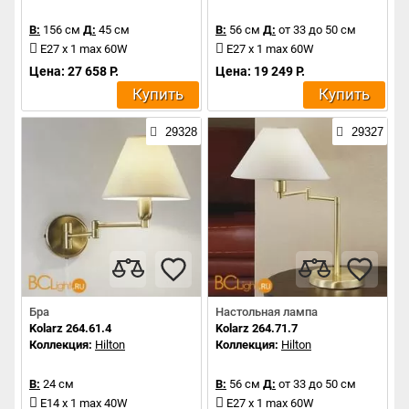
В:
156 см
Д:
45 см
В:
56 см
Д:
от 33 до 50 см
E27 x 1 max 60W
E27 x 1 max 60W
Цена: 27 658 Р.
Цена: 19 249 Р.
Купить
Купить
29328
29327
Бра
Настольная лампа
Kolarz 264.61.4
Kolarz 264.71.7
Коллекция:
Hilton
Коллекция:
Hilton
В:
24 см
В:
56 см
Д:
от 33 до 50 см
E14 x 1 max 40W
E27 x 1 max 60W