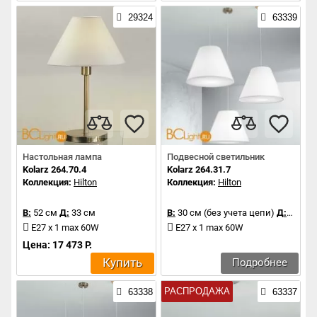
29324
63339
Настольная лампа
Подвесной светильник
Kolarz 264.70.4
Kolarz 264.31.7
Коллекция:
Hilton
Коллекция:
Hilton
В:
52 см
Д:
33 см
В:
30 см (без учета цепи)
Д:
45 см
E27 x 1 max 60W
E27 x 1 max 60W
Цена: 17 473 Р.
Купить
Подробнее
РАСПРОДАЖА
63338
63337