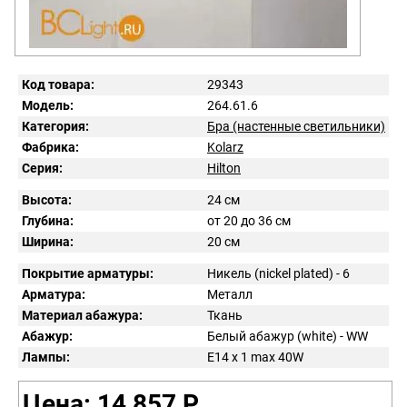
Код товара:
29343
Модель:
264.61.6
Категория:
Бра (настенные светильники)
Фабрика:
Kolarz
Серия:
Hilton
Высота:
24 см
Глубина:
от 20 до 36 см
Ширина:
20 см
Покрытие арматуры:
Никель (nickel plated) - 6
Арматура:
Металл
Материал абажура:
Ткань
Абажур:
Белый абажур (white) - WW
Лампы:
E14 x 1 max 40W
Цена: 14 857 Р.