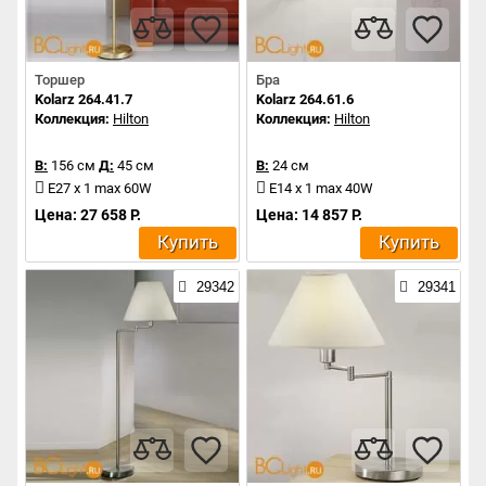
Торшер
Бра
Kolarz 264.41.7
Kolarz 264.61.6
Коллекция:
Hilton
Коллекция:
Hilton
В:
156 см
Д:
45 см
В:
24 см
E27 x 1 max 60W
E14 x 1 max 40W
Цена: 27 658 Р.
Цена: 14 857 Р.
Купить
Купить
29342
29341