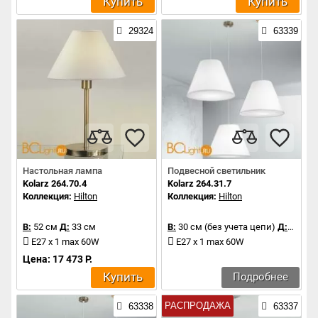
Купить
Купить
29324
63339
Настольная лампа
Подвесной светильник
Kolarz 264.70.4
Kolarz 264.31.7
Коллекция:
Hilton
Коллекция:
Hilton
В:
52 см
Д:
33 см
В:
30 см (без учета цепи)
Д:
45 см
E27 x 1 max 60W
E27 x 1 max 60W
Цена: 17 473 Р.
Купить
Подробнее
РАСПРОДАЖА
63338
63337