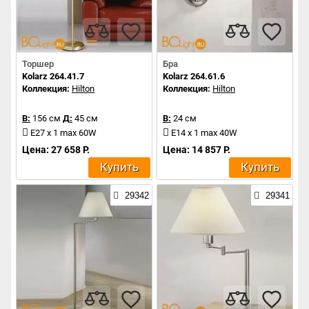
Торшер
Бра
Kolarz 264.41.7
Kolarz 264.61.6
Коллекция:
Hilton
Коллекция:
Hilton
В:
156 см
Д:
45 см
В:
24 см
E27 x 1 max 60W
E14 x 1 max 40W
Цена: 27 658 Р.
Цена: 14 857 Р.
Купить
Купить
29342
29341