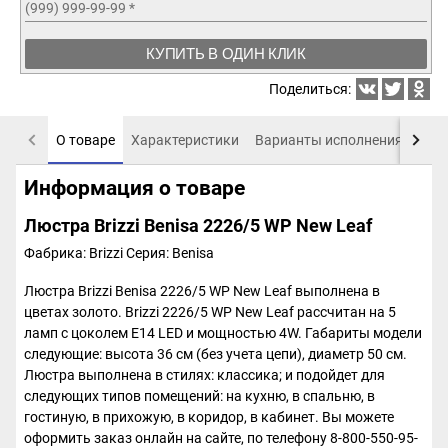
(999) 999-99-99
*
КУПИТЬ В ОДИН КЛИК
Поделиться:
О товаре
Характеристики
Варианты исполнения
Пох
Информация о товаре
Люстра Brizzi Benisa 2226/5 WP New Leaf
Фабрика: Brizzi
Серия: Benisa
Люстра Brizzi Benisa 2226/5 WP New Leaf выполнена в
цветах золото. Brizzi 2226/5 WP New Leaf рассчитан на 5
ламп с цоколем E14 LED и мощностью 4W. Габариты модели
следующие: высота 36 см (без учета цепи), диаметр 50 см.
Люстра выполнена в стилях: классика; и подойдет для
следующих типов помещений: на кухню, в спальню, в
гостиную, в прихожую, в коридор, в кабинет. Вы можете
оформить заказ онлайн на сайте, по телефону 8-800-550-95-