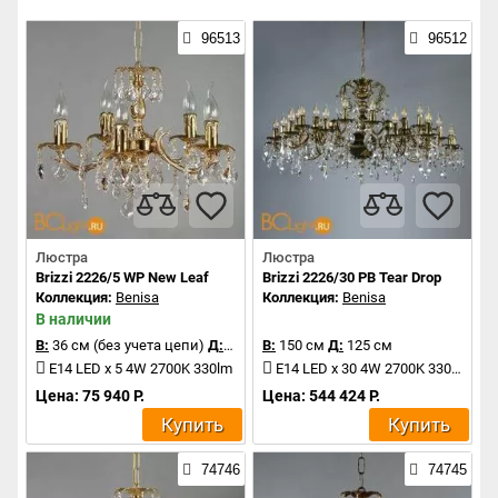
96513
96512
Люстра
Люстра
Brizzi 2226/5 WP New Leaf
Brizzi 2226/30 PB Tear Drop
Коллекция:
Benisa
Коллекция:
Benisa
В наличии
В:
36 см (без учета цепи)
Д:
50 см
В:
150 см
Д:
125 см
E14 LED x 5 4W 2700K 330lm
E14 LED x 30 4W 2700K 330lm
Цена: 75 940 Р.
Цена: 544 424 Р.
Купить
Купить
74746
74745