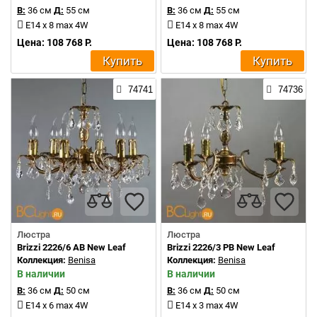
В:
36 см
Д:
55 см
В:
36 см
Д:
55 см
E14 x 8 max 4W
E14 x 8 max 4W
Цена: 108 768 Р.
Цена: 108 768 Р.
Купить
Купить
74741
74736
Люстра
Люстра
Brizzi 2226/6 AB New Leaf
Brizzi 2226/3 PB New Leaf
Коллекция:
Benisa
Коллекция:
Benisa
В наличии
В наличии
В:
36 см
Д:
50 см
В:
36 см
Д:
50 см
E14 x 6 max 4W
E14 x 3 max 4W