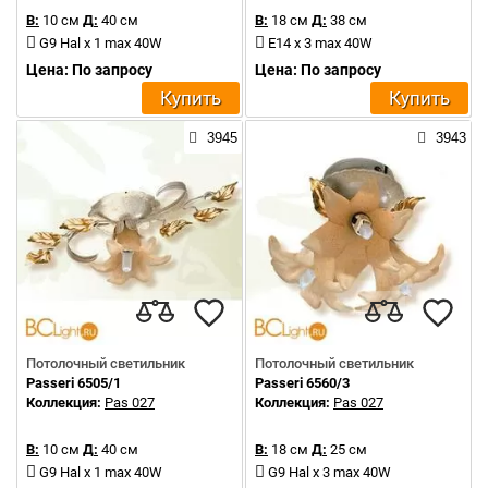
В:
10 см
Д:
40 см
В:
18 см
Д:
38 см
G9 Hal x 1 max 40W
E14 x 3 max 40W
Цена: По запросу
Цена: По запросу
Купить
Купить
3945
3943
Потолочный светильник
Потолочный светильник
Passeri 6505/1
Passeri 6560/3
Коллекция:
Pas 027
Коллекция:
Pas 027
В:
10 см
Д:
40 см
В:
18 см
Д:
25 см
G9 Hal x 1 max 40W
G9 Hal x 3 max 40W