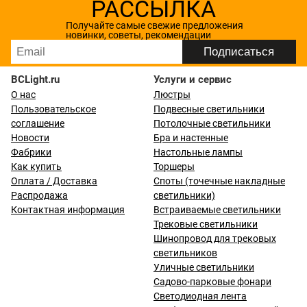
РАССЫЛКА
Получайте самые свежие предложения
новинки, советы, рекомендации
BCLight.ru
Услуги и сервис
О нас
Люстры
Пользовательское
Подвесные светильники
соглашение
Потолочные светильники
Новости
Бра и настенные
Фабрики
Настольные лампы
Как купить
Торшеры
Оплата / Доставка
Споты (точечные накладные
Распродажа
светильники)
Контактная информация
Встраиваемые светильники
Трековые светильники
Шинопровод для трековых
светильников
Уличные светильники
Садово-парковые фонари
Светодиодная лента