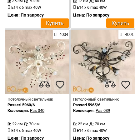
В:
35 см
Д:
70 см
В:
12 см
Д:
40 см
E14 x 6 max 40W
E14 x 6 max 40W
Цена: По запросу
Цена: По запросу
Купить
Купить
4004
4001
Потолочный светильник
Потолочный светильник
Passeri 5960/6
Passeri 5965/6
Коллекция:
Pas 040
Коллекция:
Pas 039
В:
22 см
Д:
70 см
В:
22 см
Д:
70 см
E14 x 6 max 40W
E14 x 6 max 40W
Цена: По запросу
Цена: По запросу