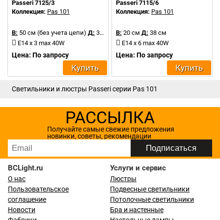
Passeri 7125/3
Passeri 7115/6
Коллекция:
Pas 101
Коллекция:
Pas 101
В:
50 см (без учета цепи)
Д:
35 см
В:
20 см
Д:
38 см
E14 x 3 max 40W
E14 x 6 max 40W
Цена: По запросу
Цена: По запросу
Купить
Купить
Светильники и люстры Passeri серии Pas 101
РАССЫЛКА
Получайте самые свежие предложения
новинки, советы, рекомендации
BCLight.ru
Услуги и сервис
О нас
Люстры
Пользовательское
Подвесные светильники
соглашение
Потолочные светильники
Новости
Бра и настенные