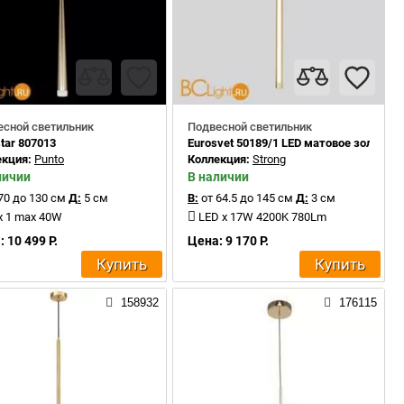
есной светильник
Подвесной светильник
star 807013
Eurosvet 50189/1 LED матовое золото
екция:
Punto
Коллекция:
Strong
личии
В наличии
70 до 130 см
Д:
5 см
В:
от 64.5 до 145 см
Д:
3 см
x 1 max 40W
LED x 17W 4200K 780Lm
 10 499 Р.
Цена: 9 170 Р.
Купить
Купить
158932
176115