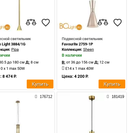
есной светильник
Подвесной светильник
 Light 3884/1G
Favourite 2759-1P
екция:
Pipa
Коллекция:
Sheen
личии
В наличии
80.5 до 180 см
Д:
8 см
В:
от 36 до 156 см
Д:
12 см
0 x 1 max 50W
E14 x 1 max 40W
 8 474 Р.
Цена: 4 200 Р.
Купить
Купить
176712
181419