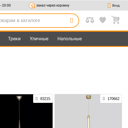
 - 20:00
заказ через корзину
Вход
Треки
Уличные
Напольные
83215
170662