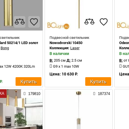
светильник
Подвесной светильник
Подв
dard 50214/1 LED золото a055667
Nowodvorski 10450
Odeon
:
Bong
Коллекция:
Laser
Колл
В наличии
В на
В:
205 см
Д:
2.5 см
В:
от 
max 12W 4200K 320Lm
G9 x 1 max 10W
GU1
Цена: 10 630 Р.
Цена:
Купить
Купить
Р.
ЖА
179810
187374