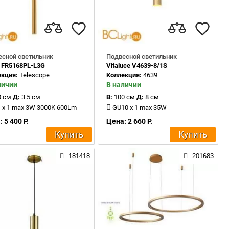
есной светильник
Подвесной светильник
 FR5168PL-L3G
Vitaluce V4639-8/1S
екция:
Telescope
Коллекция:
4639
личии
В наличии
 см
Д:
3.5 см
В:
100 см
Д:
8 см
 x 1 max 3W 3000K 600Lm
GU10 x 1 max 35W
 5 400 Р.
Цена: 2 660 Р.
Купить
Купить
181418
201683