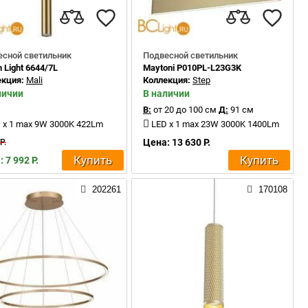
есной светильник
Подвесной светильник
 Light 6644/7L
Maytoni P010PL-L23G3K
екция:
Mali
Коллекция:
Step
личии
В наличии
В:
от 20 до 100 см
Д:
91 см
 x 1 max 9W 3000K 422Lm
LED x 1 max 23W 3000K 1400Lm
Цена: 13 630 Р.
Р.
Купить
Купить
 7 992 Р.
202261
170108