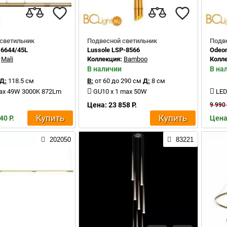
светильник
Подвесной светильник
Подв
 6644/45L
Lussole LSP-8566
Odeon
:
Mali
Коллекция:
Bamboo
Колл
В наличии
В на
Д:
118.5 см
В:
от 60 до 290 см
Д:
8 см
max 49W 3000K 872Lm
GU10 x 1 max 50W
LED
Цена: 23 858 Р.
9 990 
Купить
Купить
40 Р.
Цена:
202050
83221