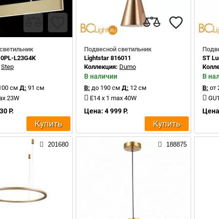
светильник
Подвесной светильник
Подв
10PL-L23G4K
Lightstar 816011
ST Lu
:
Step
Коллекция:
Dumo
Колл
В наличии
В на
100 см
Д:
91 см
В:
до 190 см
Д:
12 см
В:
от 
max 23W
E14 x 1 max 40W
GU1
30 Р.
Цена: 4 999 Р.
Цена:
Купить
Купить
201680
188875