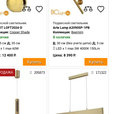
есной светильник
Подвесной светильник
IT LOFT2024-D
Arte Lamp A2090SP-1PB
екция:
Copper Shade
Коллекция:
Beemim
личии
В наличии
5 см
Д:
35 см
В:
30 см (без учета цепи)
Д:
3 см
 x 1 max 60W
LED x 1 max 3W 4000K 150Lm
 12 400 Р.
Цена: 8 390 Р.
Купить
Купить
РОДАЖА
205873
171322