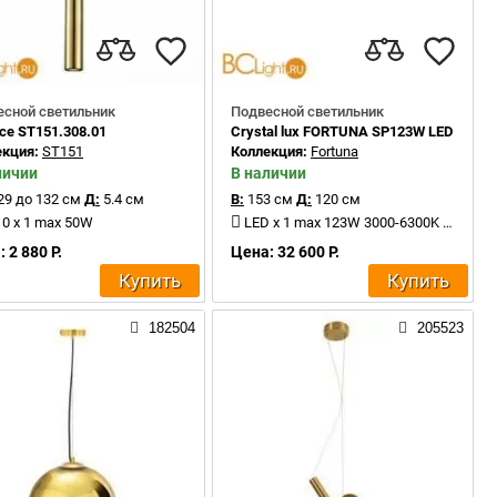
есной светильник
Подвесной светильник
ce ST151.308.01
Crystal lux FORTUNA SP123W LED GOLD
екция:
ST151
Коллекция:
Fortuna
личии
В наличии
29 до 132 см
Д:
5.4 см
В:
153 см
Д:
120 см
0 x 1 max 50W
LED x 1 max 123W 3000-6300K 7200Lm
 2 880 Р.
Цена: 32 600 Р.
Купить
Купить
182504
205523