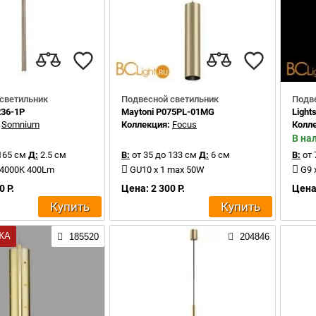
светильник
Подвесной светильник
Подв
236-1P
Maytoni P075PL-01MG
Light
:
Somnium
Коллекция:
Focus
Колл
В на
165 см
Д:
2.5 см
В:
от 35 до 133 см
Д:
6 см
В:
от 
 4000K 400Lm
GU10 x 1 max 50W
G9 
0 Р.
Цена: 2 300 Р.
Цена:
Купить
Купить
ЖА
185520
204846