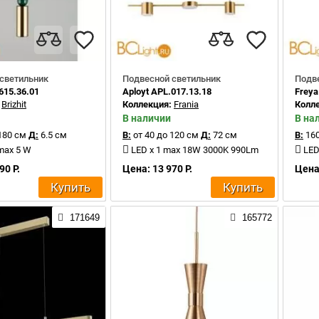
светильник
Подвесной светильник
Подв
615.36.01
Aployt APL.017.13.18
Freya
:
Brizhit
Коллекция:
Frania
Колл
В наличии
В на
180 см
Д:
6.5 см
В:
от 40 до 120 см
Д:
72 см
В:
160
max 5 W
LED x 1 max 18W 3000K 990Lm
LED
90 Р.
Цена: 13 970 Р.
Цена:
Купить
Купить
171649
165772