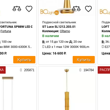
светильник
Подвесной светильник
Подв
x FORTUNA SP88W LED D1000 GOLD
ST Luce SL1212.203.01
LOFT 
:
Fortuna
Коллекция:
Oltarno
Колл
В наличии
В на
:
100 см
В:
от 15 до 120 см
Д:
20 см
В:
36.
x 88W 3000-6300K 5200Lm
LED x 1 max 12W 3000K 900Lm
E27
00 Р.
Цена: 16 600 Р.
Цена:
Купить
Купить
ЖА
РАСП
205871
194784