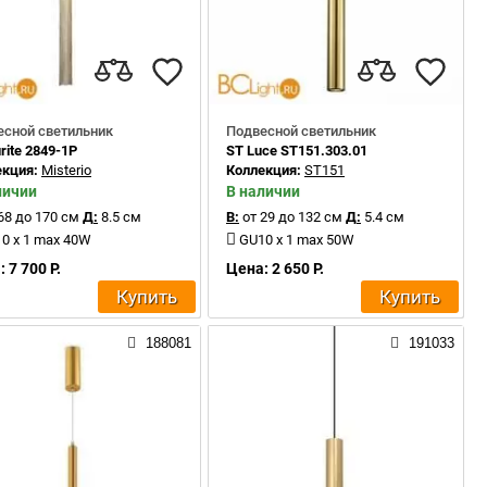
есной светильник
Подвесной светильник
rite 2849-1P
ST Luce ST151.303.01
екция:
Misterio
Коллекция:
ST151
личии
В наличии
68 до 170 см
Д:
8.5 см
В:
от 29 до 132 см
Д:
5.4 см
0 x 1 max 40W
GU10 x 1 max 50W
 7 700 Р.
Цена: 2 650 Р.
Купить
Купить
188081
191033