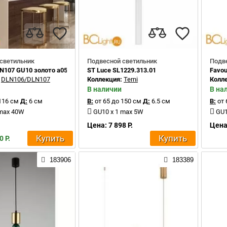
светильник
Подвесной светильник
Подв
LN107 GU10 золото a055578
ST Luce SL1229.313.01
Favou
:
DLN106/DLN107
Коллекция:
Terni
Колл
В наличии
В на
116 см
Д:
6 см
В:
от 65 до 150 см
Д:
6.5 см
В:
от 
 max 40W
GU10 x 1 max 5W
GU1
Цена: 7 898 Р.
Цена:
Купить
Купить
0 Р.
183906
183389