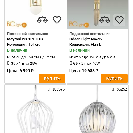
Подвесной светильник
Подвесной светильник
Maytoni P361PL-01G
Odeon Light 4847/2
Коллекция:
Telford
Коллекция:
Flambi
В наличии
В наличии
В:
от 40 до 168 см
Д:
12 см
В:
от 67 до 120 см
Д:
9 см
G9 x 1 max 25W
G9 x 2 max 40W
Цена: 6 990 Р.
Цена: 19 688 Р.
Купить
Купить
103575
85252