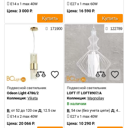
E14 x 1 max 40W
E27 x 1 max 60W
Цена: 3 000 Р.
Цена: 16 590 Р.
Купить
Купить
171900
122789
Подвесной светильник
Подвесной светильник
Odeon Light 4786/2
LOFT IT LOFT8907/A
Коллекция:
Viketa
Коллекция:
Magnoliay
В наличии
В:
от 52 до 120 см
Д:
12.5 см
В:
54 см (без учета цепи)
Д:
46 см
E14 x 2 max 40W
E27 x 1 max 40W
Цена: 20 066 Р.
Цена: 10 290 Р.