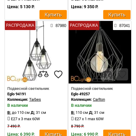
Цена: 5 130 Р.
Цена: 9 350 Р.
Купить
Купить
РАСПРОДАЖА
РАСПРОДАЖА
87980
87041
Подвесной светильник
Подвесной светильник
Eglo 94191
Eglo 49257
Коллекция:
Tarbes
Коллекция:
Carlton
В наличии
В наличии
В:
до 110 см
Д:
31 см
В:
110 см
Д:
31 см
E27 x 3 max 60W
E27 x 1 max 60W
7 490 Р.
8 790 Р.
Купить
Купить
Цена: 6 390 Р.
Цена: 6 990 Р.