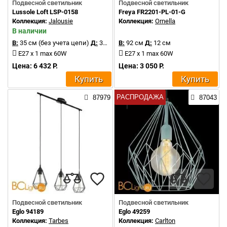
Подвесной светильник
Подвесной светильник
Lussole Loft LSP-0158
Freya FR2201-PL-01-G
Коллекция:
Jalousie
Коллекция:
Ornella
В наличии
В:
35 см (без учета цепи)
Д:
30 см
В:
92 см
Д:
12 см
E27 x 1 max 60W
E27 x 1 max 60W
Цена: 6 432 Р.
Цена: 3 050 Р.
Купить
Купить
РАСПРОДАЖА
87979
87043
Подвесной светильник
Подвесной светильник
Eglo 94189
Eglo 49259
Коллекция:
Tarbes
Коллекция:
Carlton