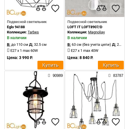
Подвесной светильник
Подвесной светильник
Eglo 94188
LOFT IT LOFT8907/D
Коллекция:
Tarbes
Коллекция:
Magnoliay
В наличии
В наличии
В:
до 110 см
Д:
32.5 см
В:
63 см (без учета цепи)
Д:
23 см
E27 x 1 max 60W
E27 x 1 max 40W
Цена: 3 990 Р.
Цена: 8 840 Р.
Купить
Купить
90989
83787