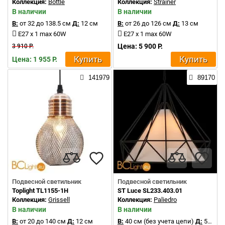
Коллекция:
Bottle
Коллекция:
Strainer
В наличии
В наличии
В:
от 32 до 138.5 см
Д:
12 см
В:
от 26 до 126 см
Д:
13 см
E27 x 1 max 60W
E27 x 1 max 60W
Цена: 5 900 Р.
3 910 Р.
Купить
Купить
Цена: 1 955 Р.
141979
89170
Подвесной светильник
Подвесной светильник
Toplight TL1155-1H
ST Luce SL233.403.01
Коллекция:
Grissell
Коллекция:
Paliedro
В наличии
В наличии
В:
от 20 до 140 см
Д:
12 см
В:
40 см (без учета цепи)
Д:
50 см