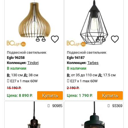
Подвесной светильник
Подвесной светильник
Eglo 96258
Eglo 94187
Коллекция:
Tindori
Коллекция:
Tarbes
В наличии
В наличии
В:
130 см
Д:
38 см
В:
от 35 до 110 см
Д:
17.5 см
E27 x 1 max 60W
E27 x 1 max 60W
15 190 Р.
2 190 Р.
Купить
Купить
Цена: 8 890 Р.
Цена: 1 790 Р.
90985
93369