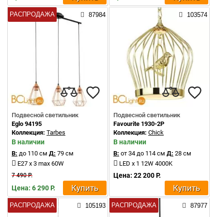
РАСПРОДАЖА
87984
103574
Подвесной светильник
Подвесной светильник
Eglo 94195
Favourite 1930-2P
Коллекция:
Tarbes
Коллекция:
Chick
В наличии
В наличии
В:
до 110 см
Д:
79 см
В:
от 34 до 114 см
Д:
28 см
E27 x 3 max 60W
LED x 1 12W 4000K
Цена: 22 200 Р.
7 490 Р.
Купить
Купить
Цена: 6 290 Р.
РАСПРОДАЖА
РАСПРОДАЖА
105193
87977