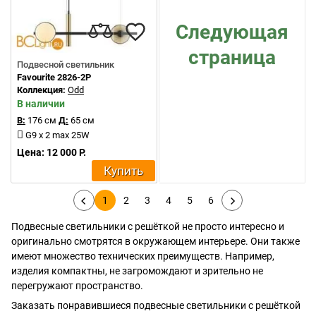
Следующая
страница
Подвесной светильник
Favourite 2826-2P
Коллекция:
Odd
В наличии
В:
176 см
Д:
65 см
G9 x 2 max 25W
Цена: 12 000 Р.
Купить
1
2
3
4
5
6
Подвесные светильники с решёткой не просто интересно и
оригинально смотрятся в окружающем интерьере. Они также
имеют множество технических преимуществ. Например,
изделия компактны, не загромождают и зрительно не
перегружают пространство.
Заказать понравившиеся подвесные светильники с решёткой