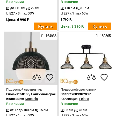
В наличии
В наличии
В:
до 110 см
Д:
79 см
В:
110 см
Д:
31 см
E27 x 3 max 60W
E27 x 1 max 60W
Цена: 6 990 Р.
8 790 Р.
Купить
Купить
Цена: 3 390 Р.
164938
180865
Подвесной светильник
Подвесной светильник
Eurosvet 50106/1 античная бронза/черный
Stilfort 2009/02/03P
Коллекция:
Nocciola
Коллекция:
Feloria
В наличии
В наличии
В:
от 17 до 100 см
Д:
15 см
В:
35 см
Д:
73 см
E27 x 1 max 60W
E27 x 3 max 60W