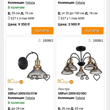
Коллекция:
Feloria
Коллекция:
Feloria
В наличии
В:
35 см
Д:
73 см
В:
от 20 до 100 см
Д:
18 см
E27 x 3 max 60W
E27 x 1 max 60W
Цена: 9 350 Р.
Цена: 3 900 Р.
Купить
Купить
180863
180861
Бра
Люстра
Stilfort 2009/02/01W
Stilfort 2009/02/05C
Коллекция:
Feloria
Коллекция:
Feloria
В наличии
В:
до 24 см
В:
36 см
Д:
65 см