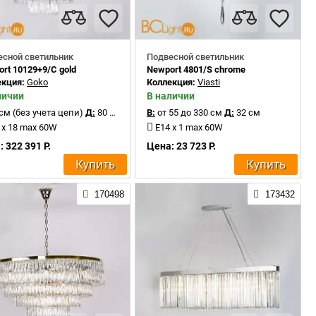
есной светильник
Подвесной светильник
rt 10129+9/C gold
Newport 4801/S chrome
екция:
Goko
Коллекция:
Viasti
личии
В наличии
см (без учета цепи)
Д:
80 см
В:
от 55 до 330 см
Д:
32 см
 x 18 max 60W
E14 x 1 max 60W
 322 391 Р.
Цена: 23 723 Р.
Купить
Купить
170498
173432