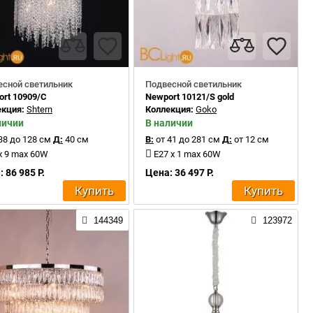
есной светильник
Подвесной светильник
rt 10909/C
Newport 10121/S gold
екция:
Shtern
Коллекция:
Goko
личии
В наличии
38 до 128 см
Д:
40 см
В:
от 41 до 281 см
Д:
от 12 см
x 9 max 60W
E27 x 1 max 60W
 86 985 Р.
Цена: 36 497 Р.
Купить
Купить
144349
123972