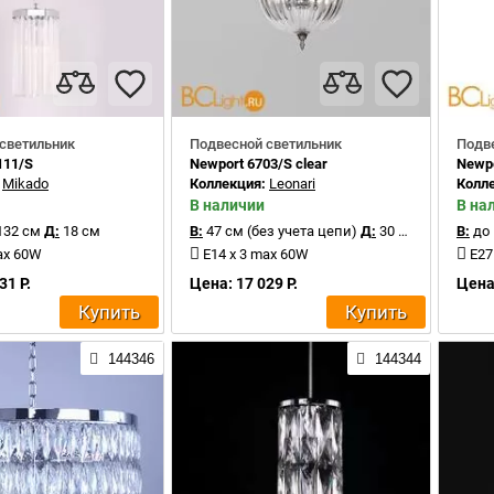
светильник
Подвесной светильник
Подв
111/S
Newport 6703/S clear
Newpo
:
Mikado
Коллекция:
Leonari
Колл
В наличии
В на
132 см
Д:
18 см
В:
47 см (без учета цепи)
Д:
30 см
В:
до 
ax 60W
E14 x 3 max 60W
E27
31 Р.
Цена: 17 029 Р.
Цена:
Купить
Купить
144346
144344