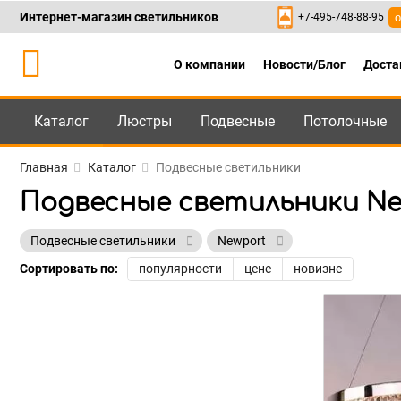
Интернет-магазин светильников
+7-495-748-88-95
о
О компании
Новости/Блог
Доста
Каталог
Люстры
Подвесные
Потолочные
Каталог
+7-495-748-88
Главная
Каталог
Подвесные светильники
Подвесные светильники Ne
Подвесные светильники
Newport
Сортировать по:
популярности
цене
новизне