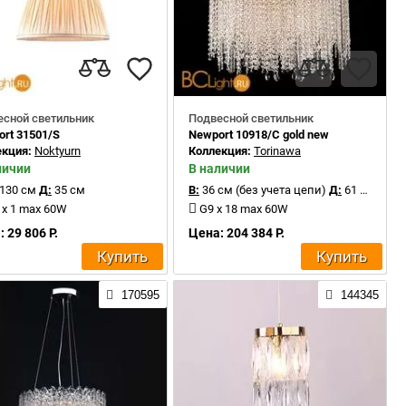
есной светильник
Подвесной светильник
rt 31501/S
Newport 10918/C gold new
екция:
Noktyurn
Коллекция:
Torinawa
личии
В наличии
130 см
Д:
35 см
В:
36 см (без учета цепи)
Д:
61 см
 x 1 max 60W
G9 x 18 max 60W
 29 806 Р.
Цена: 204 384 Р.
Купить
Купить
170595
144345