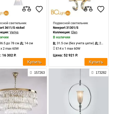
есной светильник
Подвесной светильник
rt 3611/S nickel
Newport 31301/S
екция:
Veriys
Коллекция:
Elen
личии
В наличии
36.5 до 78 см
Д:
14 см
В:
31.5 см (без учета цепи)
Д:
22 см
 x 2 max 60W
E14 x 1 max 60W
 16 302 Р.
Цена: 52 921 Р.
Купить
Купить
157263
173282