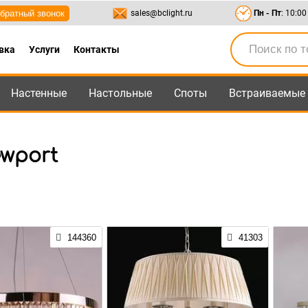
братный звонок
sales@bclight.ru
Пн - Пт
: 10:00
вка
Услуги
Контакты
Настенные
Настольные
Споты
Встраиваемые
-95
,
8-800-550-95-45
sales@bclight.ru
wport
144360
41303