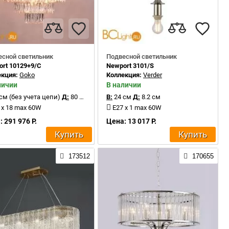
есной светильник
Подвесной светильник
rt 10129+9/C
Newport 3101/S
екция:
Goko
Коллекция:
Verder
личии
В наличии
см (без учета цепи)
Д:
80 см
В:
24 см
Д:
8.2 см
 x 18 max 60W
E27 x 1 max 60W
 291 976 Р.
Цена: 13 017 Р.
Купить
Купить
173512
170655