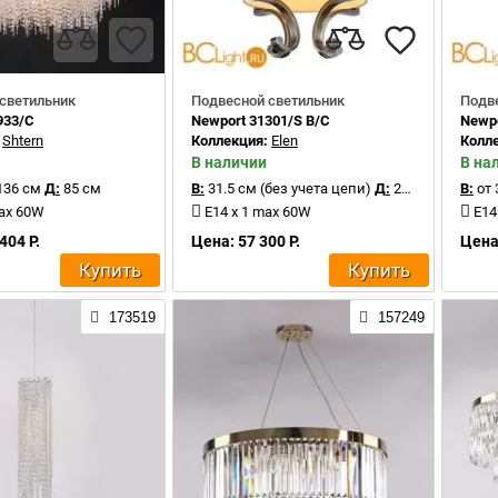
светильник
Подвесной светильник
Подв
933/C
Newport 31301/S B/C
Newpo
:
Shtern
Коллекция:
Elen
Колл
В наличии
В на
136 см
Д:
85 см
В:
31.5 см (без учета цепи)
Д:
22 см
В:
от 
max 60W
E14 x 1 max 60W
E14
404 Р.
Цена: 57 300 Р.
Цена:
Купить
Купить
173519
157249