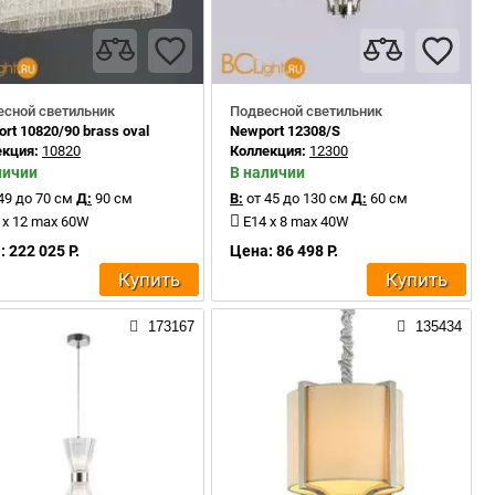
есной светильник
Подвесной светильник
rt 10820/90 brass oval
Newport 12308/S
екция:
10820
Коллекция:
12300
личии
В наличии
49 до 70 см
Д:
90 см
В:
от 45 до 130 см
Д:
60 см
 x 12 max 60W
E14 x 8 max 40W
 222 025 Р.
Цена: 86 498 Р.
Купить
Купить
173167
135434