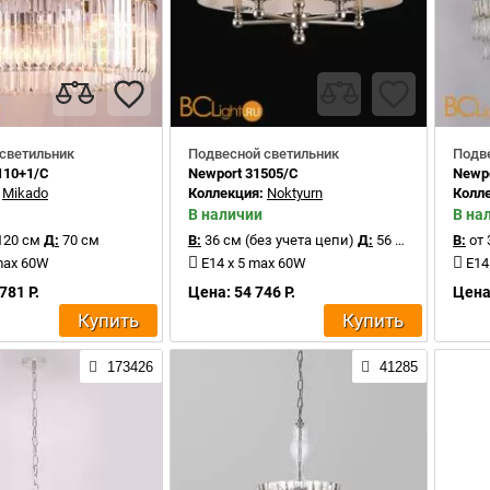
светильник
Подвесной светильник
Подв
110+1/C
Newport 31505/C
Newpo
:
Mikado
Коллекция:
Noktyurn
Колл
В наличии
В на
120 см
Д:
70 см
В:
36 см (без учета цепи)
Д:
56 см
В:
от 
max 60W
E14 x 5 max 60W
E14
781 Р.
Цена: 54 746 Р.
Цена:
Купить
Купить
173426
41285