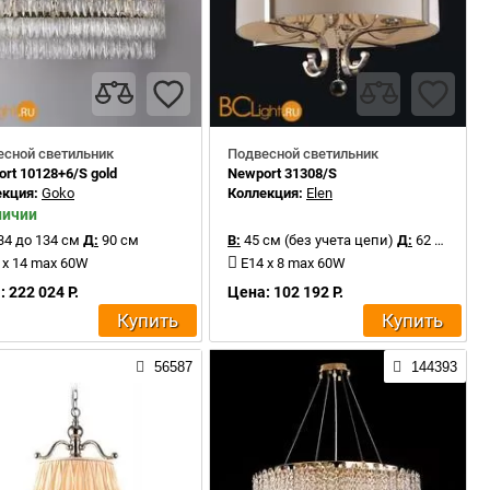
есной светильник
Подвесной светильник
rt 10128+6/S gold
Newport 31308/S
екция:
Goko
Коллекция:
Elen
личии
34 до 134 см
Д:
90 см
В:
45 см (без учета цепи)
Д:
62 см
 x 14 max 60W
E14 x 8 max 60W
 222 024 Р.
Цена: 102 192 Р.
Купить
Купить
56587
144393