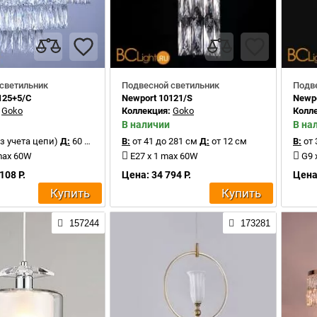
светильник
Подвесной светильник
Подв
125+5/C
Newport 10121/S
Newpo
:
Goko
Коллекция:
Goko
Колл
В наличии
В на
з учета цепи)
Д:
60 см
В:
от 41 до 281 см
Д:
от 12 см
В:
от 
max 60W
E27 x 1 max 60W
G9 
108 Р.
Цена: 34 794 Р.
Цена:
Купить
Купить
157244
173281