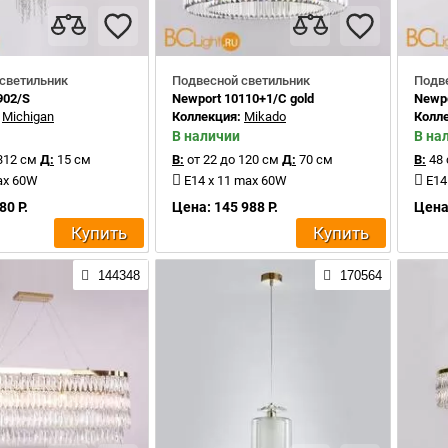
светильник
Подвесной светильник
Подв
902/S
Newport 10110+1/C gold
Newpo
:
Michigan
Коллекция:
Mikado
Колл
В наличии
В на
312 см
Д:
15 см
В:
от 22 до 120 см
Д:
70 см
В:
48 
ax 60W
E14 x 11 max 60W
E14
80 Р.
Цена: 145 988 Р.
Цена:
Купить
Купить
144348
170564