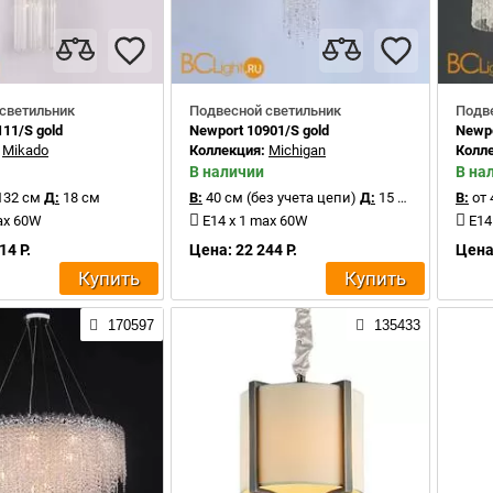
светильник
Подвесной светильник
Подв
11/S gold
Newport 10901/S gold
Newpo
:
Mikado
Коллекция:
Michigan
Колл
В наличии
В на
132 см
Д:
18 см
В:
40 см (без учета цепи)
Д:
15 см
В:
от 
ax 60W
E14 x 1 max 60W
E14
14 Р.
Цена: 22 244 Р.
Цена:
Купить
Купить
170597
135433