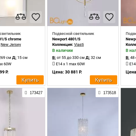
светильник
Подвесной светильник
Подв
01/S chrome
Newport 4801/S
Newpo
:
New Jersey
Коллекция:
Viasti
Колл
В наличии
В на
269 см
Д:
15 см
В:
от 55 до 330 см
Д:
32 см
В:
48 
ax 60W
E14 x 1 max 60W
E14
99 Р.
Цена: 30 881 Р.
Цена:
Купить
Купить
173427
173518