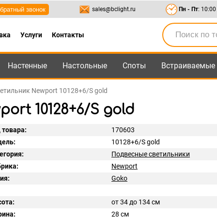
братный звонок
sales@bclight.ru
Пн - Пт
: 10:00
вка
Услуги
Контакты
Настенные
Настольные
Споты
Встраиваемые
-95
,
8-800-550-95-45
sales@bclight.ru
етильник Newport 10128+6/S gold
rt 10128+6/S gold
 товара:
170603
ель:
10128+6/S gold
егория:
Подвесные светильники
рика:
Newport
ия:
Goko
ота:
от 34 до 134 см
ина:
28 см