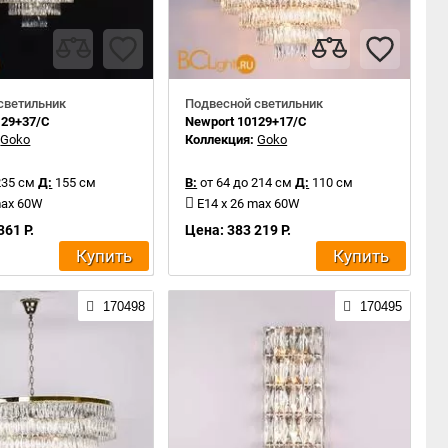
светильник
Подвесной светильник
129+37/C
Newport 10129+17/C
:
Goko
Коллекция:
Goko
235 см
Д:
155 см
В:
от 64 до 214 см
Д:
110 см
max 60W
E14 x 26 max 60W
361 Р.
Цена: 383 219 Р.
Купить
Купить
170498
170495