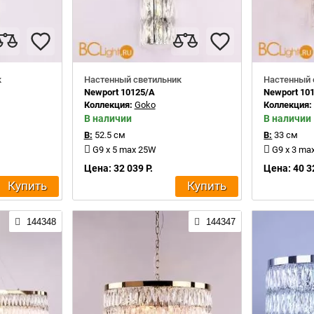
к
Настенный светильник
Настенный 
Newport 10125/A
Newport 101
Коллекция:
Goko
Коллекция
В наличии
В наличии
В:
52.5 см
В:
33 см
G9 x 5 max 25W
G9 x 3 ma
Цена: 32 039 Р.
Цена: 40 3
Купить
Купить
144348
144347