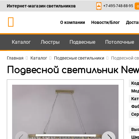
Интернет-магазин светильников
+7-495-748-88-95
о
О компании
Новости/Блог
Доста
Каталог
Люстры
Подвесные
Потолочные
Каталог
+7-495-748-88
Главная
Каталог
Подвесные светильники
Подвесной св
Подвесной светильник Newpo
Код
Мод
Кат
Фаб
Сер
Выс
Шир