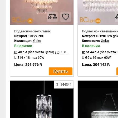
Подвесной светильник
Подвесной светильни
Newport 10129+9/C
Newport 10128+8/S gol
Коллекция:
Goko
Коллекция:
Goko
В наличии
В наличии
В:
48 см (без учета цепи)
Д:
80 см
В:
от 44 см (без учета 
E14 x 18 max 60W
G9 x 16 max 60W
Цена: 291 976 Р.
Цена: 304 142 Р.
Купить
144344