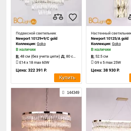
Подвесной светильник
Настенный светильни
Newport 10129+9/C gold
Newport 10125/A gold
Коллекция:
Goko
Коллекция:
Goko
В наличии
В наличии
В:
48 см (без учета цепи)
Д:
80 см
В:
52.5 см
E14 x 18 max 60W
G9 x 5 max 25W
Цена: 322 391 Р.
Цена: 38 930 Р.
Купить
144349