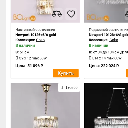
Настенный светильник
Подвесной светильни
Newport 10126+6/A gold
Newport 10128+6/S gol
Коллекция:
Goko
Коллекция:
Goko
В наличии
В наличии
В:
51 см
В:
от 34 до 134 см
Д:
9
G9 x 12 max 60W
E14 x 14 max 60W
Цена: 51 096 Р.
Цена: 222 024 Р.
Купить
170599