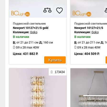
Подвесной светильник
Подвесной светильни
Newport 10127+21/S gold
Newport 10127+21/S
Коллекция:
Goko
Коллекция:
Goko
В наличии
В наличии
В:
от 21 до 211 см
Д:
160 см
В:
от 21 до 211 см
Д:
1
G9 x 28 max 40W
G9 x 28 max 40W
Цена: 431 882 Р.
Цена: 404 509 Р.
Купить
173434