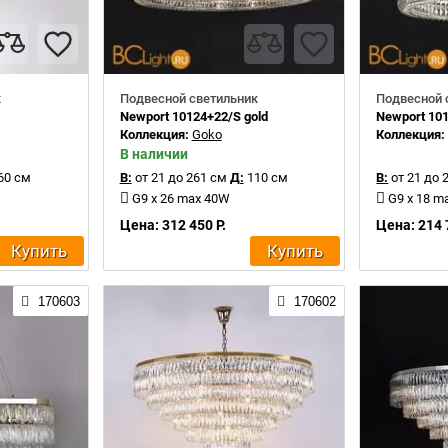
к
Подвесной светильник
Подвесной 
Newport 10124+22/S gold
Newport 101
Коллекция:
Goko
Коллекция
В наличии
60 см
В:
от 21 до 261 см
Д:
110 см
В:
от 21 до 
G9 x 26 max 40W
G9 x 18 m
Цена: 312 450 Р.
Цена: 214 
Купить
Купить
170603
170602