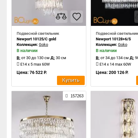
Подвесной светильник
Подвесной светильни
Newport 10125/C gold
Newport 10128+6/S
Коллекция:
Goko
Коллекция:
Goko
В наличии
В наличии
В:
от 30 до 130 см
Д:
30 см
В:
от 34 до 134 см
Д:
9
E14 x 5 max 60W
E14 x 14 max 60W
Цена: 76 522 Р.
Цена: 200 126 Р.
Купить
157263