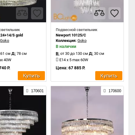
светильник
Подвесной светильник
24+14/S gold
Newport 10125/C
:
Goko
Коллекция:
Goko
В наличии
261 см
Д:
78 см
В:
от 30 до 130 см
Д:
30 см
ax 40W
E14 x 5 max 60W
740 Р.
Цена: 67 885 Р.
Купить
Купить
170601
170600