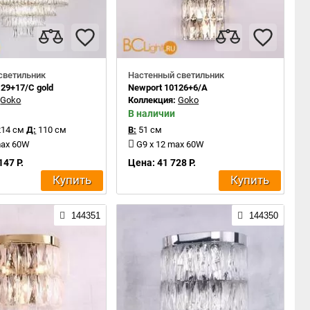
светильник
Настенный светильник
29+17/C gold
Newport 10126+6/A
:
Goko
Коллекция:
Goko
В наличии
214 см
Д:
110 см
В:
51 см
max 60W
G9 x 12 max 60W
147 Р.
Цена: 41 728 Р.
Купить
Купить
144351
144350