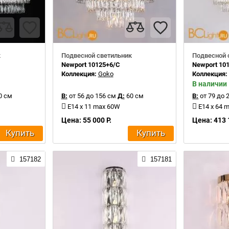
к
Подвесной светильник
Подвесной 
Newport 10125+6/C
Newport 101
Коллекция:
Goko
Коллекция
В наличии
0 см
В:
от 56 до 156 см
Д:
60 см
В:
от 79 до 
E14 x 11 max 60W
E14 x 64 
Цена: 55 000 Р.
Цена: 413 
Купить
Купить
157182
157181