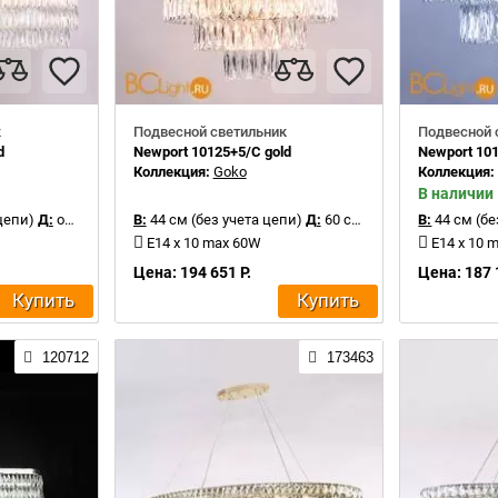
к
Подвесной светильник
Подвесной 
d
Newport 10125+5/C gold
Newport 10
Коллекция:
Goko
Коллекция
В наличии
цепи)
Д:
от 122 см
В:
44 см (без учета цепи)
Д:
60 см
В:
44 см (бе
E14 x 10 max 60W
E14 x 10 
Цена: 194 651 Р.
Цена: 187 
Купить
Купить
120712
173463