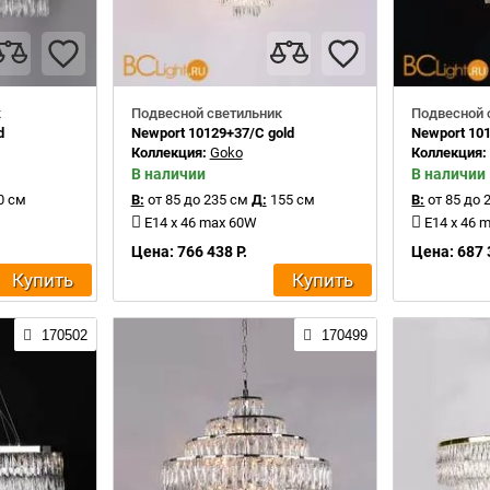
к
Подвесной светильник
Подвесной 
d
Newport 10129+37/C gold
Newport 10
Коллекция:
Goko
Коллекция
В наличии
В наличии
0 см
В:
от 85 до 235 см
Д:
155 см
В:
от 85 до 
E14 x 46 max 60W
E14 x 46 
Цена: 766 438 Р.
Цена: 687 
Купить
Купить
170502
170499