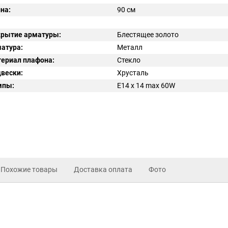
на:
90 см
рытие арматуры:
Блестящее золото
атура:
Металл
ериал плафона:
Стекло
вески:
Хрусталь
мпы:
E14 x 14 max 60W
Похожие товары
Доставка оплата
Фото