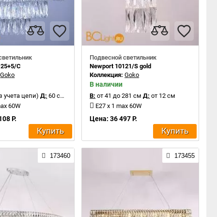
светильник
Подвесной светильник
125+5/C
Newport 10121/S gold
:
Goko
Коллекция:
Goko
В наличии
з учета цепи)
Д:
60 см
В:
от 41 до 281 см
Д:
от 12 см
max 60W
E27 x 1 max 60W
108 Р.
Цена: 36 497 Р.
Купить
Купить
173460
173455