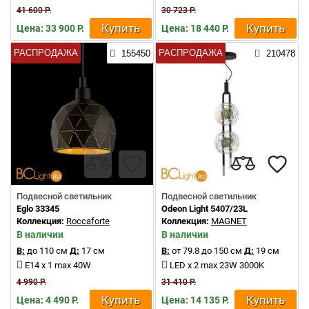
41 600 Р.
30 723 Р.
Купить
Купить
Цена: 33 900 Р.
Цена: 18 440 Р.
РАСПРОДАЖА
РАСПРОДАЖА
155450
210478
Подвесной светильник
Подвесной светильник
Eglo 33345
Odeon Light 5407/23L
Коллекция:
Roccaforte
Коллекция:
MAGNET
В наличии
В наличии
В:
до 110 см
Д:
17 см
В:
от 79.8 до 150 см
Д:
19 см
E14 x 1 max 40W
LED x 2 max 23W 3000K
4 990 Р.
31 410 Р.
Купить
Купить
Цена: 4 490 Р.
Цена: 14 135 Р.