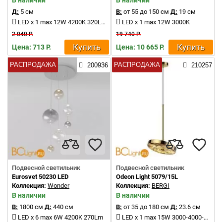
В наличии
В наличии
Д:
5 см
В:
от 55 до 150 см
Д:
19 см
LED x 1 max 12W 4200K 320Lm
LED x 1 max 12W 3000K
2 040 Р.
19 740 Р.
Купить
Купить
Цена: 713 Р.
Цена: 10 665 Р.
РАСПРОДАЖА
РАСПРОДАЖА
200936
210257
Подвесной светильник
Подвесной светильник
Eurosvet 50230 LED
Odeon Light 5079/15L
Коллекция:
Wonder
Коллекция:
BERGI
В наличии
В наличии
В:
1800 см
Д:
440 см
В:
от 35 до 180 см
Д:
23.6 см
LED x 6 max 6W 4200K 270Lm
LED x 1 max 15W 3000-4000-6000K