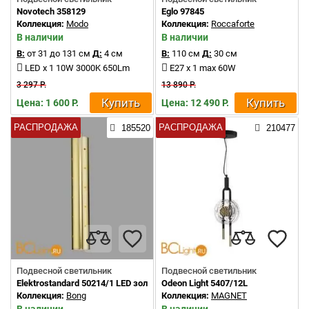
Novotech 358129
Eglo 97845
Коллекция:
Modo
Коллекция:
Roccaforte
В наличии
В наличии
В:
от 31 до 131 см
Д:
4 см
В:
110 см
Д:
30 см
LED x 1 10W 3000K 650Lm
E27 x 1 max 60W
3 297 Р.
13 890 Р.
Купить
Купить
Цена: 1 600 Р.
Цена: 12 490 Р.
РАСПРОДАЖА
РАСПРОДАЖА
185520
210477
Подвесной светильник
Подвесной светильник
Elektrostandard 50214/1 LED золото a055667
Odeon Light 5407/12L
Коллекция:
Bong
Коллекция:
MAGNET