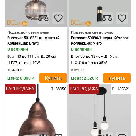
Подвесной светильник
Подвесной светильник
Eurosvet 50182/1 дымчатый
Eurosvet 50096/1 черный/золото
Коллекция:
Bravo
Коллекция:
Viero
В наличии
В наличии
В:
от 40 до 111 см
Д:
20 см
В:
от 30 до 127 см
Д:
6 см
E27 x 1 max 40W
GU10 x 1 max 35W
10 400 Р.
3 320 Р.
Купить
Купить
Цена: 8 800 Р.
Цена: 2 320 Р.
РАСПРОДАЖА
РАСПРОДАЖА
88056
185621