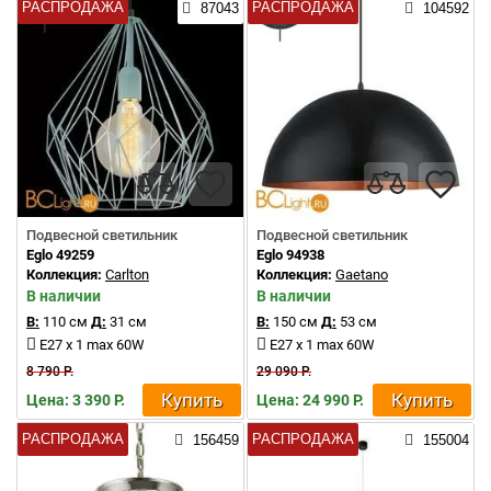
РАСПРОДАЖА
РАСПРОДАЖА
87043
104592
Подвесной светильник
Подвесной светильник
Eglo 49259
Eglo 94938
Коллекция:
Carlton
Коллекция:
Gaetano
В наличии
В наличии
В:
110 см
Д:
31 см
В:
150 см
Д:
53 см
E27 x 1 max 60W
E27 x 1 max 60W
8 790 Р.
29 090 Р.
Купить
Купить
Цена: 3 390 Р.
Цена: 24 990 Р.
РАСПРОДАЖА
РАСПРОДАЖА
156459
155004