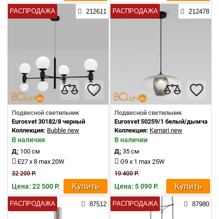
РАСПРОДАЖА
РАСПРОДАЖА
212611
212478
Подвесной светильник
Подвесной светильник
Eurosvet 30182/8 черный
Eurosvet 50259/1 белый/дымчаты
Коллекция:
Bubble new
Коллекция:
Kamari new
В наличии
В наличии
Д:
100 см
Д:
35 см
E27 x 8 max 20W
G9 x 1 max 25W
32 200 Р.
10 400 Р.
Купить
Купить
Цена: 22 500 Р.
Цена: 5 090 Р.
РАСПРОДАЖА
РАСПРОДАЖА
87512
87980