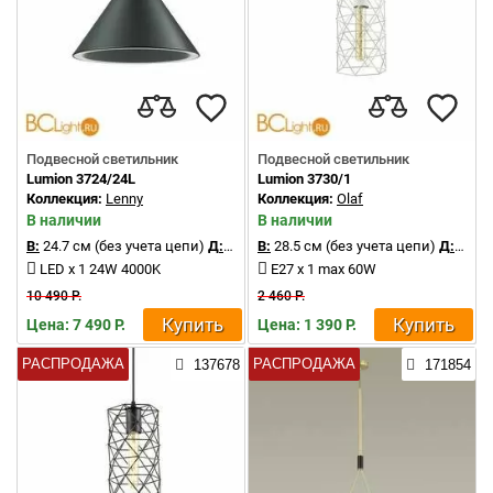
Подвесной светильник
Подвесной светильник
Lumion 3724/24L
Lumion 3730/1
Коллекция:
Lenny
Коллекция:
Olaf
В наличии
В наличии
В:
24.7 см (без учета цепи)
Д:
32 см
В:
28.5 см (без учета цепи)
Д:
15.5 
LED x 1 24W 4000K
E27 x 1 max 60W
10 490 Р.
2 460 Р.
Купить
Купить
Цена: 7 490 Р.
Цена: 1 390 Р.
РАСПРОДАЖА
РАСПРОДАЖА
137678
171854