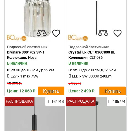
Подвесной светильник
Подвесной светильник
Divinare 3001/02 SP-1
Crystal lux CLT 036C800 BL
Коллекция:
Nova
Коллекция:
CLT 036
В наличии
В наличии
В:
от 38 до 108 см
Д:
22 см
В:
от 80 до 230 см
Д:
2.5 см
E27 x 1 max 75W
LED x 3W 3000K 240Lm
18 390 Р.
5 900 Р.
Купить
Купить
Цена: 12 060 Р.
Цена: 2 490 Р.
РАСПРОДАЖА
РАСПРОДАЖА
164918
185774