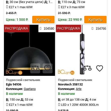
В:
30 см (без учета цепи)
Д:
15.5 см
В:
110 см
Д:
73 см
E27 x 1 max 60W
E27 x 3 max 60W
3 455 Р.
31 590 Р.
Купить
Купить
Цена: 1 500 Р.
Цена: 22 990 Р.
РАСПРОДАЖА
РАСПРОДАЖА
104590
154766
Подвесной светильник
Подвесной светильник
Eglo 94936
Novotech 358132
Коллекция:
Gaetano
Коллекция:
Arte
В наличии
В наличии
В:
150 см
Д:
53 см
В:
от 38 до 138 см
Д:
4 см
E27 x 1 max 60W
LED x 1 20W 4000K 800Lm
31 590 Р.
3 875 Р.