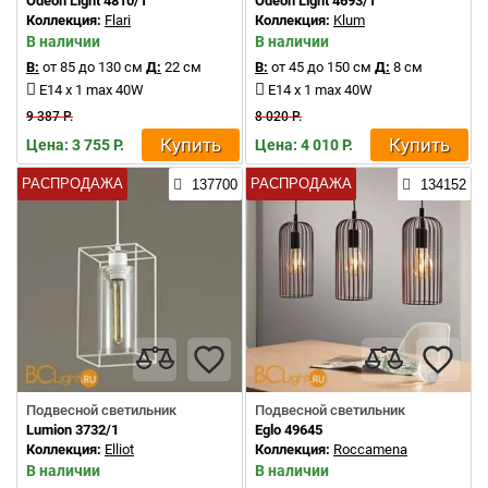
Odeon Light 4810/1
Odeon Light 4693/1
Коллекция:
Flari
Коллекция:
Klum
В наличии
В наличии
В:
от 85 до 130 см
Д:
22 см
В:
от 45 до 150 см
Д:
8 см
E14 x 1 max 40W
E14 x 1 max 40W
9 387 Р.
8 020 Р.
Купить
Купить
Цена: 3 755 Р.
Цена: 4 010 Р.
РАСПРОДАЖА
РАСПРОДАЖА
137700
134152
Подвесной светильник
Подвесной светильник
Lumion 3732/1
Eglo 49645
Коллекция:
Elliot
Коллекция:
Roccamena
В наличии
В наличии