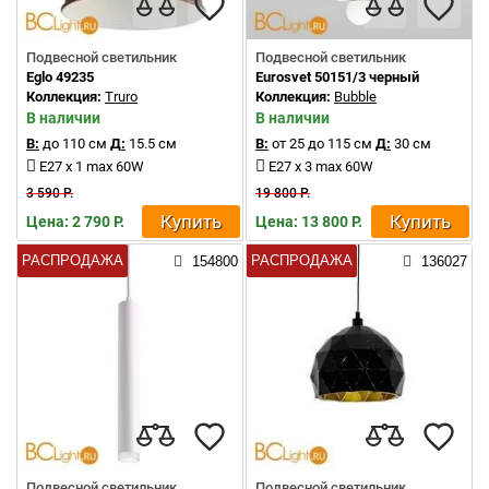
Подвесной светильник
Подвесной светильник
Eglo 49235
Eurosvet 50151/3 черный
Коллекция:
Truro
Коллекция:
Bubble
В наличии
В наличии
В:
до 110 см
Д:
15.5 см
В:
от 25 до 115 см
Д:
30 см
E27 x 1 max 60W
E27 x 3 max 60W
3 590 Р.
19 800 Р.
Купить
Купить
Цена: 2 790 Р.
Цена: 13 800 Р.
РАСПРОДАЖА
РАСПРОДАЖА
154800
136027
Подвесной светильник
Подвесной светильник