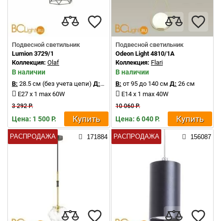
Подвесной светильник
Подвесной светильник
Lumion 3729/1
Odeon Light 4810/1A
Коллекция:
Olaf
Коллекция:
Flari
В наличии
В наличии
В:
28.5 см (без учета цепи)
Д:
15.5 см
В:
от 95 до 140 см
Д:
26 см
E27 x 1 max 60W
E14 x 1 max 40W
3 292 Р.
10 060 Р.
Купить
Купить
Цена: 1 500 Р.
Цена: 6 040 Р.
РАСПРОДАЖА
РАСПРОДАЖА
171884
156087