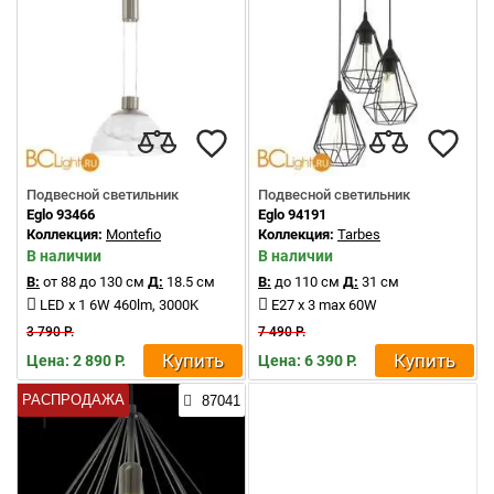
Подвесной светильник
Подвесной светильник
Eglo 93466
Eglo 94191
Коллекция:
Montefio
Коллекция:
Tarbes
В наличии
В наличии
В:
от 88 до 130 см
Д:
18.5 см
В:
до 110 см
Д:
31 см
LED x 1 6W 460lm, 3000K
E27 x 3 max 60W
3 790 Р.
7 490 Р.
Купить
Купить
Цена: 2 890 Р.
Цена: 6 390 Р.
РАСПРОДАЖА
87041