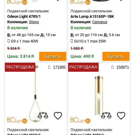
Подвесной светильник
Подвесной светильник
Odeon Light 4789/1
Arte Lamp A1516SP-1BK
Коллекция:
Stono
Коллекция:
Canopus
В наличии
В наличии
В:
от 48 до 165 см
Д:
15 см
В:
от 20 до 110 см
Д:
5.6 см
G9 x 1 max 40W
GU10 x 1 max 35W
9 534 Р.
1 080 Р.
Купить
Купить
Цена: 3 814 Р.
Цена: 490 Р.
РАСПРОДАЖА
РАСПРОДАЖА
171885
158971
Подвесной светильник
Подвесной светильник