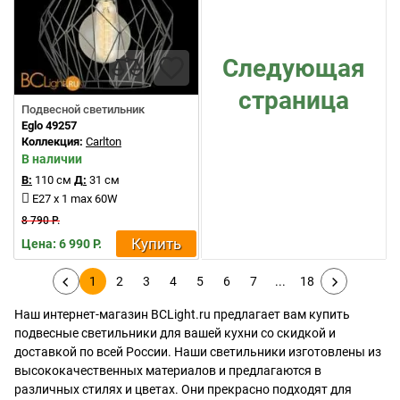
Следующая
страница
Подвесной светильник
Eglo 49257
Коллекция:
Carlton
В наличии
В:
110 см
Д:
31 см
E27 x 1 max 60W
8 790 Р.
Купить
Цена: 6 990 Р.
1
2
3
4
5
6
7
...
18
Наш интернет-магазин BCLight.ru предлагает вам купить
подвесные светильники для вашей кухни со скидкой и
доставкой по всей России. Наши светильники изготовлены из
высококачественных материалов и предлагаются в
различных стилях и цветах. Они прекрасно подходят для