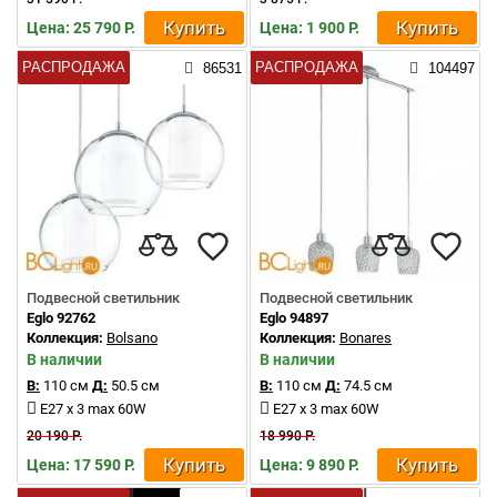
Купить
Купить
Цена: 25 790 Р.
Цена: 1 900 Р.
РАСПРОДАЖА
РАСПРОДАЖА
86531
104497
Подвесной светильник
Подвесной светильник
Eglo 92762
Eglo 94897
Коллекция:
Bolsano
Коллекция:
Bonares
В наличии
В наличии
В:
110 см
Д:
50.5 см
В:
110 см
Д:
74.5 см
E27 x 3 max 60W
E27 x 3 max 60W
20 190 Р.
18 990 Р.
Купить
Купить
Цена: 17 590 Р.
Цена: 9 890 Р.