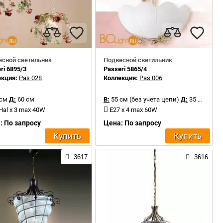
есной светильник
Подвесной светильник
ri 6895/3
Passeri 5865/4
екция:
Pas 028
Коллекция:
Pas 006
 см
Д:
60 см
В:
55 см (без учета цепи)
Д:
35 см
Hal x 3 max 40W
E27 x 4 max 60W
: По запросу
Цена: По запросу
Купить
Купить
3617
3616