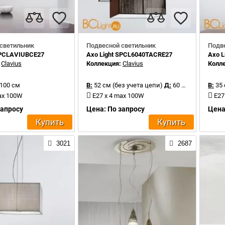
светильник
Подвесной светильник
Подв
SPCLAVIUBCE27
Axo Light SPCL6040TACRE27
Axo 
:
Clavius
Коллекция:
Clavius
Колл
100 см
В:
52 см (без учета цепи)
Д:
60 см
В:
35
ax 100W
E27 х 4 max 100W
E27
запросу
Цена: По запросу
Цена
Купить
Купить
3021
2687