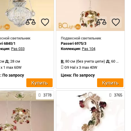
есной светильник
Подвесной светильник
ri 6840/1
Passeri 6975/3
екция:
Pas 033
Коллекция:
Pas 104
 см
Д:
28 см
В:
80 см (без учета цепи)
Д:
60 см
 x 1 max 60W
G9 Hal x 3 max 40W
: По запросу
Цена: По запросу
Купить
Купить
3778
3765