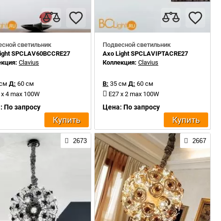
есной светильник
Подвесной светильник
Light SPCLAV60BCCRE27
Axo Light SPCLAVIPTACRE27
екция:
Clavius
Коллекция:
Clavius
 см
Д:
60 см
В:
35 см
Д:
60 см
 х 4 max 100W
E27 х 2 max 100W
: По запросу
Цена: По запросу
Купить
Купить
2673
2667