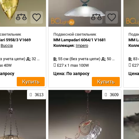
светильник
Подвесной светильник
Подв
ri 5958/3 V1669
MM Lampadari 6064/1 V1681
MM La
:
Buccia
Коллекция:
Impero
Колл
з учета цепи)
Д:
32 см
В:
55 см (без учета цепи)
Д:
50 см
В:
83 
ax 40W
E27 x 1 max 100W
E27
запросу
Цена: По запросу
Цена
Купить
Купить
3613
3609