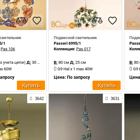
светильник
Подвесной светильник
Подв
5/1
Passeri 6995/1
Passe
:
Pas 106
Коллекция:
Pas 017
Колл
з учета цепи)
Д:
30 см
В:
80 см
Д:
25 см
В:
80
ax 60W
G9 Hal x 1 max 40W
G9 
запросу
Цена: По запросу
Цена
Купить
Купить
3642
3631