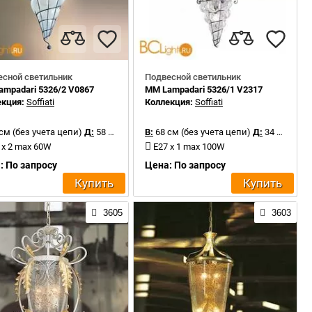
есной светильник
Подвесной светильник
mpadari 5326/2 V0867
MM Lampadari 5326/1 V2317
екция:
Soffiati
Коллекция:
Soffiati
см (без учета цепи)
Д:
58 см
В:
68 см (без учета цепи)
Д:
34 см
 x 2 max 60W
E27 x 1 max 100W
: По запросу
Цена: По запросу
Купить
Купить
3605
3603