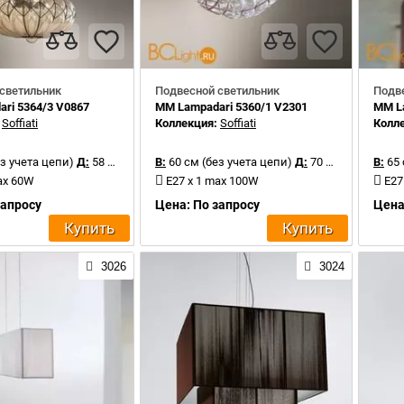
светильник
Подвесной светильник
Подв
ri 5364/3 V0867
MM Lampadari 5360/1 V2301
MM La
:
Soffiati
Коллекция:
Soffiati
Колл
з учета цепи)
Д:
58 см
В:
60 см (без учета цепи)
Д:
70 см
В:
65 
ax 60W
E27 x 1 max 100W
E27
запросу
Цена: По запросу
Цена
Купить
Купить
3026
3024