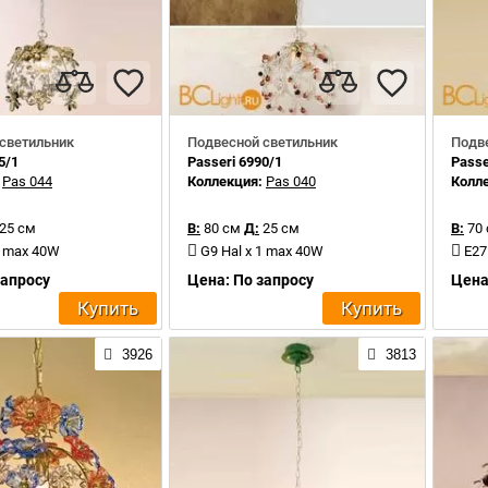
светильник
Подвесной светильник
Подв
5/1
Passeri 6990/1
Passe
:
Pas 044
Коллекция:
Pas 040
Колл
25 см
В:
80 см
Д:
25 см
В:
70
1 max 40W
G9 Hal x 1 max 40W
E27
запросу
Цена: По запросу
Цена
Купить
Купить
3926
3813