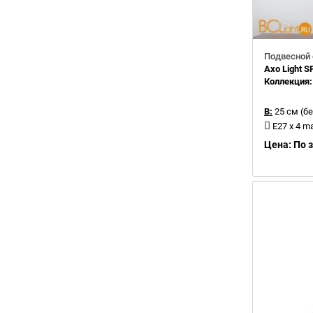
Подвесной 
Axo Light 
Коллекция
В:
25 см (бе
E27 х 4 m
Цена: По 