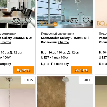
светильник
Подвесной светильник
Подв
 Gallery CHARME S Oro
MURANOdue Gallery CHARME S Platino
Passe
:
Charme
Коллекция:
Charme
Колл
110 см
Д:
12 см
В:
от 36 до 110 см
Д:
12 см
В:
40 
ax 100W
E27 x 1 max 100W
E27
запросу
Цена: По запросу
Цена
Купить
Купить
4027
4005