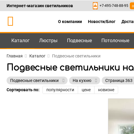
Интернет-магазин светильников
+7-495-748-88-95
о
О компании
Новости/Блог
Доста
Каталог
Люстры
Подвесные
Потолочные
Каталог
+7-495-748-88
Главная
Каталог
Подвесные светильники
Подвесные светильники на
Подвесные светильники
На кухню
Страница 363
Сортировать по:
популярности
цене
новизне