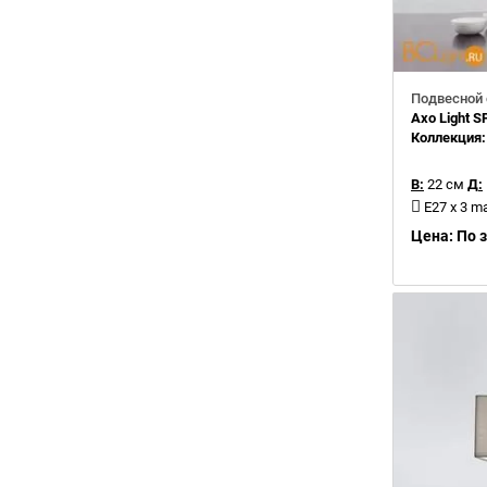
Подвесной 
Axo Light 
Коллекция
В:
22 см
Д:
E27 х 3 m
Цена: По 