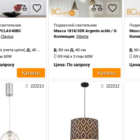
светильник
Подвесной светильник
Подв
SPCLAV40BC
Masca 1818/3SR Argento acido / Glass 414
Masca
:
Clavius
Коллекция:
Siberia
Колл
з учета цепи)
Д:
40 см
В:
80 см
Д:
40 см
В:
60 
ax 60W
G9 Hal x 3 max 60W
G9 
запросу
Цена: По запросу
Цена
Купить
Купить
222213
222212