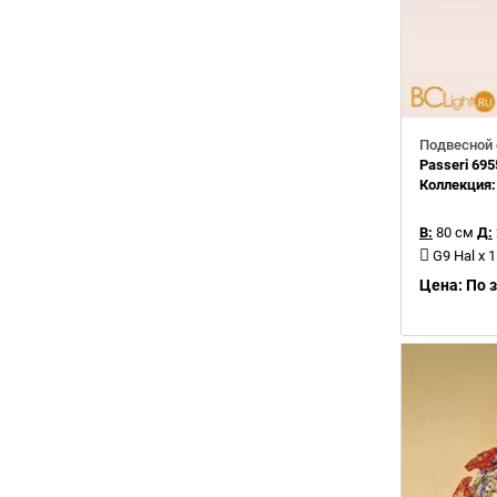
Подвесной 
Passeri 695
Коллекция
В:
80 см
Д:
G9 Hal x 
Цена: По 