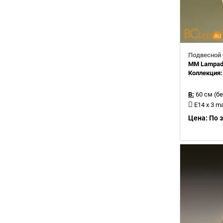
Подвесной 
MM Lampada
Коллекция
В:
60 см (бе
E14 x 3 m
Цена: По 