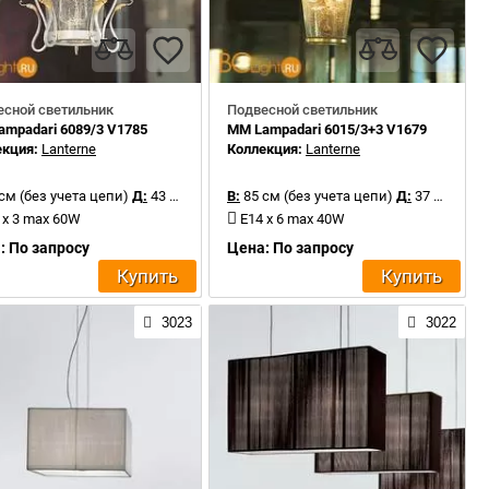
есной светильник
Подвесной светильник
mpadari 6089/3 V1785
MM Lampadari 6015/3+3 V1679
екция:
Lanterne
Коллекция:
Lanterne
см (без учета цепи)
Д:
43 см
В:
85 см (без учета цепи)
Д:
37 см
 x 3 max 60W
E14 x 6 max 40W
: По запросу
Цена: По запросу
Купить
Купить
3023
3022