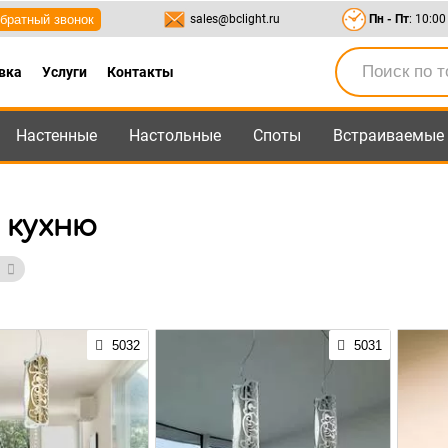
братный звонок
sales@bclight.ru
Пн - Пт
: 10:00
вка
Услуги
Контакты
Настенные
Настольные
Споты
Встраиваемые
-95
,
8-800-550-95-45
sales@bclight.ru
 кухню
5032
5031