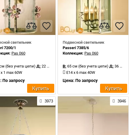
есной светильник
Подвесной светильник
ri 7200/1
Passeri 7385/6
екция:
Pas 060
Коллекция:
Pas 060
см (без учета цепи)
Д:
22 см
В:
65 см (без учета цепи)
Д:
36 см
 x 1 max 60W
E14 x 6 max 40W
: По запросу
Цена: По запросу
Купить
Купить
3973
3946