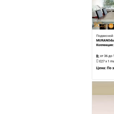
Подвесной 
MURANOdue
Коллекция
В:
от 36 до 
E27 x 1 m
Цена: По 