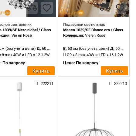
есной светильник
Подвесной светильник
 1839/SF Nero nichel / Glass 525
Masca 1839/SF Bianco oro / Glass 525
екция:
Vie en Rose
Коллекция:
Vie en Rose
см (без учета цепи)
Д:
60 см
В:
60 см (без учета цепи)
Д:
60 см
x 8 max 40W и LED x 12 1.2W
G9 x 8 max 40W и LED x 16 1.2W
: По запросу
Цена: По запросу
Купить
Купить
222211
222210