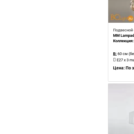
Подвесной 
MM Lampada
Коллекция
В:
60 см (бе
E27 x 3 m
Цена: По 