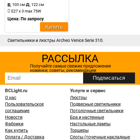
В:
103 см
Д:
122 см
E27 x 3 max 75W
Цена: По запросу
Купить
Светильники и люстры Archeo Venice Serie 310.
РАССЫЛКА
Получайте самые свежие предложения
новинки, советы, рекомендации
BCLight.ru
Услуги и сервис
О нас
Люстры
Пользовательское
Подвесные светильники
соглашение
Потолочные светильники
Новости
Бра и настенные
Фабрики
Настольные лампы
Как купить
Торшеры
Оплата / Доставка
Споты (точечные накладные