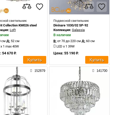
есной светильник
Подвесной светильник
ht Collection KM026 steel
Divinare 1030/02 SP-92
екция:
Loft
Коллекция:
Galassia
личии
В наличии
 см
Д:
52 см
В:
от 70 до 220 см
Д:
60 см
 x 1 max 40W
LED x 1 39W
 54 670 Р.
Цена: 55 190 Р.
Купить
Купить
152879
141700