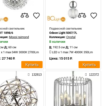
есной светильник
Подвесной светильник
IT 1898/6
Odeon Light 5007/7L
екция:
Moooi raimond
Коллекция:
Crystal
личии
В наличии
 см
Д:
60 см
В:
192.5 см
Д:
11 см
 x 1 max 04W 3000K 2700Lm
LED x 1 max 7W 4000K 350Lm
 27 740 Р.
Цена: 15 015 Р.
Купить
Купить
132813
122372