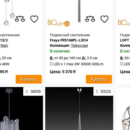
светильник
Подвесной светильник
Подв
112/3
Freya FR5168PL-L3CH
LOFT 
:
Rain
Коллекция:
Telescope
Колл
В наличии
В на
:
20 см
В:
от 45 до 160 см
Д:
3.5 см
В:
60
ax 40W
LED x 1 max 3W 3000K 600Lm
LED
90 Р.
Цена: 5 370 Р.
Цена:
Купить
Купить
36839
83216