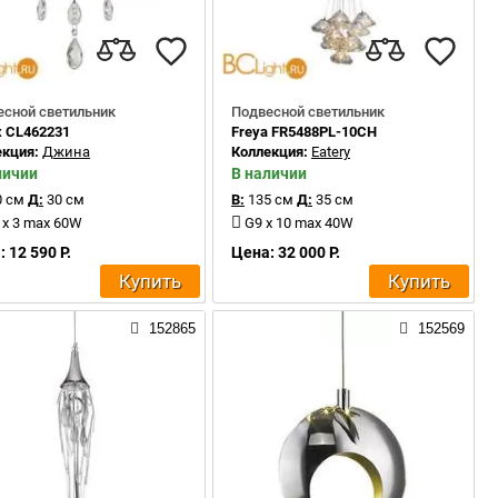
есной светильник
Подвесной светильник
ux CL462231
Freya FR5488PL-10CH
екция:
Джина
Коллекция:
Eatery
личии
В наличии
 см
Д:
30 см
В:
135 см
Д:
35 см
 x 3 max 60W
G9 x 10 max 40W
 12 590 Р.
Цена: 32 000 Р.
Купить
Купить
152865
152569