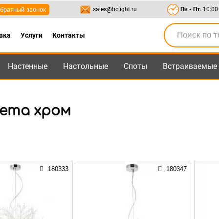
братный звонок
sales@bclight.ru
Пн - Пт
: 10:00
вка
Услуги
Контакты
Настенные
Настольные
Споты
Встраиваемые
-95
,
8-800-550-95-45
sales@bclight.ru
вета хром
180333
180347