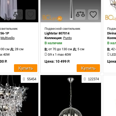
светильник
Подвесной светильник
Подв
156-1P
Lightstar 807014
Divin
:
Multivello
Коллекция:
Punto
Колл
В наличии
В на
100 см
Д:
28 см
В:
от 70 до 130 см
Д:
5 см
В:
42 
ax 40W
G9 x 1 max 40W
LED
00 Р.
Цена: 10 499 Р.
Цена:
Купить
Купить
55454
122374