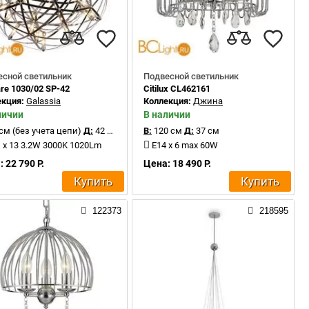
есной светильник
Подвесной светильник
are 1030/02 SP-42
Citilux CL462161
екция:
Galassia
Коллекция:
Джина
личии
В наличии
см (без учета цепи)
Д:
42 см
В:
120 см
Д:
37 см
 x 13 3.2W 3000K 1020Lm
E14 x 6 max 60W
 22 790 Р.
Цена: 18 490 Р.
Купить
Купить
122373
218595