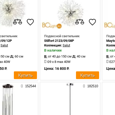
светильник
Подвесной светильник
Подв
3/09/12P
Stilfort 2123/09/08P
Mayt
:
Salut
Коллекция:
Salut
Колл
В наличии
В на
150 см
Д:
60 см
В:
от 40 до 150 см
Д:
40 см
В:
от 
max 40W
G9 x 8 max 40W
E27
50 Р.
Цена: 16 800 Р.
Цена:
Купить
Купить
152544
182510