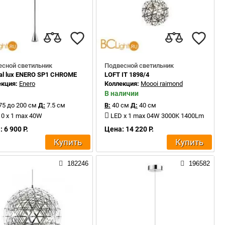
есной светильник
Подвесной светильник
al lux ENERO SP1 CHROME
LOFT IT 1898/4
екция:
Enero
Коллекция:
Moooi raimond
В наличии
75 до 200 см
Д:
7.5 см
В:
40 см
Д:
40 см
0 x 1 max 40W
LED x 1 max 04W 3000K 1400Lm
 6 900 Р.
Цена: 14 220 Р.
Купить
Купить
182246
196582