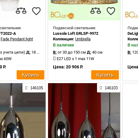
светильник
Подвесной светильник
Подв
FT2022-A
Lussole Loft GRLSP-9972
DeLig
:
Fade Pendant light
Коллекция:
Umbrella
Колл
В наличии
В на
з учета цепи)
Д:
18 см
В:
от 30 до 150 см
Д:
40 см
В:
120
ax 60W
E27 LED x 1 max 11W
0 Р.
Цена: 20 906 Р.
Цена:
Купить
Купить
146105
146103