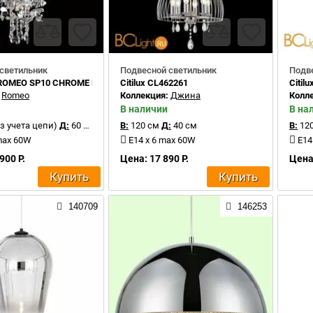
светильник
Подвесной светильник
Подв
x ROMEO SP10 CHROME D600
Citilux CL462261
Citil
:
Romeo
Коллекция:
Джина
Колл
В наличии
В на
з учета цепи)
Д:
60 см
В:
120 см
Д:
40 см
В:
120
max 60W
E14 x 6 max 60W
E14
900 Р.
Цена: 17 890 Р.
Цена:
Купить
Купить
140709
146253