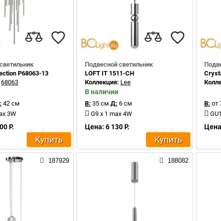
светильник
Подвесной светильник
Подв
lection P68063-13
LOFT IT 1511-CH
Cryst
:
68063
Коллекция:
Lee
Колл
В наличии
:
42 см
В:
35 см
Д:
6 см
В:
от 
max 3W
G9 x 1 max 4W
GU1
00 Р.
Цена: 6 130 Р.
Цена:
Купить
Купить
187929
188082