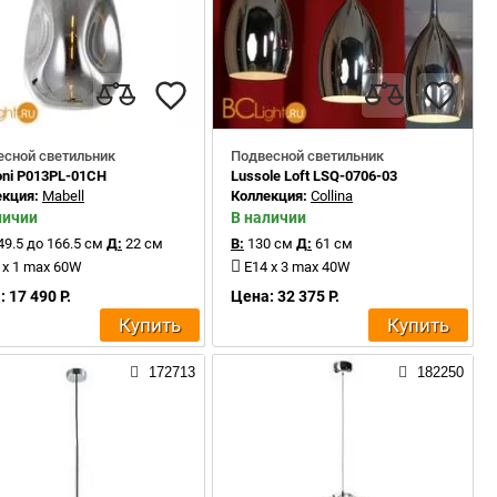
есной светильник
Подвесной светильник
oni P013PL-01CH
Lussole Loft LSQ-0706-03
екция:
Mabell
Коллекция:
Collina
личии
В наличии
49.5 до 166.5 см
Д:
22 см
В:
130 см
Д:
61 см
 x 1 max 60W
E14 x 3 max 40W
 17 490 Р.
Цена: 32 375 Р.
Купить
Купить
172713
182250