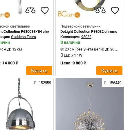
есной светильник
Подвесной светильник
ht Collection P68009S-1H chrome
DeLight Collection P98032 chrome
екция:
Goddess Tears
Коллекция:
98032
личии
В наличии
 см
Д:
12 см
В:
20 см (без учета цепи)
Д:
20 см
LED x 1 1W
 14 000 Р.
Цена: 9 880 Р.
Купить
Купить
152959
156449