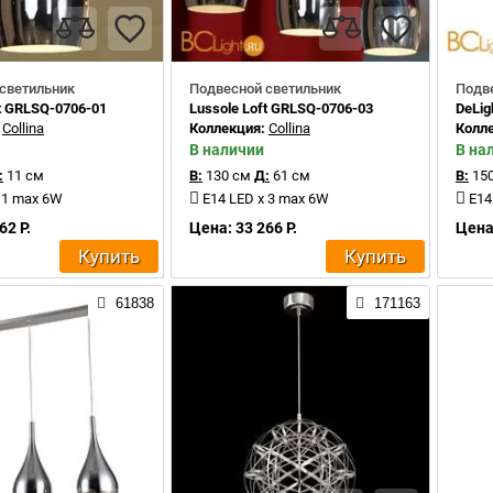
светильник
Подвесной светильник
Подв
ft GRLSQ-0706-01
Lussole Loft GRLSQ-0706-03
DeLig
:
Collina
Коллекция:
Collina
Колл
В наличии
В на
:
11 см
В:
130 см
Д:
61 см
В:
150
 1 max 6W
E14 LED x 3 max 6W
E14
62 Р.
Цена: 33 266 Р.
Цена:
Купить
Купить
61838
171163