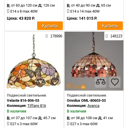
В:
от 60 до 120 см
Д:
126 см
В:
от 40 до 90 см
Д:
65 см
E14 x 8 max 40W
E14 x 14 max 40W
Цена: 43 820 Р.
Цена: 141 015 Р.
Купить
Купить
178996
148123
Подвесной светильник
Подвесной светильник
Velante 816-806-03
Omnilux OML-80603-03
Коллекция:
Tiffany 816
Коллекция:
Avanca
В наличии
В наличии
В:
от 37 до 107 см
Д:
45.7 см
В:
от 38 до 108 см
Д:
41 см
E27 x 3 max 60W
E27 x 3 max 60W