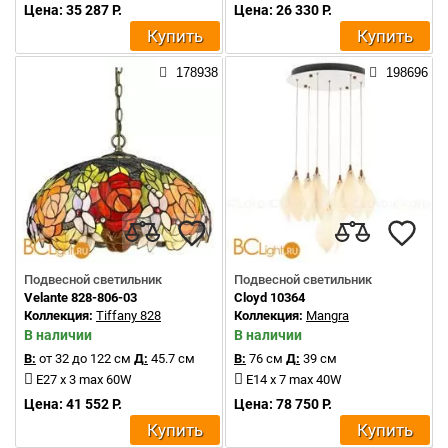
Цена: 35 287 Р.
Цена: 26 330 Р.
Купить
Купить
178938
198696
Подвесной светильник
Подвесной светильник
Velante 828-806-03
Cloyd 10364
Коллекция:
Tiffany 828
Коллекция:
Mangra
В наличии
В наличии
В:
от 32 до 122 см
Д:
45.7 см
В:
76 см
Д:
39 см
E27 x 3 max 60W
E14 x 7 max 40W
Цена: 41 552 Р.
Цена: 78 750 Р.
Купить
Купить