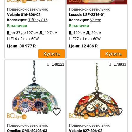
Подвесной светильник
Подвесной светильник
Velante 816-806-02
Lussole LSF-2316-01
Коллекция:
Tiffany 816
Коллекция:
Vetere
В наличии
В наличии
В:
от 37 до 107 см
Д:
40.7 см
В:
120 см
Д:
20 см
E14 x 2 max 60W
E27 x 1 max 60W
Цена: 30 977 Р.
Цена: 12 486 Р.
Купить
Купить
148121
178933
Подвесной светильник
Подвесной светильник
Omnilux OML-80403-03
Velante 827-806-02