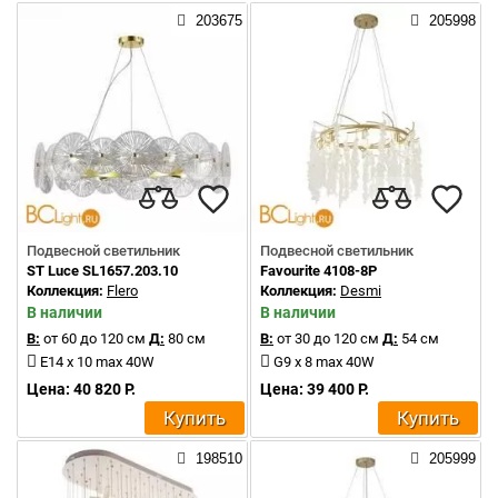
203675
205998
Подвесной светильник
Подвесной светильник
ST Luce SL1657.203.10
Favourite 4108-8P
Коллекция:
Flero
Коллекция:
Desmi
В наличии
В наличии
В:
от 60 до 120 см
Д:
80 см
В:
от 30 до 120 см
Д:
54 см
E14 x 10 max 40W
G9 x 8 max 40W
Цена: 40 820 Р.
Цена: 39 400 Р.
Купить
Купить
198510
205999