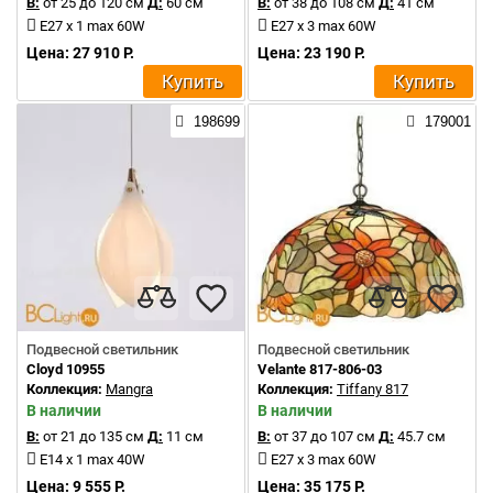
В:
от 25 до 120 см
Д:
60 см
В:
от 38 до 108 см
Д:
41 см
E27 x 1 max 60W
E27 x 3 max 60W
Цена: 27 910 Р.
Цена: 23 190 Р.
Купить
Купить
198699
179001
Подвесной светильник
Подвесной светильник
Cloyd 10955
Velante 817-806-03
Коллекция:
Mangra
Коллекция:
Tiffany 817
В наличии
В наличии
В:
от 21 до 135 см
Д:
11 см
В:
от 37 до 107 см
Д:
45.7 см
E14 x 1 max 40W
E27 x 3 max 60W
Цена: 9 555 Р.
Цена: 35 175 Р.