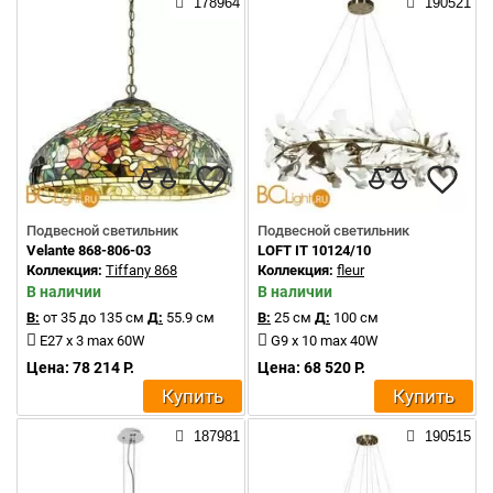
178964
190521
Подвесной светильник
Подвесной светильник
Velante 868-806-03
LOFT IT 10124/10
Коллекция:
Tiffany 868
Коллекция:
fleur
В наличии
В наличии
В:
от 35 до 135 см
Д:
55.9 см
В:
25 см
Д:
100 см
E27 x 3 max 60W
G9 x 10 max 40W
Цена: 78 214 Р.
Цена: 68 520 Р.
Купить
Купить
187981
190515