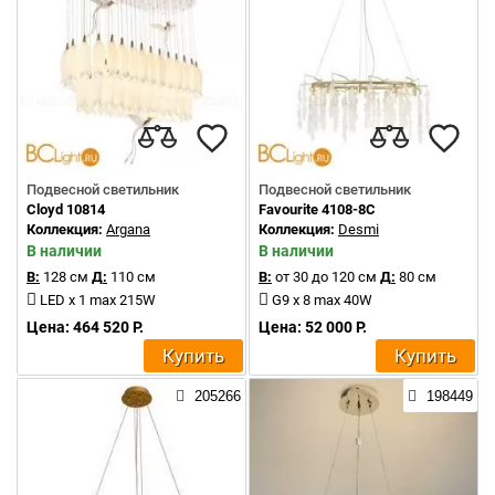
Подвесной светильник
Подвесной светильник
Cloyd 10814
Favourite 4108-8C
Коллекция:
Argana
Коллекция:
Desmi
В наличии
В наличии
В:
128 см
Д:
110 см
В:
от 30 до 120 см
Д:
80 см
LED x 1 max 215W
G9 x 8 max 40W
Цена: 464 520 Р.
Цена: 52 000 Р.
Купить
Купить
205266
198449