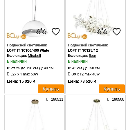
Подвесной светильник
Подвесной светильник
LOFT IT 10106/400 White
LOFT IT 10125/12
Коллекция:
Mirabell
Коллекция:
fleur
В наличии
В наличии
В:
от 25 до 120 см
Д:
40 см
В:
45 см
Д:
150 см
E27 x 1 max 60W
G9 x 12 max 40W
Цена: 15 020 Р.
Цена: 78 620 Р.
Купить
Купить
190511
190508