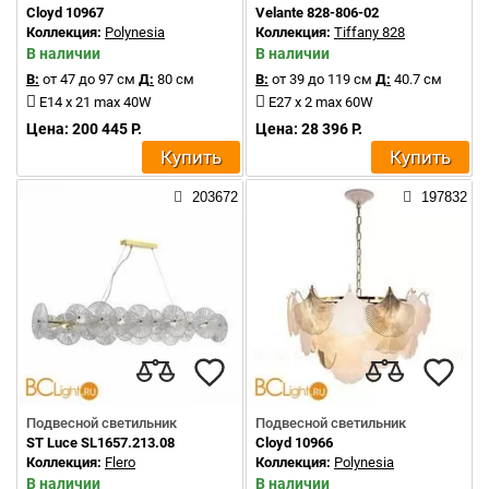
Cloyd 10967
Velante 828-806-02
Коллекция:
Polynesia
Коллекция:
Tiffany 828
В наличии
В наличии
В:
от 47 до 97 см
Д:
80 см
В:
от 39 до 119 см
Д:
40.7 см
E14 x 21 max 40W
E27 x 2 max 60W
Цена: 200 445 Р.
Цена: 28 396 Р.
Купить
Купить
203672
197832
Подвесной светильник
Подвесной светильник
ST Luce SL1657.213.08
Cloyd 10966
Коллекция:
Flero
Коллекция:
Polynesia
В наличии
В наличии