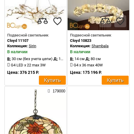
Подвесной светильник
Подвесной светильник
Cloyd 11107
Cloyd 10823
Коллекция:
Sirin
Коллекция:
Shambala
В наличии
В наличии
В:
30 см (без учета цепи)
Д:
125 см
В:
14 см
Д:
80 см
G4 LED x 22 max 3W
G4 x 36 max 40W
Цена: 376 215 Р.
Цена: 175 196 Р.
Купить
Купить
179000