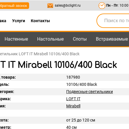
братный звонок
sales@bclight.ru
Пн - Пт
: 10:00
вка
Услуги
Контакты
Настенные
Настольные
Споты
Встраиваемые
-95
,
8-800-550-95-45
sales@bclight.ru
тильник LOFT IT Mirabell 10106/400 Black
T Mirabell 10106/400 Black
 товара:
187980
ель:
10106/400 Black
егория:
Подвесные светильники
рика:
LOFT IT
ия:
Mirabell
ота:
от 25 до 120 см
метр:
40 см