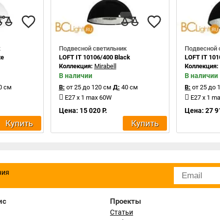
к
Подвесной светильник
Подвесной 
te
LOFT IT 10106/400 Black
LOFT IT 101
Коллекция:
Mirabell
Коллекция
В наличии
В наличии
0 см
В:
от 25 до 120 см
Д:
40 см
В:
от 25 до 
E27 x 1 max 60W
E27 x 1 m
Цена: 15 020 Р.
Цена: 27 9
Купить
Купить
ния
ис
Проекты
Статьи