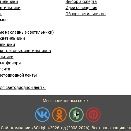
тильники
Выбор эксперта
ветильники
Идеи освещения
ые
Обзор светильников
ампы
ые накладные светильники)
светильники
ильники
я трековых светильников
льники
вые фонари
лента
ветодиодной ленты
ля светодиодной ленты
Мы в социальных сетях
 Сайт компании «BCLight»
2026
год (2008-2026). Все права защищен