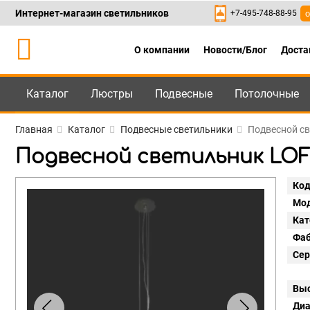
Интернет-магазин светильников
+7-495-748-88-95
о
О компании
Новости/Блог
Доста
Каталог
Люстры
Подвесные
Потолочные
Каталог
+7-495-748-88
Главная
Каталог
Подвесные светильники
Подвесной све
Подвесной светильник LOFT I
Код
Мод
Кат
Фаб
Сер
Выс
Диа