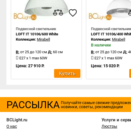
Подвесной светильник
Подвесной светильни
LOFT IT 10106/600 White
LOFT IT 10106/400 Whi
Коллекция:
Mirabell
Коллекция:
Mirabell
В наличии
В:
от 25 до 120 см
Д:
60 см
В:
от 25 до 120 см
Д:
4
E27 x 1 max 60W
E27 x 1 max 60W
Цена: 27 910 Р.
Цена: 15 020 Р.
Купить
РАССЫЛКА
Получайте самые свежие предложе
новинки, советы, рекомендации
BCLight.ru
Услуги и серв
О нас
Люстры