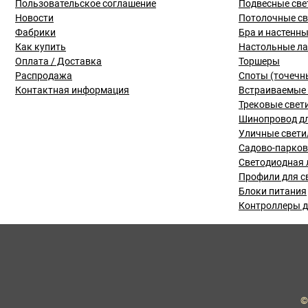
Пользовательское соглашение
Подвесные све
Новости
Потолочные с
Фабрики
Бра и настенн
Как купить
Настольные л
Оплата / Доставка
Торшеры
Распродажа
Споты (точечн
Контактная информация
Встраиваемые 
Трековые свет
Шинопровод дл
Уличные свети
Садово-парко
Светодиодная 
Профили для с
Блоки питания
Контроллеры д
©