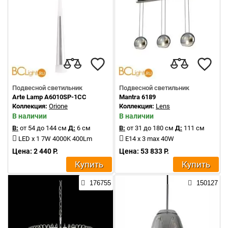
Подвесной светильник
Подвесной светильник
Arte Lamp A6010SP-1CC
Mantra 6189
Коллекция:
Orione
Коллекция:
Lens
В наличии
В наличии
В:
от 54 до 144 см
Д:
6 см
В:
от 31 до 180 см
Д:
111 см
LED x 1 7W 4000K 400Lm
E14 x 3 max 40W
Цена: 2 440 Р.
Цена: 53 833 Р.
Купить
Купить
176755
150127