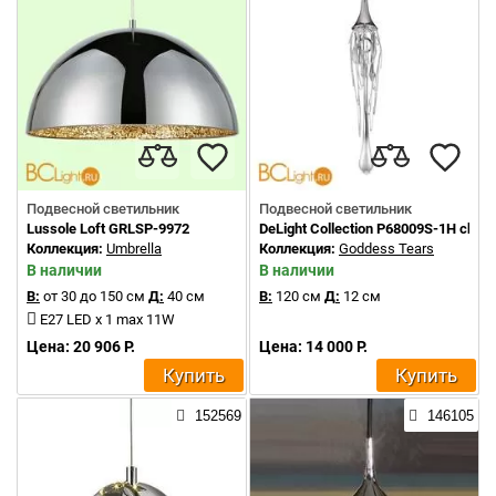
Подвесной светильник
Подвесной светильник
Lussole Loft GRLSP-9972
DeLight Collection P68009S-1H chro
Коллекция:
Umbrella
Коллекция:
Goddess Tears
В наличии
В наличии
В:
от 30 до 150 см
Д:
40 см
В:
120 см
Д:
12 см
E27 LED x 1 max 11W
Цена: 20 906 Р.
Цена: 14 000 Р.
Купить
Купить
152569
146105