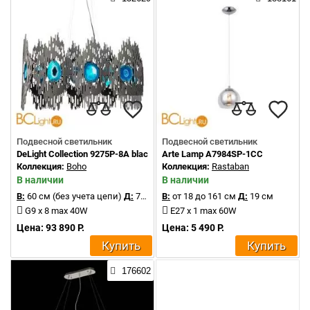
Подвесной светильник
Подвесной светильник
DeLight Collection 9275P-8A black
Arte Lamp A7984SP-1CC
Коллекция:
Boho
Коллекция:
Rastaban
В наличии
В наличии
В:
60 см (без учета цепи)
Д:
70 см
В:
от 18 до 161 см
Д:
19 см
G9 x 8 max 40W
E27 x 1 max 60W
Цена: 93 890 Р.
Цена: 5 490 Р.
Купить
Купить
176602