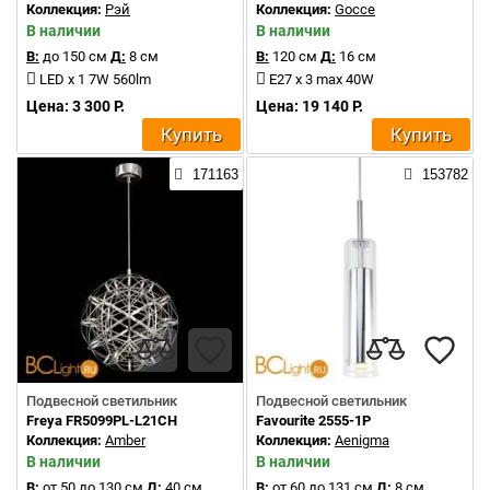
Коллекция:
Рэй
Коллекция:
Gocce
В наличии
В наличии
В:
до 150 см
Д:
8 см
В:
120 см
Д:
16 см
LED x 1 7W 560lm
E27 x 3 max 40W
Цена: 3 300 Р.
Цена: 19 140 Р.
Купить
Купить
171163
153782
Подвесной светильник
Подвесной светильник
Freya FR5099PL-L21CH
Favourite 2555-1P
Коллекция:
Amber
Коллекция:
Aenigma
В наличии
В наличии
В:
от 50 до 130 см
Д:
40 см
В:
от 60 до 131 см
Д:
8 см