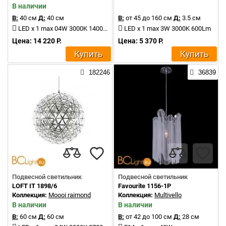
В наличии
В:
40 см
Д:
40 см
В:
от 45 до 160 см
Д:
3.5 см
LED x 1 max 04W 3000K 1400Lm
LED x 1 max 3W 3000K 600Lm
Цена: 14 220 Р.
Цена: 5 370 Р.
Купить
Купить
182246
36839
Подвесной светильник
Подвесной светильник
LOFT IT 1898/6
Favourite 1156-1P
Коллекция:
Moooi raimond
Коллекция:
Multivello
В наличии
В наличии
В:
60 см
Д:
60 см
В:
от 42 до 100 см
Д:
28 см