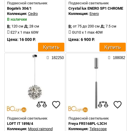
Подвесной светильник
Подвесной светильник
Bogate's 304/1
Crystal lux ENERO SP1 CHROME
Коллекция:
Cedro
Коллекция:
Enero
В наличии
В:
120 см
Д:
28 см
В:
от 75 до 200 см
Д:
7.5 см
E27 x 1 max 60W
GU10 x 1 max 40W
Цена: 16 000 Р.
Цена: 6 900 Р.
Купить
Купить
182250
188082
Подвесной светильник
Подвесной светильник
LOFT IT 1898/4
Freya FR5168PL-L3CH
Коллекция:
Moooi raimond
Коллекция:
Telescope