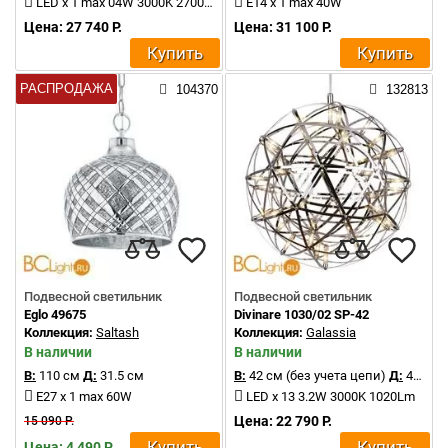
LED x 1 max 04W 3000K 2700Lm
E14 x 1 max 40W
Цена: 27 740 Р.
Цена: 31 100 Р.
Купить
Купить
РАСПРОДАЖА
104370
132813
Подвесной светильник
Подвесной светильник
Eglo 49675
Divinare 1030/02 SP-42
Коллекция:
Saltash
Коллекция:
Galassia
В наличии
В наличии
В:
110 см
Д:
31.5 см
В:
42 см (без учета цепи)
Д:
42 см
E27 x 1 max 60W
LED x 13 3.2W 3000K 1020Lm
Цена: 22 790 Р.
15 090 Р.
Купить
Купить
Цена: 4 490 Р.