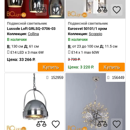
Подвесной светильник
Подвесной светильник
Lussole Loft GRLSQ-0706-03
Eurosvet 50101/1 хром
Коллекция:
Collina
Коллекция:
Scoppio
В наличии
В наличии
В:
130 см
Д:
61 см
В:
от 23 до 100 см
Д:
11.5 см
E14 LED x 3 max 6W
E14 x 1 max 60W
Цена: 33 266 Р.
3 730 Р.
Купить
Купить
Цена: 3 220 Р.
152959
156449