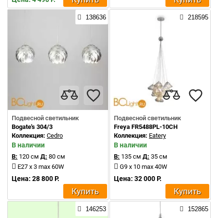
138636
218595
Подвесной светильник
Подвесной светильник
Bogate's 304/3
Freya FR5488PL-10CH
Коллекция:
Cedro
Коллекция:
Eatery
В наличии
В наличии
В:
120 см
Д:
80 см
В:
135 см
Д:
35 см
E27 x 3 max 60W
G9 x 10 max 40W
Цена: 28 800 Р.
Цена: 32 000 Р.
Купить
Купить
146253
152865