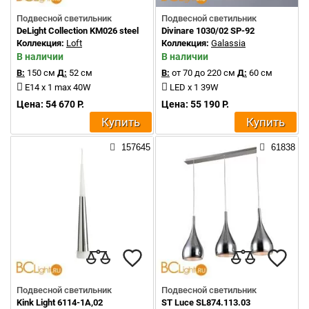
Подвесной светильник
Подвесной светильник
DeLight Collection KM026 steel
Divinare 1030/02 SP-92
Коллекция:
Loft
Коллекция:
Galassia
В наличии
В наличии
В:
150 см
Д:
52 см
В:
от 70 до 220 см
Д:
60 см
E14 x 1 max 40W
LED x 1 39W
Цена: 54 670 Р.
Цена: 55 190 Р.
Купить
Купить
157645
61838
Подвесной светильник
Подвесной светильник
Kink Light 6114-1A,02
ST Luce SL874.113.03