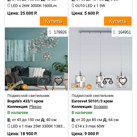
LED x 26W 3000K 1600Lm
GU10 LED x 1 5W
Цена: 25 000 Р.
Цена: 5 600 Р.
Купить
Купить
179926
164951
Подвесной светильник
Подвесной светильник
Bogate's 433/1 хром
Eurosvet 50101/3 хром
Коллекция:
Plesso
Коллекция:
Scoppio
В наличии
В наличии
В:
от 45 до 150 см
Д:
40 см
В:
от 20 до 85 см
Д:
64 см
LED x 1 max 25W 3300K 1383Lm
E14 x 3 max 60W
Цена: 18 900 Р.
Цена: 9 000 Р.