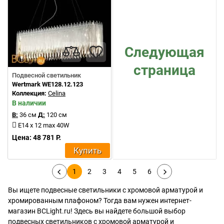
Следующая
страница
Подвесной светильник
Wertmark WE128.12.123
Коллекция:
Celina
В наличии
В:
36 см
Д:
120 см
E14 x 12 max 40W
Цена: 48 781 Р.
Купить
1
2
3
4
5
6
Вы ищете подвесные светильники с хромовой арматурой и
хромированным плафоном? Тогда вам нужен интернет-
магазин BCLight.ru! Здесь вы найдете большой выбор
подвесных светильников с хромовой арматурой и