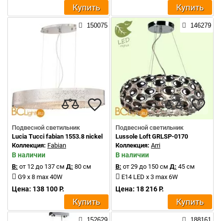
Купить
Купить
150075
146279
Подвесной светильник
Подвесной светильник
Lucia Tucci fabian 1553.8 nickel
Lussole Loft GRLSP-0170
Коллекция:
Fabian
Коллекция:
Arri
В наличии
В наличии
В:
от 12 до 137 см
Д:
80 см
В:
от 29 до 150 см
Д:
45 см
G9 x 8 max 40W
E14 LED x 3 max 6W
Цена: 138 100 Р.
Цена: 18 216 Р.
Купить
Купить
152629
188161