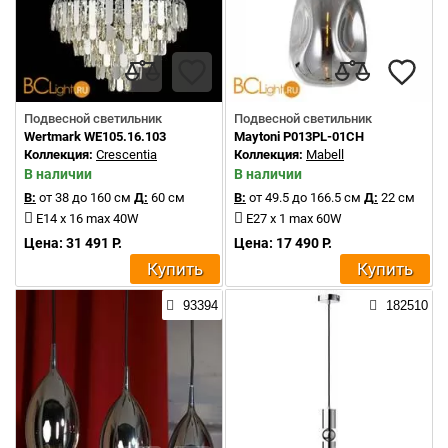
Подвесной светильник
Подвесной светильник
Wertmark WE105.16.103
Maytoni P013PL-01CH
Коллекция:
Crescentia
Коллекция:
Mabell
В наличии
В наличии
В:
от 38 до 160 см
Д:
60 см
В:
от 49.5 до 166.5 см
Д:
22 см
E14 x 16 max 40W
E27 x 1 max 60W
Цена: 31 491 Р.
Цена: 17 490 Р.
Купить
Купить
93394
182510