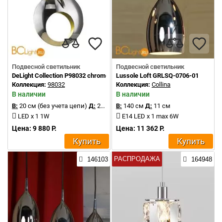
Подвесной светильник
Подвесной светильник
DeLight Collection P98032 chrome
Lussole Loft GRLSQ-0706-01
Коллекция:
98032
Коллекция:
Collina
В наличии
В наличии
В:
20 см (без учета цепи)
Д:
20 см
В:
140 см
Д:
11 см
LED x 1 1W
E14 LED x 1 max 6W
Цена: 9 880 Р.
Цена: 11 362 Р.
Купить
Купить
РАСПРОДАЖА
146103
164948