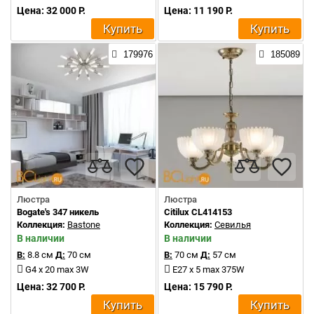
Цена: 32 000 Р.
Цена: 11 190 Р.
Купить
Купить
179976
185089
Люстра
Люстра
Bogate's 347 никель
Citilux CL414153
Коллекция:
Bastone
Коллекция:
Севилья
В наличии
В наличии
В:
8.8 см
Д:
70 см
В:
70 см
Д:
57 см
G4 x 20 max 3W
E27 x 5 max 375W
Цена: 32 700 Р.
Цена: 15 790 Р.
Купить
Купить