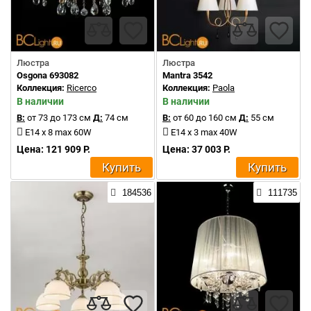
Люстра
Люстра
Osgona 693082
Mantra 3542
Коллекция:
Ricerco
Коллекция:
Paola
В наличии
В наличии
В:
от 73 до 173 см
Д:
74 см
В:
от 60 до 160 см
Д:
55 см
E14 x 8 max 60W
E14 x 3 max 40W
Цена: 121 909 Р.
Цена: 37 003 Р.
Купить
Купить
184536
111735