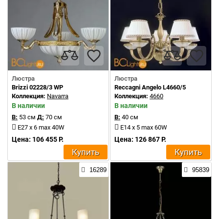
Люстра
Люстра
Brizzi 02228/3 WP
Reccagni Angelo L4660/5
Коллекция:
Navarra
Коллекция:
4660
В наличии
В наличии
В:
53 см
Д:
70 см
В:
40 см
E27 x 6 max 40W
E14 x 5 max 60W
Цена: 106 455 Р.
Цена: 126 867 Р.
Купить
Купить
16289
95839