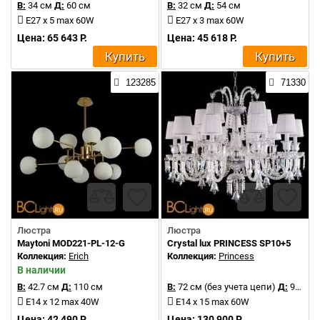
В:
34 см
Д:
60 см
В:
32 см
Д:
54 см
E27 x 5 max 60W
E27 x 3 max 60W
Цена: 65 643 Р.
Цена: 45 618 Р.
Купить
Купить
123285
71330
Люстра
Люстра
Maytoni MOD221-PL-12-G
Crystal lux PRINCESS SP10+5
Коллекция:
Erich
Коллекция:
Princess
В наличии
В:
42.7 см
Д:
110 см
В:
72 см (без учета цепи)
Д:
90 см
E14 x 12 max 40W
E14 x 15 max 60W
Цена: 42 490 Р.
Цена: 130 900 Р.