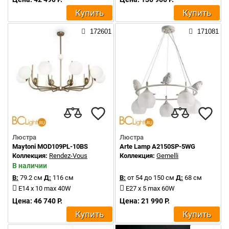
Купить
Купить
172601
171081
Люстра
Люстра
Maytoni MOD109PL-10BS
Arte Lamp A2150SP-5WG
Коллекция:
Rendez-Vous
Коллекция:
Gemelli
В наличии
В:
79.2 см
Д:
116 см
В:
от 54 до 150 см
Д:
68 см
E14 x 10 max 40W
E27 x 5 max 60W
Цена: 46 740 Р.
Цена: 21 990 Р.
Купить
Купить