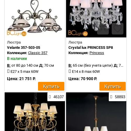
Люстра
Люстра
Velante 357-503-05
Crystal lux PRINCESS SP8
Коллекция:
Classic 357
Коллекция:
Princess
В наличии
В:
от 80 до 140 см
Д:
70 см
В:
65 см (без учета цепи)
Д:
75 см
E27 x 5 max 60W
E14 x 8 max 60W
Цена: 21 751 Р.
Цена: 70 900 Р.
Купить
Купить
46107
58893