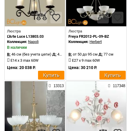
Люстра
Люстра
L'Arte Luce L13803.03
Freya FR2012-PL-09-BZ
Коллекция:
Napoli
Коллекция:
Herbert
В наличии
В:
46 см (без учета цепи)
Д:
45 см
В:
от 50 до 95 см
Д:
77 см
E14 х 3 max 60W
E27 x 9 max 60W
Цена: 20 038 Р.
Цена: 30 210 Р.
Купить
Купить
13313
117348