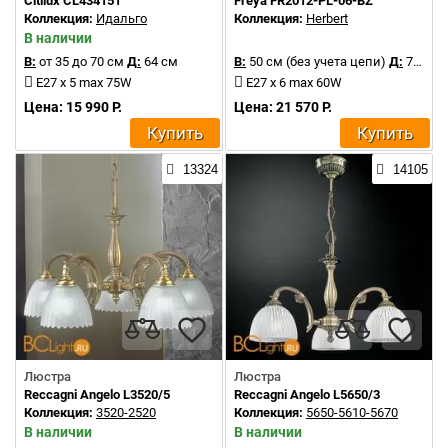
Citilux CL434151
Freya FR2012-PL-06-BZ
Коллекция:
Идальго
Коллекция:
Herbert
В наличии
В:
от 35 до 70 см
Д:
64 см
В:
50 см (без учета цепи)
Д:
77 см
E27 x 5 max 75W
E27 x 6 max 60W
Цена: 15 990 Р.
Цена: 21 570 Р.
Купить
Купить
13324
14105
Люстра
Люстра
Reccagni Angelo L3520/5
Reccagni Angelo L5650/3
Коллекция:
3520-2520
Коллекция:
5650-5610-5670
В наличии
В наличии