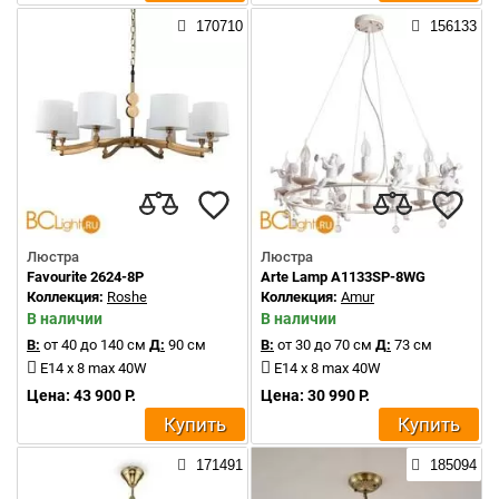
170710
156133
Люстра
Люстра
Favourite 2624-8P
Arte Lamp A1133SP-8WG
Коллекция:
Roshe
Коллекция:
Amur
В наличии
В наличии
В:
от 40 до 140 см
Д:
90 см
В:
от 30 до 70 см
Д:
73 см
E14 x 8 max 40W
E14 x 8 max 40W
Цена: 43 900 Р.
Цена: 30 990 Р.
Купить
Купить
171491
185094