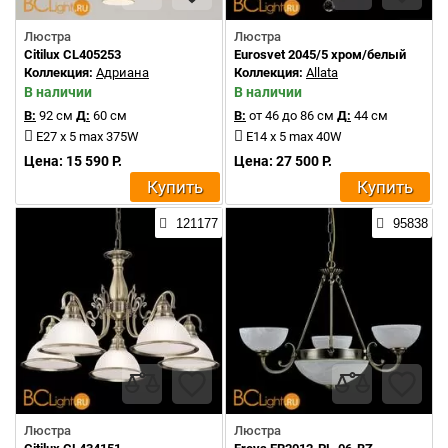
Люстра
Люстра
Citilux CL405253
Eurosvet 2045/5 хром/белый
Коллекция:
Адриана
Коллекция:
Allata
В наличии
В наличии
В:
92 см
Д:
60 см
В:
от 46 до 86 см
Д:
44 см
E27 x 5 max 375W
E14 x 5 max 40W
Цена: 15 590 Р.
Цена: 27 500 Р.
Купить
Купить
121177
95838
Люстра
Люстра