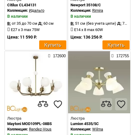
Citilux CL434131
Newport 35108/C
Коллекция:
Идальго
Коллекция:
Rimira
В наличии
В наличии
В:
от 35 до 70 см
Д:
60 см
В:
51 см (без учета цепи)
Д:
75 см
E27 x 3 max 75W
E14 x 8 max 60W
Цена: 11 590 Р.
Цена: 136 256 Р.
Купить
Купить
172600
172755
Люстра
Люстра
Maytoni MOD109PL-08BS
Lumion 4535/5C
Коллекция:
Rendez-Vous
Коллекция:
Wilma