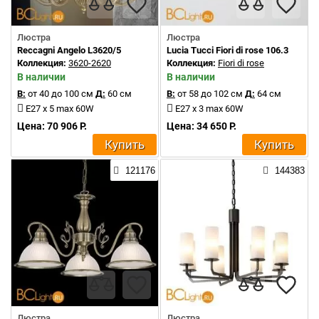
Люстра
Люстра
Reccagni Angelo L3620/5
Lucia Tucci Fiori di rose 106.3
Коллекция:
3620-2620
Коллекция:
Fiori di rose
В наличии
В наличии
В:
от 40 до 100 см
Д:
60 см
В:
от 58 до 102 см
Д:
64 см
E27 x 5 max 60W
E27 x 3 max 60W
Цена: 70 906 Р.
Цена: 34 650 Р.
Купить
Купить
121176
144383
Люстра
Люстра