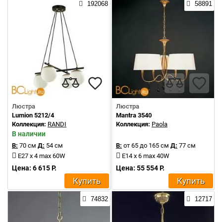
192068
58891
Люстра
Люстра
Lumion 5212/4
Mantra 3540
Коллекция:
RANDI
Коллекция:
Paola
В наличии
В:
70 см
Д:
54 см
В:
от 65 до 165 см
Д:
77 см
E27 x 4 max 60W
E14 x 6 max 40W
Цена: 6 615 Р.
Цена: 55 554 Р.
Купить
Купить
74832
12717