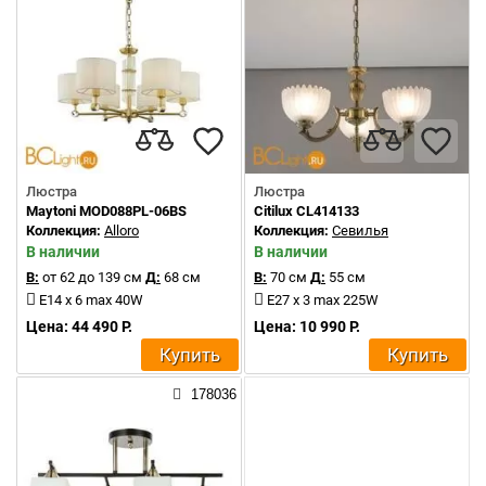
Люстра
Люстра
Maytoni MOD088PL-06BS
Citilux CL414133
Коллекция:
Alloro
Коллекция:
Севилья
В наличии
В наличии
В:
от 62 до 139 см
Д:
68 см
В:
70 см
Д:
55 см
E14 x 6 max 40W
E27 x 3 max 225W
Цена: 44 490 Р.
Цена: 10 990 Р.
Купить
Купить
178036