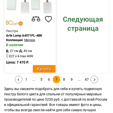
Следующая
страница
Люстра
Arte Lamp A4071PL-4BK
Коллекция:
Merope
В наличии
В:
27 см
Д:
49 см
E27 x 4 max 40W
Цена: 7 470 Р.
Купить
1
...
5
6
7
8
9
...
47
Здесь вы сможете подобрать для себя и купить подвесную
люстру белого цвета для спальни от популярных мировых
производителей по цене 3250 руб. с доставкой по всей России
и официальной гарантией. Все товары имеют фото и цены,
чтобы вы всегда смогли найти для себя самую лучшую