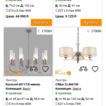
В наличии
В наличии
В:
79.2 см
Д:
103 см
В:
30 см
Д:
61 см
E14 x 8 max 40W
E27 x 5 max 40W
Цена: 44 990 Р.
Цена: 9 125 Р.
Купить
Купить
179369
170686
Люстра
Люстра
Eurosvet 60117/8 никель
Citilux CL466130
Коллекция:
Banci
Коллекция:
Эвита
В наличии
В наличии
В:
от 45 до 67 см
Д:
68.6 см
В:
от 40 до 120 см
Д:
63 см
E14 x 8 max 60W
E27 x 3 max 75W