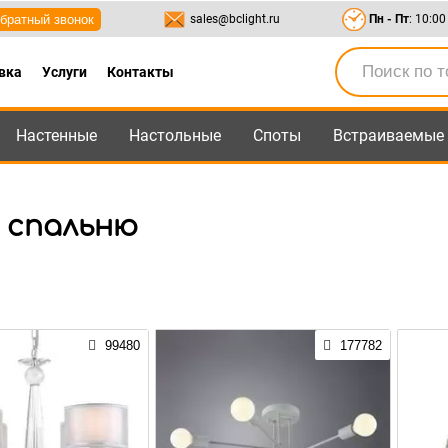
братный звонок
sales@bclight.ru
Пн - Пт
: 10:00
вка
Услуги
Контакты
Настенные
Настольные
Споты
Встраиваемые
-95
,
8-800-550-95-45
sales@bclight.ru
 спальню
99480
177782