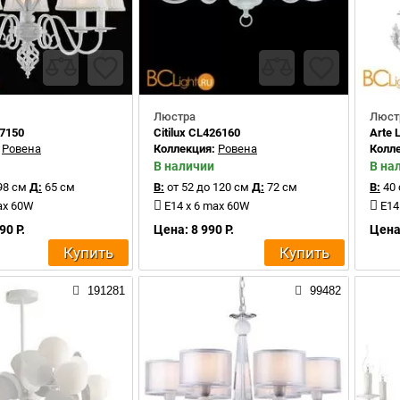
Люстра
Люст
27150
Citilux CL426160
Arte
:
Ровена
Коллекция:
Ровена
Колл
В наличии
В на
98 см
Д:
65 см
В:
от 52 до 120 см
Д:
72 см
В:
40
ax 60W
E14 x 6 max 60W
E14
90 Р.
Цена: 8 990 Р.
Цена:
Купить
Купить
191281
99482