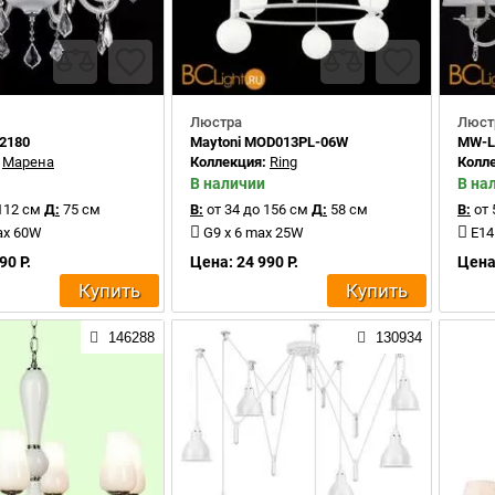
Люстра
Люст
52180
Maytoni MOD013PL-06W
MW-Li
:
Марена
Коллекция:
Ring
Колл
В наличии
В на
112 см
Д:
75 см
В:
от 34 до 156 см
Д:
58 см
В:
от 
ax 60W
G9 x 6 max 25W
E14
90 Р.
Цена: 24 990 Р.
Цена:
Купить
Купить
146288
130934