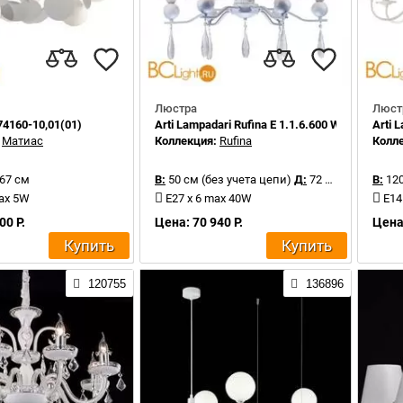
Люстра
Люст
074160-10,01(01)
Arti Lampadari Rufina E 1.1.6.600 W
Arti 
:
Матиас
Коллекция:
Rufina
Колл
67 см
В:
50 см (без учета цепи)
Д:
72 см
В:
120
max 5W
E27 x 6 max 40W
E14
00 Р.
Цена: 70 940 Р.
Цена:
Купить
Купить
120755
136896