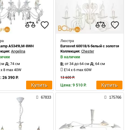
ра
Люстра
 Lamp A5349LM-8WH
Eurosvet 60018/6 белый с золотом
екция:
Angelina
Коллекция:
Chester
личии
В наличии
 см
Д:
74 см
В:
от 34 до 64 см
Д:
64 см
 x 8 max 40W
E14 x 6 max 60W
 26 390 Р.
13 600 Р.
Купить
Купить
Цена: 9 510 Р.
67833
175766