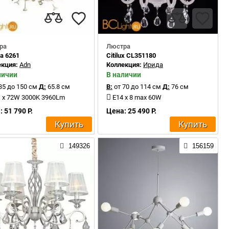
ра
Люстра
a 6261
Citilux CL351180
екция:
Adn
Коллекция:
Ирида
личии
В наличии
35 до 150 см
Д:
65.8 см
В:
от 70 до 114 см
Д:
76 см
 x 72W 3000K 3960Lm
E14 x 8 max 60W
 51 790 Р.
Цена: 25 490 Р.
Купить
Купить
149326
156159