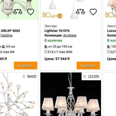
Люстра
Люст
ft GRLSP-8262
Lightstar 761076
Lusso
:
Catalina
Коллекция:
Acrobata
Колл
В наличии
В на
м
Д:
65 см
В:
от 25 до 195 см
В:
100
 6 max 6W
E14 x 7 max 40W
E27
45 Р.
Цена: 57 544 Р.
Цена:
Купить
Купить
96420
121205