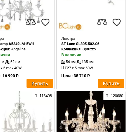
ра
Люстра
 Lamp A5349LM-5WH
ST Luce SL305.502.06
екция:
Angelina
Коллекция:
Spruzzo
личии
В наличии
 см
Д:
62 см
В:
54 см
Д:
135 см
 x 5 max 40W
E27 x 5 max 60W
 16 990 Р.
Цена: 35 710 Р.
Купить
Купить
116498
120680