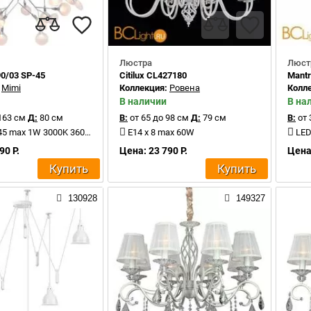
Люстра
Люст
90/03 SP-45
Citilux CL427180
Mantr
:
Mimi
Коллекция:
Ровена
Колл
В наличии
В на
163 см
Д:
80 см
В:
от 65 до 98 см
Д:
79 см
В:
от 
45 max 1W 3000K 3600Lm
E14 x 8 max 60W
LED
90 Р.
Цена: 23 790 Р.
Цена:
Купить
Купить
130928
149327