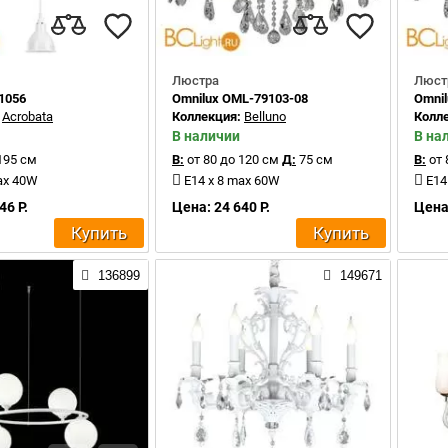
Люстра
Люст
61056
Omnilux OML-79103-08
Omnil
:
Acrobata
Коллекция:
Belluno
Колл
В наличии
В на
195 см
В:
от 80 до 120 см
Д:
75 см
В:
от 
ax 40W
E14 x 8 max 60W
E14
46 Р.
Цена: 24 640 Р.
Цена:
Купить
Купить
136899
149671