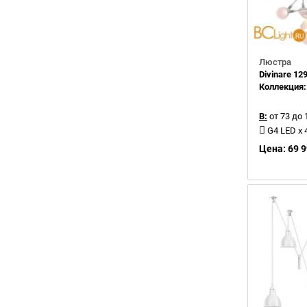
Люстра
Divinare 12
Коллекция
В:
от 73 до 
G4 LED x 
Цена: 69 9