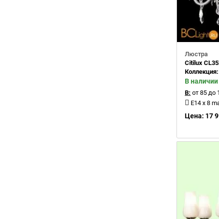
Люстра
Citilux CL3
Коллекция
В наличии
В:
от 85 до 
E14 x 8 m
Цена: 17 9