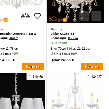
ра
Люстра
Lampadari Amaro E 1.1.8 W
Citilux CL353161
екция:
Amaro
Коллекция:
Финка
В наличии
 см
Д:
78 см
В:
от 70 до 114 см
Д:
62 см
 x 8 max 40W
E14 x 6 max 60W
 41 865 Р.
Цена: 24 999 Р.
Купить
Купить
119450
134027