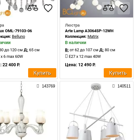
ра
Люстра
ux OML-79103-06
Arte Lamp A3064SP-12WH
екция:
Belluno
Коллекция:
Matrix
личии
В наличии
80 до 120 см
Д:
65 см
В:
от 62 до 107 см
Д:
80 см
 x 6 max 60W
E27 x 12 max 40W
 22 400 Р.
Цена: 12 490 Р.
Купить
Купить
143769
140511