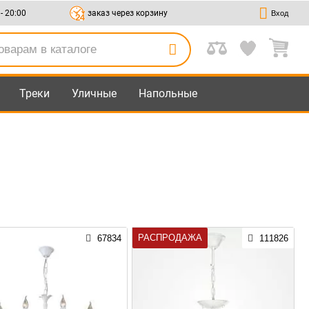
 - 20:00
заказ через корзину
Вход
Треки
Уличные
Напольные
РАСПРОДАЖА
67834
111826