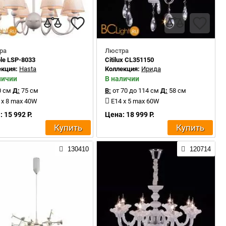
ра
Люстра
le LSP-8033
Citilux CL351150
екция:
Hasta
Коллекция:
Ирида
личии
В наличии
 см
Д:
75 см
В:
от 70 до 114 см
Д:
58 см
 x 8 max 40W
E14 x 5 max 60W
 15 992 Р.
Цена: 18 999 Р.
Купить
Купить
130410
120714