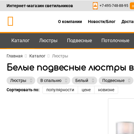
Интернет-магазин светильников
+7-495-748-88-95
о
О компании
Новости/Блог
Доста
Каталог
Люстры
Подвесные
Потолочные
Каталог
+7-495-748-88
Главная
Каталог
Люстры
Белые подвесные люстры в
Люстры
В спальню
Белый
Подвесные
Сортировать по:
популярности
цене
новизне