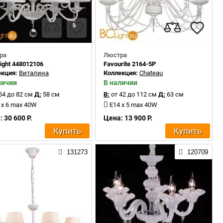
ра
Люстра
ght 448012106
Favourite 2164-5P
екция:
Виталина
Коллекция:
Chateau
личии
В наличии
54 до 82 см
Д:
58 см
В:
от 42 до 112 см
Д:
63 см
 x 6 max 40W
E14 x 5 max 40W
 30 600 Р.
Цена: 13 900 Р.
Купить
Купить
131273
120709