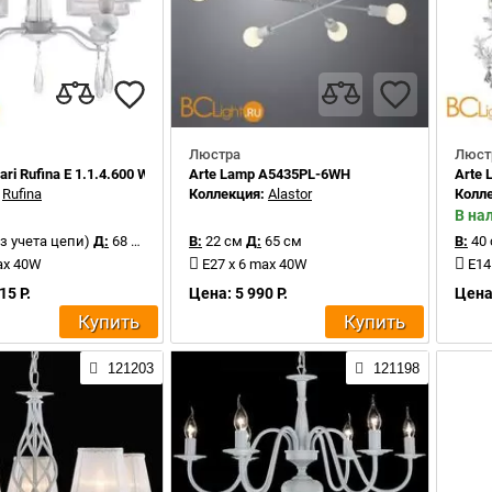
Люстра
Люст
ari Rufina E 1.1.4.600 W
Arte Lamp A5435PL-6WH
Arte
:
Rufina
Коллекция:
Alastor
Колл
В на
з учета цепи)
Д:
68 см
В:
22 см
Д:
65 см
В:
40
ax 40W
E27 x 6 max 40W
E14
15 Р.
Цена: 5 990 Р.
Цена:
Купить
Купить
121203
121198