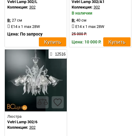
Vetri Lamp 302/L
Vetri Lamp 302/A1
Коллекция:
302
Коллекция:
302
В наличии
В:
27 см
В:
40 см
E14 x 1 max 28W
E14 x 1 max 28W
Цена: По запросу
25 000 Р.
Купить
Купить
Цена: 10 000 Р.
12516
Люстра
Vetri Lamp 302/6
Коллекция:
302