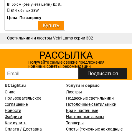
В:
55 см (без учета цепи)
Д:
82 см
E14 x 6 max 28W
Цена: По запросу
Купить
Светильники и люстры Vetri Lamp серии 302
РАССЫЛКА
Получайте самые свежие предложения
новинки, советы, рекомендации
BCLight.ru
Услуги и сервис
О нас
Люстры
Пользовательское
Подвесные светильники
соглашение
Потолочные светильники
Новости
Бра и настенные
Фабрики
Настольные лампы
Как купить
Торшеры
Оплата / Доставка
Споты (точечные накладные