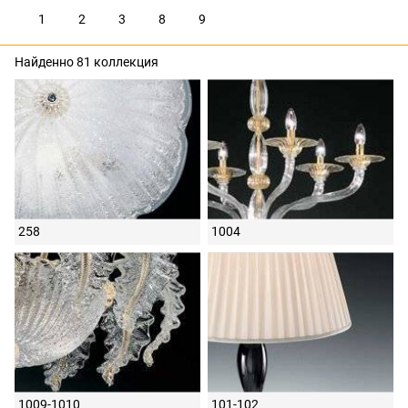
1
2
3
8
9
Найденно 81 коллекция
258
1004
1009-1010
101-102