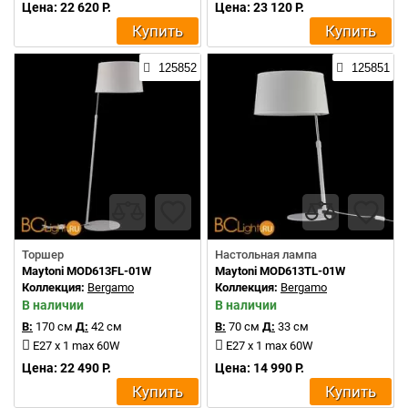
Цена: 22 620 Р.
Цена: 23 120 Р.
Купить
Купить
125852
125851
Торшер
Настольная лампа
Maytoni MOD613FL-01W
Maytoni MOD613TL-01W
Коллекция:
Bergamo
Коллекция:
Bergamo
В наличии
В наличии
В:
170 см
Д:
42 см
В:
70 см
Д:
33 см
E27 x 1 max 60W
E27 x 1 max 60W
Цена: 22 490 Р.
Цена: 14 990 Р.
Купить
Купить