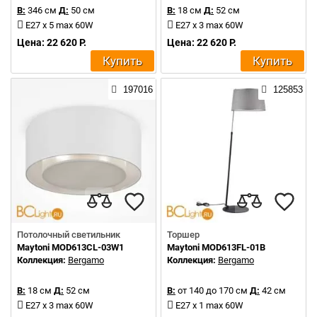
В:
346 см
Д:
50 см
В:
18 см
Д:
52 см
E27 x 5 max 60W
E27 x 3 max 60W
Цена: 22 620 Р.
Цена: 22 620 Р.
Купить
Купить
197016
125853
Потолочный светильник
Торшер
Maytoni MOD613CL-03W1
Maytoni MOD613FL-01B
Коллекция:
Bergamo
Коллекция:
Bergamo
В:
18 см
Д:
52 см
В:
от 140 до 170 см
Д:
42 см
E27 x 3 max 60W
E27 x 1 max 60W