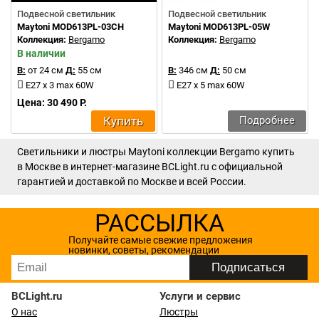
Подвесной светильник
Подвесной светильник
Maytoni MOD613PL-03CH
Maytoni MOD613PL-05W
Коллекция:
Bergamo
Коллекция:
Bergamo
В наличии
В:
от 24 см
Д:
55 см
В:
346 см
Д:
50 см
E27 x 3 max 60W
E27 x 5 max 60W
Цена: 30 490 Р.
Купить
Подробнее
Светильники и люстры Maytoni коллекции Bergamo купить
в Москве в интернет-магазине BCLight.ru с официальной
гарантией и доставкой по Москве и всей России.
РАССЫЛКА
Получайте самые свежие предложения
новинки, советы, рекомендации
BCLight.ru
Услуги и сервис
О нас
Люстры