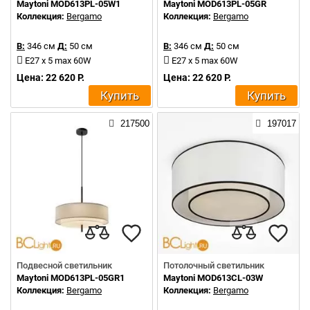
Maytoni MOD613PL-05W1
Maytoni MOD613PL-05GR
Коллекция:
Bergamo
Коллекция:
Bergamo
В:
346 см
Д:
50 см
В:
346 см
Д:
50 см
E27 x 5 max 60W
E27 x 5 max 60W
Цена: 22 620 Р.
Цена: 22 620 Р.
Купить
Купить
217500
197017
Подвесной светильник
Потолочный светильник
Maytoni MOD613PL-05GR1
Maytoni MOD613CL-03W
Коллекция:
Bergamo
Коллекция:
Bergamo