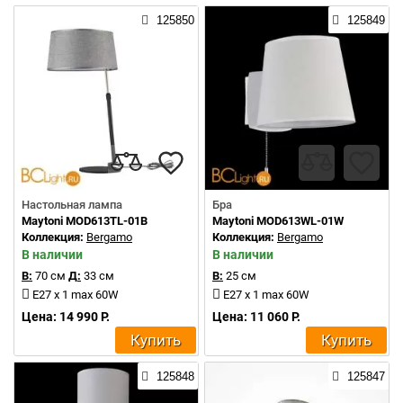
125850
125849
Настольная лампа
Бра
Maytoni MOD613TL-01B
Maytoni MOD613WL-01W
Коллекция:
Bergamo
Коллекция:
Bergamo
В наличии
В наличии
В:
70 см
Д:
33 см
В:
25 см
E27 x 1 max 60W
E27 x 1 max 60W
Цена: 14 990 Р.
Цена: 11 060 Р.
Купить
Купить
125848
125847