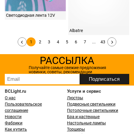
Светодиодная лента 12V
Albatre
1
2
3
4
5
6
7
...
43
РАССЫЛКА
Получайте самые свежие предложения
новинки, советы, рекомендации
BCLight.ru
Услуги и сервис
О нас
Люстры
Пользовательское
Подвесные светильники
соглашение
Потолочные светильники
Новости
Бра и настенные
Фабрики
Настольные лампы
Как купить
Торшеры