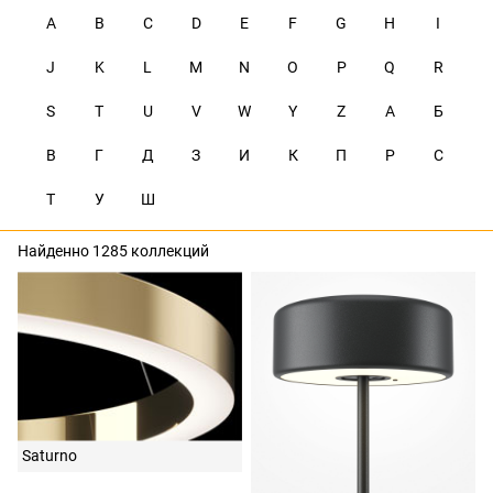
A
B
C
D
E
F
G
H
I
J
K
L
M
N
O
P
Q
R
S
T
U
V
W
Y
Z
А
Б
В
Г
Д
З
И
К
П
Р
С
Т
У
Ш
Найденно 1285 коллекций
Saturno