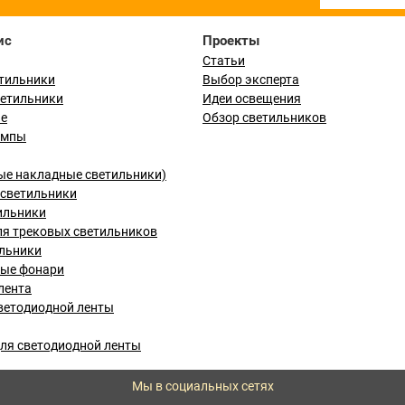
ис
Проекты
Статьи
тильники
Выбор эксперта
ветильники
Идеи освещения
ые
Обзор светильников
ампы
ые накладные светильники)
светильники
ильники
я трековых светильников
льники
вые фонари
лента
ветодиодной ленты
ля светодиодной ленты
Мы в социальных сетях