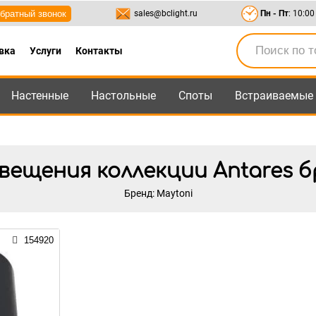
братный звонок
sales@bclight.ru
Пн - Пт
: 10:00
вка
Услуги
Контакты
Настенные
Настольные
Споты
Встраиваемые
-95
,
8-800-550-95-45
sales@bclight.ru
ещения коллекции Antares б
Бренд: Maytoni
154920