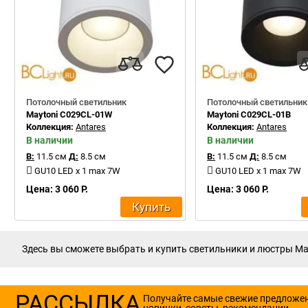
Потолочный светильник
Потолочный светильник
Maytoni C029CL-01W
Maytoni C029CL-01B
Коллекция:
Antares
Коллекция:
Antares
В наличии
В наличии
В:
11.5 см
Д:
8.5 см
В:
11.5 см
Д:
8.5 см
GU10 LED x 1 max 7W
GU10 LED x 1 max 7W
Цена: 3 060 Р.
Цена: 3 060 Р.
Купить
Здесь вы сможете выбрать и купить светильники и люстры May
РАССЫЛКА
Получайте самые свежие предложе
новинки, советы, рекомендации