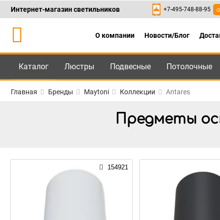
Интернет-магазин светильников
+7-495-748-88-95
о
О компании
Новости/Блог
Доста
Каталог
Люстры
Подвесные
Потолочные
Каталог
+7-495-748-88
Главная
Бренды
Maytoni
Коллекции
Antares
Предметы осв
154921