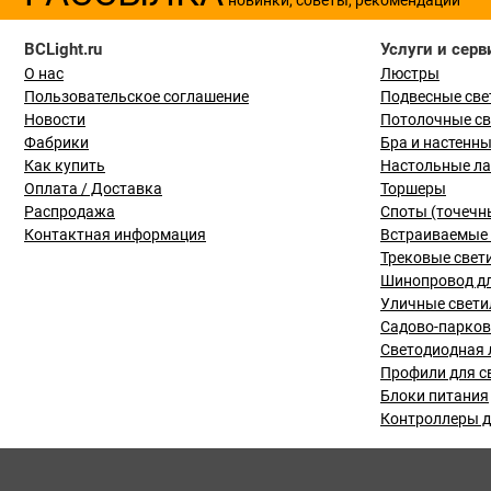
BCLight.ru
Услуги и серв
О нас
Люстры
Пользовательское соглашение
Подвесные све
Новости
Потолочные с
Фабрики
Бра и настенн
Как купить
Настольные л
Оплата / Доставка
Торшеры
Распродажа
Споты (точечн
Контактная информация
Встраиваемые 
Трековые свет
Шинопровод дл
Уличные свети
Садово-парко
Светодиодная 
Профили для с
Блоки питания
Контроллеры д