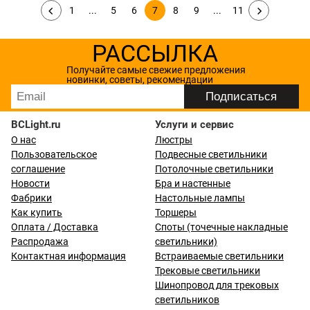
1
...
5
6
7
8
9
...
11
РАССЫЛКА
Получайте самые свежие предложения
новинки, советы, рекомендации
BCLight.ru
Услуги и сервис
О нас
Люстры
Пользовательское
Подвесные светильники
соглашение
Потолочные светильники
Новости
Бра и настенные
Фабрики
Настольные лампы
Как купить
Торшеры
Оплата / Доставка
Споты (точечные накладные
Распродажа
светильники)
Контактная информация
Встраиваемые светильники
Трековые светильники
Шинопровод для трековых
светильников