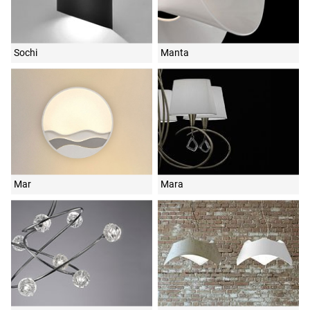
Sochi
Manta
Mar
Mara