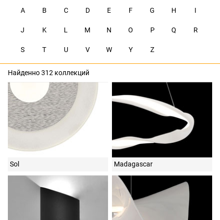
A
B
C
D
E
F
G
H
I
J
K
L
M
N
O
P
Q
R
S
T
U
V
W
Y
Z
Найденно 312 коллекций
Sol
Madagascar