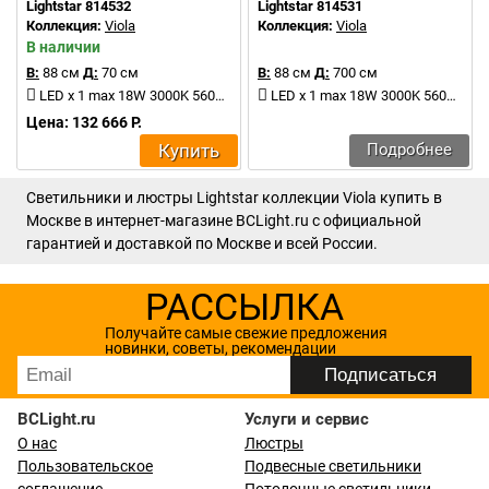
Lightstar 814532
Lightstar 814531
Коллекция:
Viola
Коллекция:
Viola
В наличии
В:
88 см
Д:
70 см
В:
88 см
Д:
700 см
LED x 1 max 18W 3000K 560Lm
LED x 1 max 18W 3000K 560Lm
Цена: 132 666 Р.
Купить
Подробнее
Светильники и люстры Lightstar коллекции Viola купить в
Москве в интернет-магазине BCLight.ru с официальной
гарантией и доставкой по Москве и всей России.
РАССЫЛКА
Получайте самые свежие предложения
новинки, советы, рекомендации
BCLight.ru
Услуги и сервис
О нас
Люстры
Пользовательское
Подвесные светильники