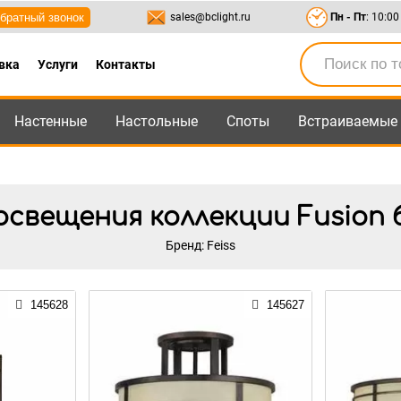
братный звонок
sales@bclight.ru
Пн - Пт
: 10:00
вка
Услуги
Контакты
Настенные
Настольные
Споты
Встраиваемые
-95
,
8-800-550-95-45
sales@bclight.ru
свещения коллекции Fusion б
Бренд: Feiss
145628
145627