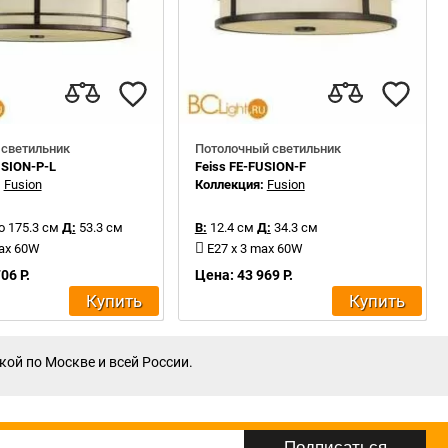
 светильник
Потолочный светильник
USION-P-L
Feiss FE-FUSION-F
:
Fusion
Коллекция:
Fusion
о 175.3 см
Д:
53.3 см
В:
12.4 см
Д:
34.3 см
max 60W
E27 x 3 max 60W
06 Р.
Цена: 43 969 Р.
Купить
Купить
кой по Москве и всей России.