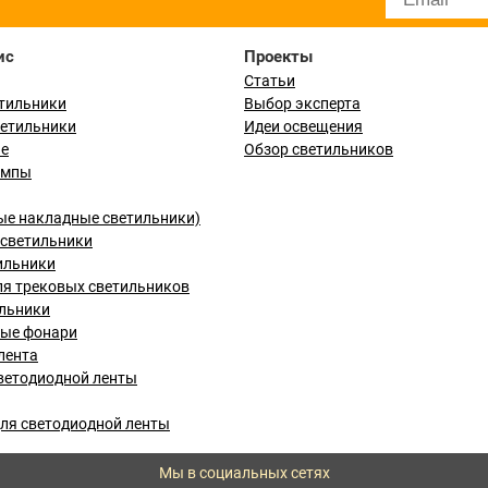
ис
Проекты
Статьи
тильники
Выбор эксперта
ветильники
Идеи освещения
ые
Обзор светильников
ампы
ые накладные светильники)
светильники
ильники
я трековых светильников
льники
вые фонари
лента
ветодиодной ленты
ля светодиодной ленты
Мы в социальных сетях