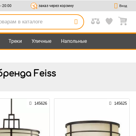
 - 20:00
заказ через корзину
Вход
Треки
Уличные
Напольные
ренда Feiss
145626
145625