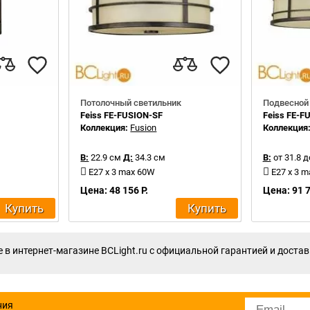
Потолочный светильник
Подвесной
Feiss FE-FUSION-SF
Feiss FE-F
Коллекция:
Fusion
Коллекция
В:
22.9 см
Д:
34.3 см
В:
от 31.8 д
E27 x 3 max 60W
E27 x 3 
Цена: 48 156 Р.
Цена: 91 7
Купить
Купить
 в интернет-магазине BCLight.ru с официальной гарантией и достав
ния