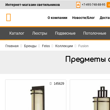
Интернет-магазин светильников
+7-495-748-88-95
о
О компании
Новости/Блог
Доста
Каталог
Люстры
Подвесные
Потолочные
Каталог
+7-495-748-88
Главная
Бренды
Feiss
Коллекции
Fusion
Предметы о
145629