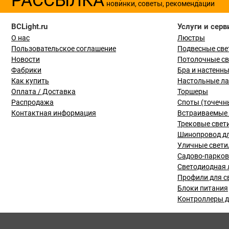
новинки, советы, рекомендации
BCLight.ru
Услуги и серв
О нас
Люстры
Пользовательское соглашение
Подвесные све
Новости
Потолочные с
Фабрики
Бра и настенн
Как купить
Настольные л
Оплата / Доставка
Торшеры
Распродажа
Споты (точечн
Контактная информация
Встраиваемые 
Трековые свет
Шинопровод дл
Уличные свети
Садово-парко
Светодиодная 
Профили для с
Блоки питания
Контроллеры д