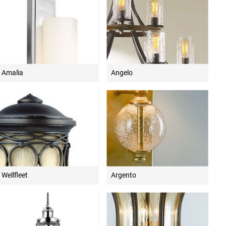
Amalia
Angelo
Wellfleet
Argento