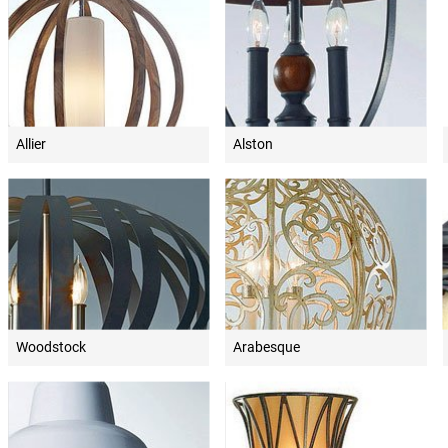
Allier
Alston
Woodstock
Arabesque