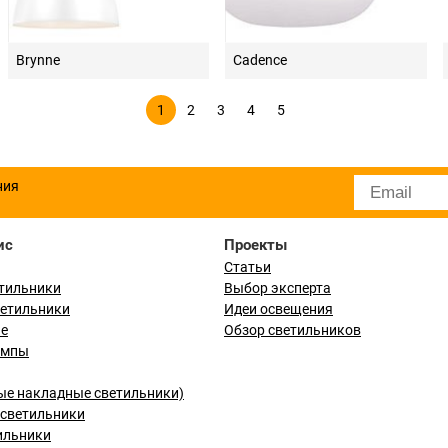
Brynne
Cadence
1
2
3
4
5
ния
ис
Проекты
Статьи
тильники
Выбор эксперта
ветильники
Идеи освещения
ые
Обзор светильников
ампы
ые накладные светильники)
светильники
ильники