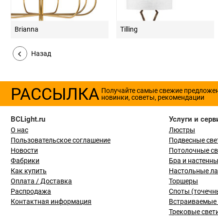
Brianna
Tilling
Назад
РАССЫЛКА
Получайте самые свежие предложе
новинки, советы, рекомендации
BCLight.ru
Услуги и серв
О нас
Люстры
Пользовательское соглашение
Подвесные све
Новости
Потолочные с
Фабрики
Бра и настенн
Как купить
Настольные л
Оплата / Доставка
Торшеры
Распродажа
Споты (точечн
Контактная информация
Встраиваемые 
Трековые свет