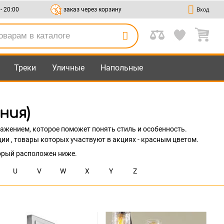
 - 20:00
заказ через корзину
Вход
Треки
Уличные
Напольные
ния)
ажением, которое поможет понять стиль и особенность.
ии , товары которых участвуют в акциях - красным цветом.
орый расположен ниже.
U
V
W
X
Y
Z