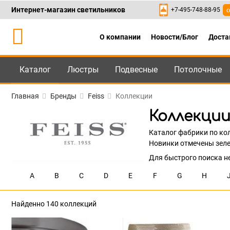
Интернет-магазин светильников
+7-495-748-88-95
о
О компании
Новости/Блог
Доста
Каталог
Люстры
Подвесные
Потолочные
Каталог
+7-495-748-88
Главная
Бренды
Feiss
Коллекции
Коллекции
Каталог фабрики по ко
Новинки отмечены зелен
Для быстрого поиска н
A
B
C
D
E
F
G
H
Найденно 140 коллекций