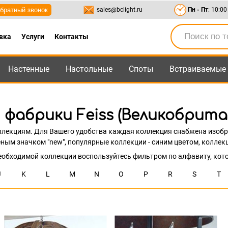
братный звонок
sales@bclight.ru
Пн - Пт
: 10:00
вка
Услуги
Контакты
Настенные
Настольные
Споты
Встраиваемые
-95
,
8-800-550-95-45
sales@bclight.ru
 фабрики Feiss (Великобрита
ллекциям. Для Вашего удобства каждая коллекция снабжена изобр
ым значком "new", популярные коллекции - синим цветом, коллекц
еобходимой коллекции воспользуйтесь фильтром по алфавиту, кот
J
K
L
M
N
O
P
R
S
T