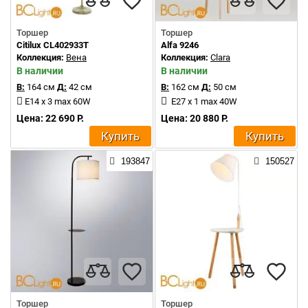
Торшер
Торшер
Citilux CL402933T
Alfa 9246
Коллекция:
Вена
Коллекция:
Clara
В наличии
В наличии
В:
164 см
Д:
42 см
В:
162 см
Д:
50 см
E14 x 3 max 60W
E27 x 1 max 40W
Цена: 22 690 Р.
Цена: 20 880 Р.
Купить
Купить
193847
150527
Торшер
Торшер