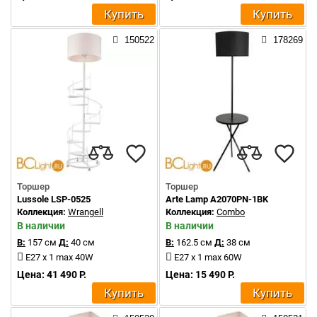
Купить
Купить
150522
178269
Торшер
Торшер
Lussole LSP-0525
Arte Lamp A2070PN-1BK
Коллекция:
Wrangell
Коллекция:
Combo
В наличии
В наличии
В:
157 см
Д:
40 см
В:
162.5 см
Д:
38 см
E27 x 1 max 40W
E27 x 1 max 60W
Цена: 41 490 Р.
Цена: 15 490 Р.
Купить
Купить