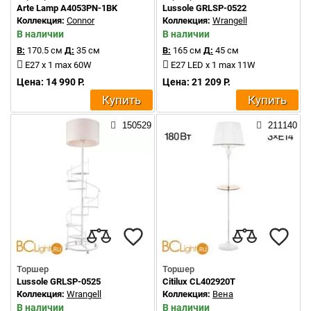
Arte Lamp A4053PN-1BK
Lussole GRLSP-0522
Коллекция:
Connor
Коллекция:
Wrangell
В наличии
В наличии
В:
170.5 см
Д:
35 см
В:
165 см
Д:
45 см
E27 x 1 max 60W
E27 LED x 1 max 11W
Цена: 14 990 Р.
Цена: 21 209 Р.
Купить
Купить
150529
211140
Торшер
Торшер
Lussole GRLSP-0525
Citilux CL402920T
Коллекция:
Wrangell
Коллекция:
Вена
В наличии
В наличии