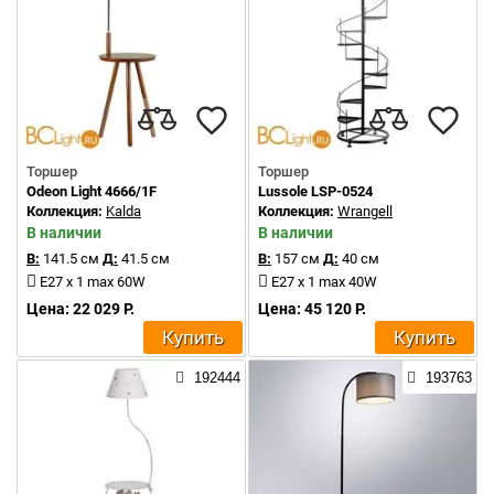
Торшер
Торшер
Odeon Light 4666/1F
Lussole LSP-0524
Коллекция:
Kalda
Коллекция:
Wrangell
В наличии
В наличии
В:
141.5 см
Д:
41.5 см
В:
157 см
Д:
40 см
E27 x 1 max 60W
E27 x 1 max 40W
Цена: 22 029 Р.
Цена: 45 120 Р.
Купить
Купить
192444
193763