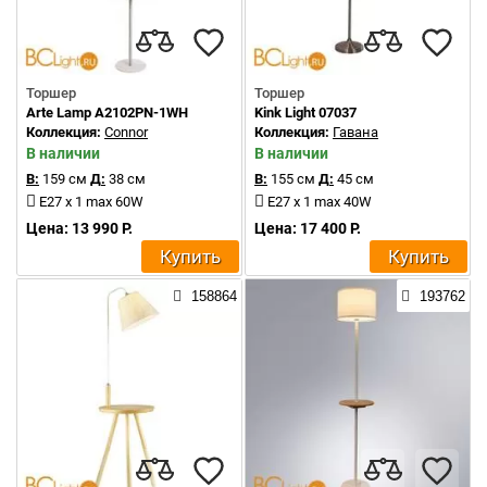
Торшер
Торшер
Arte Lamp A2102PN-1WH
Kink Light 07037
Коллекция:
Connor
Коллекция:
Гавана
В наличии
В наличии
В:
159 см
Д:
38 см
В:
155 см
Д:
45 см
E27 x 1 max 60W
E27 x 1 max 40W
Цена: 13 990 Р.
Цена: 17 400 Р.
Купить
Купить
158864
193762