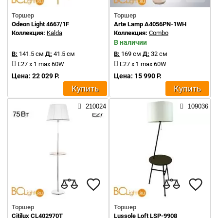
Торшер
Торшер
Odeon Light 4667/1F
Arte Lamp A4056PN-1WH
Коллекция:
Kalda
Коллекция:
Combo
В наличии
В:
141.5 см
Д:
41.5 см
В:
169 см
Д:
32 см
E27 x 1 max 60W
E27 x 1 max 60W
Цена: 22 029 Р.
Цена: 15 990 Р.
Купить
Купить
210024
109036
Торшер
Торшер
Citilux CL402970T
Lussole Loft LSP-9908