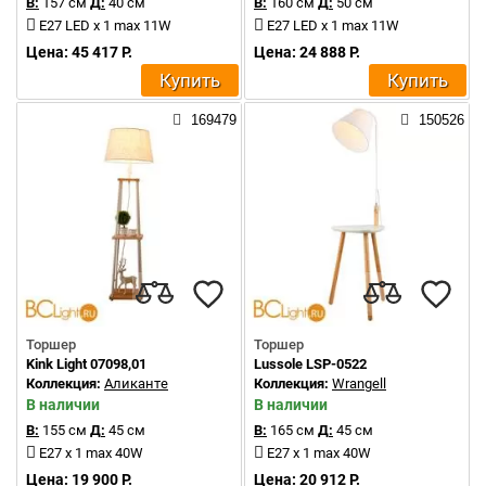
В:
157 см
Д:
40 см
В:
160 см
Д:
50 см
E27 LED x 1 max 11W
E27 LED x 1 max 11W
Цена: 45 417 Р.
Цена: 24 888 Р.
Купить
Купить
169479
150526
Торшер
Торшер
Kink Light 07098,01
Lussole LSP-0522
Коллекция:
Аликанте
Коллекция:
Wrangell
В наличии
В наличии
В:
155 см
Д:
45 см
В:
165 см
Д:
45 см
E27 x 1 max 40W
E27 x 1 max 40W
Цена: 19 900 Р.
Цена: 20 912 Р.