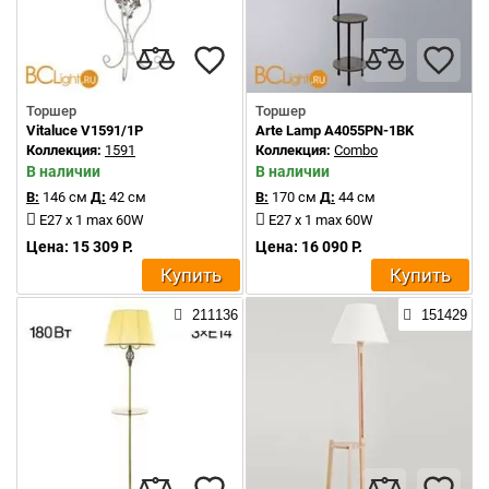
Торшер
Торшер
Vitaluce V1591/1P
Arte Lamp A4055PN-1BK
Коллекция:
1591
Коллекция:
Combo
В наличии
В наличии
В:
146 см
Д:
42 см
В:
170 см
Д:
44 см
E27 x 1 max 60W
E27 x 1 max 60W
Цена: 15 309 Р.
Цена: 16 090 Р.
Купить
Купить
211136
151429