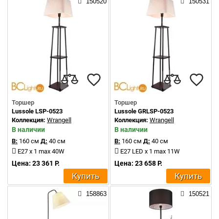
150520
150531
Торшер
Торшер
Lussole LSP-0523
Lussole GRLSP-0523
Коллекция:
Wrangell
Коллекция:
Wrangell
В наличии
В наличии
В:
160 см
Д:
40 см
В:
160 см
Д:
40 см
E27 x 1 max 40W
E27 LED x 1 max 11W
Цена: 23 361 Р.
Цена: 23 658 Р.
Купить
Купить
158863
150521