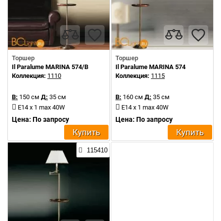
Торшер
Торшер
Il Paralume MARINA 574/B
Il Paralume MARINA 574
Коллекция:
1110
Коллекция:
1115
В:
150 см
Д:
35 см
В:
160 см
Д:
35 см
E14 x 1 max 40W
E14 x 1 max 40W
Цена: По запросу
Цена: По запросу
Купить
Купить
115410