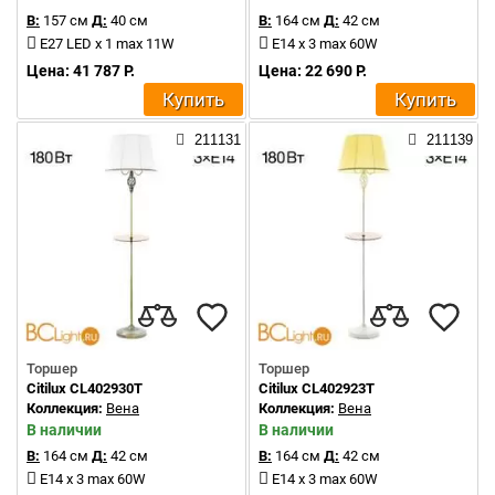
В:
157 см
Д:
40 см
В:
164 см
Д:
42 см
E27 LED x 1 max 11W
E14 x 3 max 60W
Цена: 41 787 Р.
Цена: 22 690 Р.
Купить
Купить
211131
211139
Торшер
Торшер
Citilux CL402930T
Citilux CL402923T
Коллекция:
Вена
Коллекция:
Вена
В наличии
В наличии
В:
164 см
Д:
42 см
В:
164 см
Д:
42 см
E14 x 3 max 60W
E14 x 3 max 60W