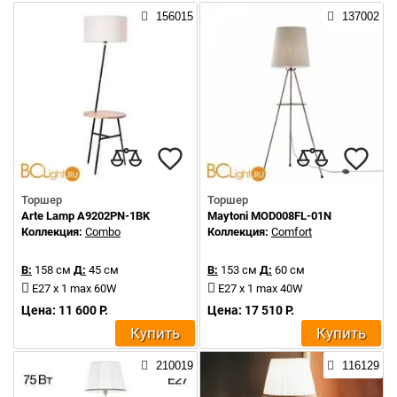
156015
137002
Торшер
Торшер
Arte Lamp A9202PN-1BK
Maytoni MOD008FL-01N
Коллекция:
Combo
Коллекция:
Comfort
В:
158 см
Д:
45 см
В:
153 см
Д:
60 см
E27 x 1 max 60W
E27 x 1 max 40W
Цена: 11 600 Р.
Цена: 17 510 Р.
Купить
Купить
210019
116129