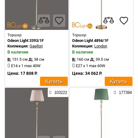
Торшер
Торшер
Odeon Light 3393/1F
Odeon Light 4894/1F
Коллекция:
Gaellori
Коллекция:
London
В наличии
В наличии
В:
151.5 см
Д:
38 см
В:
160 см
Д:
39.5 см
E14 x 1 max 40W
E27 x 1 max 60W
Цена: 17 808 Р.
Цена: 34 062 Р.
Купить
Купить
103222
177394