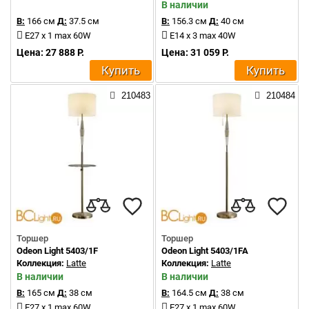
В наличии
В:
166 см
Д:
37.5 см
В:
156.3 см
Д:
40 см
E27 x 1 max 60W
E14 x 3 max 40W
Цена: 27 888 Р.
Цена: 31 059 Р.
Купить
Купить
210483
210484
Торшер
Торшер
Odeon Light 5403/1F
Odeon Light 5403/1FA
Коллекция:
Latte
Коллекция:
Latte
В наличии
В наличии
В:
165 см
Д:
38 см
В:
164.5 см
Д:
38 см
E27 x 1 max 60W
E27 x 1 max 60W