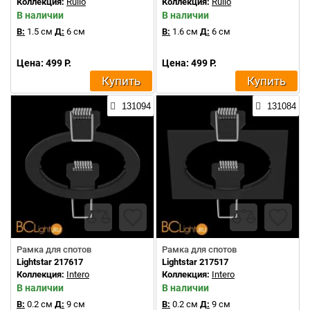
Коллекция:
Rullo
Коллекция:
Rullo
В наличии
В наличии
В:
1.5 см
Д:
6 см
В:
1.6 см
Д:
6 см
Цена: 499 Р.
Цена: 499 Р.
Купить
Купить
131094
131084
Рамка для спотов
Рамка для спотов
Lightstar 217617
Lightstar 217517
Коллекция:
Intero
Коллекция:
Intero
В наличии
В наличии
В:
0.2 см
Д:
9 см
В:
0.2 см
Д:
9 см