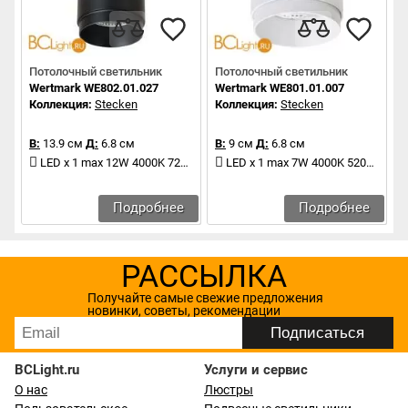
Потолочный светильник
Потолочный светильник
Wertmark WE802.01.027
Wertmark WE801.01.007
Коллекция:
Stecken
Коллекция:
Stecken
В:
13.9 см
Д:
6.8 см
В:
9 см
Д:
6.8 см
LED x 1 max 12W 4000K 720Lm
LED x 1 max 7W 4000K 520Lm
Подробнее
Подробнее
РАССЫЛКА
Получайте самые свежие предложения
новинки, советы, рекомендации
BCLight.ru
Услуги и сервис
О нас
Люстры