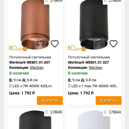
178609
178608
Потолочный светильник
Потолочный светильник
Wertmark WE801.01.607
Wertmark WE801.01.027
Коллекция:
Stecken
Коллекция:
Stecken
В наличии
В наличии
В:
9 см
Д:
6.8 см
В:
9 см
Д:
6.8 см
LED x 7W 4000K 420Lm
LED x 1 max 7W 4000K 430Lm
Цена: 1 792 Р.
Цена: 1 792 Р.
Купить
Купить
178645
178644